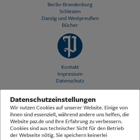
Berlin-Brandenburg
Schlesien
Danzig und Westpreußen
Bücher
Kontakt
Impressum
Datenschutz
Datenschutzeinstellungen
Die Preußische Allgemeine Zeitung (PAZ) ist eine einzigartige Stimme
Wir nutzen Cookies auf unserer Website. Einige von
in der deutschen Medienlandschaft. Woche für Woche berichtet sie
ihnen sind essenziell, während andere uns helfen, die
über das aktuelle Zeitgeschehen in Politik, Kultur und Wirtschaft und
bezieht zu den grundlegenden Entwicklungen unserer Gesellschaft
Website paz.de und Ihre Erfahrung zu verbessern.
Stellung. In ihrer Arbeit fühlt sich die Redaktion dem traditionellen
Cookies sind aus technischer Sicht für den Betrieb
preußischen Wertekanon verpflichtet: Das alte Preußen stand und
der Webseite nötig. Sie speichern keinerlei
steht für religiöse und weltanschauliche Toleranz, für Heimatliebe