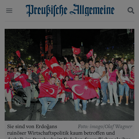
Politik
Suchen und finden
Kultur
Wirtschaft
Panorama
Gesellschaft
Leben
Geschichte
Ostpreußen
Pommern
Berlin-Brandenburg
Schlesien
Danzig und Westpreußen
Bücher
Start
Foto: imago/Olaf Wagner
Sie sind von Erdoğans
Wer wir sind
ruinöser Wirtschaftspolitik kaum betroffen und