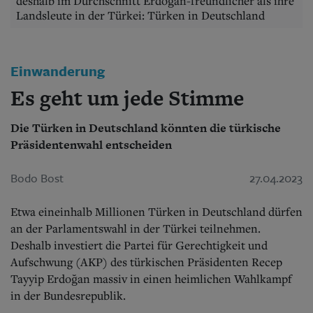
Aktuelle Ausgabe
deshalb im Durchschnitt Erdoğan-freundlicher als ihre
Landsleute in der Türkei: Türken in Deutschland
Abonnenten-Login
Abonnent werden
Abo Prämien
Archiv
Einwanderung
Mediadaten
Es geht um jede Stimme
Kontakt
Impressum
Die Türken in Deutschland könnten die türkische
Datenschutz
Präsidentenwahl entscheiden
Bodo Bost
27.04.2023
Etwa eineinhalb Millionen Türken in Deutschland dürfen
an der Parlamentswahl in der Türkei teilnehmen.
Deshalb investiert die Partei für Gerechtigkeit und
Aufschwung (AKP) des türkischen Präsidenten Recep
Tayyip Erdoğan massiv in einen heimlichen Wahlkampf
in der Bundesrepublik.