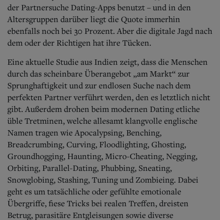
Aktuelle Ausgabe
der Partnersuche Dating-Apps benutzt – und in den
Abonnenten-Login
Altersgruppen darüber liegt die Quote immerhin
Abonnent werden
ebenfalls noch bei 30 Prozent. Aber die digitale Jagd nach
Abo Prämien
dem oder der Richtigen hat ihre Tücken.
Archiv
Mediadaten
Eine aktuelle Studie aus Indien zeigt, dass die Menschen
Kontakt
durch das scheinbare Überangebot „am Markt“ zur
Impressum
Sprunghaftigkeit und zur endlosen Suche nach dem
Datenschutz
perfekten Partner verführt werden, den es letztlich nicht
gibt. Außerdem drohen beim modernen Dating etliche
üble Tretminen, welche allesamt klangvolle englische
Namen tragen wie Apocalypsing, Benching,
Breadcrumbing, Curving, Floodlighting, Ghosting,
Groundhogging, Haunting, Micro-Cheating, Negging,
Orbiting, Parallel-Dating, Phubbing, Sneating,
Snowglobing, Stashing, Tuning und Zombieing. Dabei
geht es um tatsächliche oder gefühlte emotionale
Übergriffe, fiese Tricks bei realen Treffen, dreisten
Betrug, parasitäre Entgleisungen sowie diverse