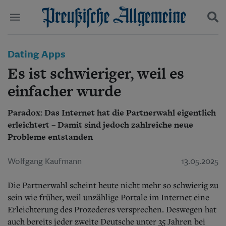
Politik
Dating Apps
Suchen und finden
Kultur
Es ist schwieriger, weil es
Wirtschaft
Panorama
einfacher wurde
Gesellschaft
Leben
Paradox: Das Internet hat die Partnerwahl eigentlich
Geschichte
erleichtert – Damit sind jedoch zahlreiche neue
Ostpreußen
Probleme entstanden
Pommern
Berlin-Brandenburg
Wolfgang Kaufmann
13.05.2025
Schlesien
Danzig und Westpreußen
Bücher
Die Partnerwahl scheint heute nicht mehr so schwierig zu
sein wie früher, weil unzählige Portale im Internet eine
Start
Erleichterung des Prozederes versprechen. Deswegen hat
Wer wir sind
auch bereits jeder zweite Deutsche unter 35 Jahren bei