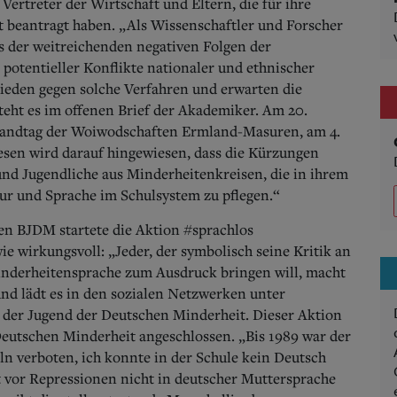
Vertreter der Wirtschaft und Eltern, die für ihre
 beantragt haben. „Als Wissenschaftler und Forscher
s der weitreichenden negativen Folgen der
 potentieller Konflikte nationaler und ethnischer
hieden gegen solche Verfahren und erwarten die
steht es im offenen Brief der Akademiker. Am 20.
andtag der Woiwodschaften Ermland-Masuren, am 4.
esen wird darauf hingewiesen, dass die Kürzungen
und Jugendliche aus Minderheitenkreisen, die in ihrem
tur und Sprache im Schulsystem zu pflegen.“
en BJDM startete die Aktion #sprachlos
e wirkungsvoll: „Jeder, der symbolisch seine Kritik an
inderheitensprache zum Ausdruck bringen will, macht
nd lädt es in den sozialen Netzwerken unter
s der Jugend der Deutschen Minderheit. Dieser Aktion
 Deutschen Minderheit angeschlossen. „Bis 1989 war der
n verboten, ich konnte in der Schule kein Deutsch
t vor Repressionen nicht in deutscher Muttersprache