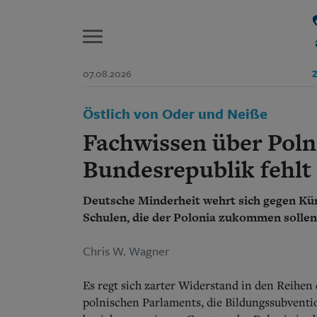
P
07.08.2026
Z
Start
Östlich von Oder und Neiße
Suchen und finden
Wer wir sind
Fachwissen über Polni
Aktuelle Ausgabe
Abonnenten-Login
Bundesrepublik fehlt
Abonnent werden
Abo Prämien
Deutsche Minderheit wehrt sich gegen Kür
Archiv
Schulen, die der Polonia zukommen sollen
Mediadaten
Chris W. Wagner
Es regt sich zarter Widerstand in den Reihe
polnischen Parlaments, die Bildungssubventi