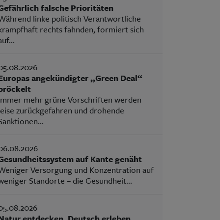
Gefährlich falsche Prioritäten
Während linke politisch Verantwortliche
krampfhaft rechts fahnden, formiert sich
auf...
05.08.2026
Europas angekündigter „Green Deal“
bröckelt
Immer mehr grüne Vorschriften werden
leise zurückgefahren und drohende
Sanktionen...
06.08.2026
Gesundheitssystem auf Kante genäht
Weniger Versorgung und Konzentration auf
weniger Standorte – die Gesundheit...
05.08.2026
Natur entdecken, Deutsch erleben