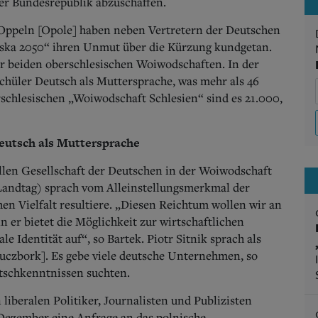
er Bundesrepublik abzuschaffen.
Oppeln [Opole] haben neben Vertretern der Deutschen
ska 2050“ ihren Unmut über die Kürzung kundgetan.
r beiden oberschlesischen Woiwodschaften. In der
hüler Deutsch als Muttersprache, was mehr als 46
rschlesischen „Woiwodschaft Schlesien“ sind es 21.000,
eutsch als Muttersprache
ellen Gesellschaft der Deutschen in der Woiwodschaft
Landtag) sprach vom Alleinstellungsmerkmal der
hen Vielfalt resultiere. „Diesen Reichtum wollen wir an
er bietet die Möglichkeit zur wirtschaftlichen
e Identität auf“, so Bartek. Piotr Sitnik sprach als
luczbork]. Es gebe viele deutsche Unternehmen, so
tschkenntnissen suchten.
liberalen Politiker, Journalisten und Publizisten
Dezember eine Anfrage an das polnische