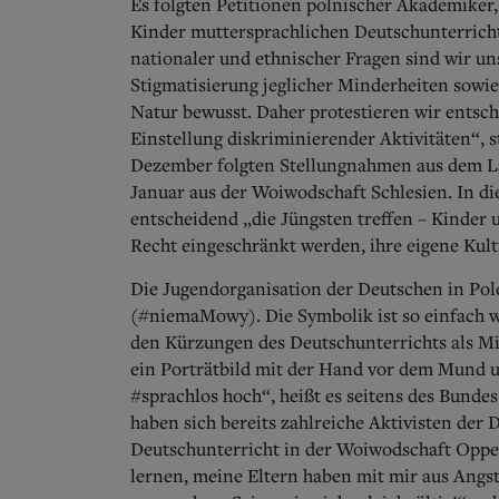
Es folgten Petitionen polnischer Akademiker, 
Kinder muttersprachlichen Deutschunterricht
nationaler und ethnischer Fragen sind wir un
Stigmatisierung jeglicher Minderheiten sowie
Natur bewusst. Daher protestieren wir entsc
Einstellung diskriminierender Aktivitäten“, 
Dezember folgten Stellungnahmen aus dem L
Januar aus der Woiwodschaft Schlesien. In di
entscheidend „die Jüngsten treffen – Kinder 
Recht eingeschränkt werden, ihre eigene Kul
Die Jugendorganisation der Deutschen in Pol
(#niemaMowy). Die Symbolik ist so einfach wi
den Kürzungen des Deutschunterrichts als M
ein Porträtbild mit der Hand vor dem Mund u
#sprachlos hoch“, heißt es seitens des Bunde
haben sich bereits zahlreiche Aktivisten der
Deutschunterricht in der Woiwodschaft Oppel
lernen, meine Eltern haben mit mir aus Angs