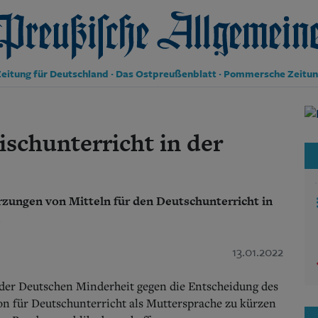
reußische Allgemeine Zeitung
eitung für Deutschland · Das Ostpreußenblatt · Pommersche Zeitu
Politik
Kultur
schunterricht in der
Wirtschaft
Panorama
Gesellschaft
Leben
zungen von Mitteln für den Deutschunterricht in
Geschichte
Ostpreußen
Pommern
13.01.2022
Berlin-Brandenburg
Schlesien
Danzig und Westpreußen
n der Deutschen Minderheit gegen die Entscheidung des
Bücher
on für Deutschunterricht als Muttersprache zu kürzen