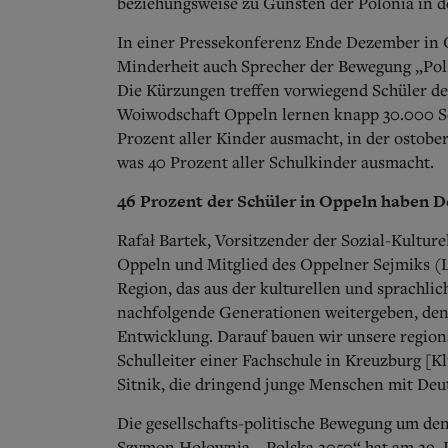
beziehungsweise zu Gunsten der Polonia in d
In einer Pressekonferenz Ende Dezember in 
Minderheit auch Sprecher der Bewegung „Pol
Die Kürzungen treffen vorwiegend Schüler de
Woiwodschaft Oppeln lernen knapp 30.000 Sc
Prozent aller Kinder ausmacht, in der ostobe
was 40 Prozent aller Schulkinder ausmacht.
46 Prozent der Schüler in Oppeln haben D
Rafał Bartek, Vorsitzender der Sozial-Kultur
Oppeln und Mitglied des Oppelner Sejmiks (
Region, das aus der kulturellen und sprachlic
nachfolgende Generationen weitergeben, denn 
Entwicklung. Darauf bauen wir unsere regional
Schulleiter einer Fachschule in Kreuzburg [K
Sitnik, die dringend junge Menschen mit Deu
Die gesellschafts-politische Bewegung um den 
Szymon Hołownia, „Polska 2050“ hat am 29. 