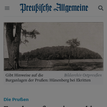
Politik
Suchen und finden
Kultur
Wirtschaft
Panorama
Gesellschaft
Leben
Geschichte
Ostpreußen
Pommern
Berlin-Brandenburg
Bildarchiv Ostpreußen
Gibt Hinweise auf die
Schlesien
Burganlagen der Prußen: Hünenberg bei Ekritten
Danzig und Westpreußen
Bücher
Start
Die Prußen
Wer wir sind