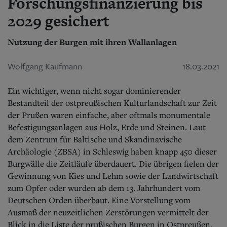
Forschungsfinanzierung bis
Aktuelle Ausgabe
Abonnenten-Login
2029 gesichert
Abonnent werden
Abo Prämien
Nutzung der Burgen mit ihren Wallanlagen
Archiv
Mediadaten
Wolfgang Kaufmann
18.03.2021
Kontakt
Impressum
Ein wichtiger, wenn nicht sogar dominierender
Datenschutz
Bestandteil der ostpreußischen Kulturlandschaft zur Zeit
der Prußen waren einfache, aber oftmals monumentale
Befestigungsanlagen aus Holz, Erde und Steinen. Laut
dem Zentrum für Baltische und Skandinavische
Archäologie (ZBSA) in Schleswig haben knapp 450 dieser
Burgwälle die Zeitläufe überdauert. Die übrigen fielen der
Gewinnung von Kies und Lehm sowie der Landwirtschaft
zum Opfer oder wurden ab dem 13. Jahrhundert vom
Deutschen Orden überbaut. Eine Vorstellung vom
Ausmaß der neuzeitlichen Zerstörungen vermittelt der
Blick in die Liste der prußischen Burgen in Ostpreußen,