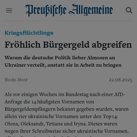
Politik
Kriegsflüchtlinge
Suchen und finden
Kultur
Fröhlich Bürgergeld abgreifen
Wirtschaft
Panorama
Warum die deutsche Politik lieber Almosen an
Gesellschaft
Ukrainer verteilt, anstatt sie in Arbeit zu bringen
Leben
Geschichte
Ostpreußen
Bodo Bost
22.08.2025
Pommern
Berlin-Brandenburg
Als vor einigen Wochen im Bundestag nach einer AfD-
Schlesien
Anfrage die 14 häufigsten Vornamen von
Danzig und Westpreußen
Bürgergeldempfängern bekannt gegeben wurden, waren
Bücher
allein vier ukrainische Vornamen unter den Top 14:
Olena, Oleksandr, Tetiana und Iryna. Dieses waren
Start
Wer wir sind
wegen ihrer Schreibweise sicher ukrainische Vornamen.