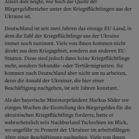
Aktuelle Ausgabe
Allein dies zeigte, wie hoch die Quote der
Abonnenten-Login
Bürgergeldbezieher unter den Kriegsflüchtlingen aus der
Abonnent werden
Ukraine ist.
Abo Prämien
Archiv
Deutschland ist seit zwei Jahren das einzige EU-Land, in
Mediadaten
dem die Zahl der Kriegsflüchtlinge aus der Ukraine
immer noch zunimmt. Viele von ihnen kommen nicht
Kontakt
direkt aus dem Kriegsgebiet, sondern aus anderen EU-
Impressum
Staaten. Diese sind jedoch dann keine Kriegsflüchtlinge
Datenschutz
mehr, sondern Sekundär- oder Tertiärmigranten. Sie
kommen nach Deutschland aber nicht um zu arbeiten,
denn die Anzahl der Ukrainer, die hier einer
Beschäftigung nachgehen, ist seit Jahren konstant.
Als der bayerische Ministerpräsident Markus Söder vor
einigen Wochen die Einstellung des Bürgergeldes für die
ukrainischen Kriegsflüchtlinge forderte, hatte er
wahrscheinlich sein Nachbarland Tschechien im Blick,
wo ungefähr 70 Prozent der Ukrainer im arbeitsfähigen
Alter einer Beschäftigung nachgehen. Viele von ihnen