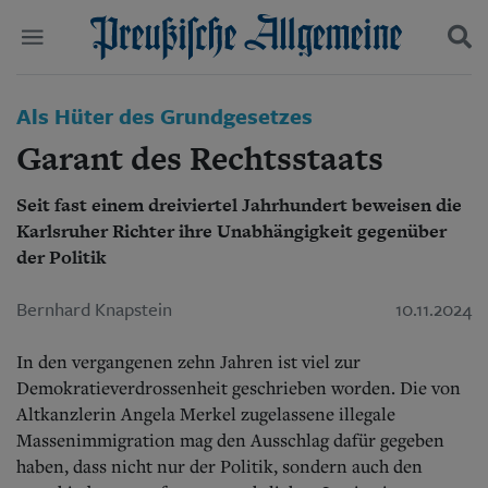
Politik
Als Hüter des Grundgesetzes
Suchen und finden
Kultur
Garant des Rechtsstaats
Wirtschaft
Panorama
Seit fast einem dreiviertel Jahrhundert beweisen die
Gesellschaft
Karlsruher Richter ihre Unabhängigkeit gegenüber
Leben
Geschichte
der Politik
Ostpreußen
Pommern
Bernhard Knapstein
10.11.2024
Berlin-Brandenburg
Schlesien
In den vergangenen zehn Jahren ist viel zur
Danzig und Westpreußen
Demokratieverdrossenheit geschrieben worden. Die von
Bücher
Altkanzlerin Angela Merkel zugelassene illegale
Massenimmigration mag den Ausschlag dafür gegeben
Start
Wer wir sind
haben, dass nicht nur der Politik, sondern auch den