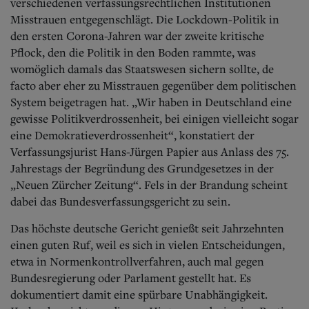
Aktuelle Ausgabe
verschiedenen verfassungsrechtlichen Institutionen
Abonnenten-Login
Misstrauen entgegenschlägt. Die Lockdown-Politik in
Abonnent werden
den ersten Corona-Jahren war der zweite kritische
Abo Prämien
Pflock, den die Politik in den Boden rammte, was
Archiv
womöglich damals das Staatswesen sichern sollte, de
Mediadaten
facto aber eher zu Misstrauen gegenüber dem politischen
System beigetragen hat. „Wir haben in Deutschland eine
Kontakt
Impressum
gewisse Politikverdrossenheit, bei einigen vielleicht sogar
Datenschutz
eine Demokratieverdrossenheit“, konstatiert der
Verfassungsjurist Hans-Jürgen Papier aus Anlass des 75.
Jahrestags der Begründung des Grundgesetzes in der
„Neuen Zürcher Zeitung“. Fels in der Brandung scheint
dabei das Bundesverfassungsgericht zu sein.
Das höchste deutsche Gericht genießt seit Jahrzehnten
einen guten Ruf, weil es sich in vielen Entscheidungen,
etwa in Normenkontrollverfahren, auch mal gegen
Bundesregierung oder Parlament gestellt hat. Es
dokumentiert damit eine spürbare Unabhängigkeit.