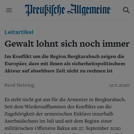
Politik
Leitartikel
Suchen und finden
Kultur
Gewalt lohnt sich noch immer
Wirtschaft
Panorama
Im Konflikt um die Region Bergkarabach zeigen die
Gesellschaft
Europäer, dass mit ihnen als sicherheitspolitischem
Leben
Geschichte
Akteur auf absehbare Zeit nicht zu rechnen ist
Ostpreußen
Pommern
René Nehring
12.11.2020
Berlin-Brandenburg
Schlesien
Es sieht nicht gut aus für die Armenier in Bergkarabach.
Danzig und Westpreußen
Seit dem Wiederaufflammen des Konflikts um die
Bücher
Zugehörigkeit der armenischen Enklave innerhalb
Aserbaidschans im Juli und seit dem Beginn einer
Start
Wer wir sind
militärischen Offensive Bakus am 27. September 2020