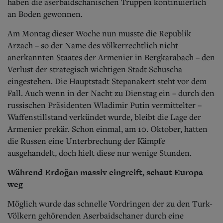
Aktuelle Ausgabe
haben die aserbaidschanischen Truppen kontinuierlich
Abonnenten-Login
an Boden gewonnen.
Abonnent werden
Abo Prämien
Am Montag dieser Woche nun musste die Republik
Archiv
Arzach – so der Name des völkerrechtlich nicht
Mediadaten
anerkannten Staates der Armenier in Bergkarabach – den
Verlust der strategisch wichtigen Stadt Schuscha
Kontakt
eingestehen. Die Hauptstadt Stepanakert steht vor dem
Impressum
Fall. Auch wenn in der Nacht zu Dienstag ein – durch den
Datenschutz
russischen Präsidenten Wladimir Putin vermittelter –
Waffenstillstand verkündet wurde, bleibt die Lage der
Armenier prekär. Schon einmal, am 10. Oktober, hatten
die Russen eine Unterbrechung der Kämpfe
ausgehandelt, doch hielt diese nur wenige Stunden.
Während Erdoğan massiv eingreift, schaut Europa
weg
Möglich wurde das schnelle Vordringen der zu den Turk-
Völkern gehörenden Aserbaidschaner durch eine