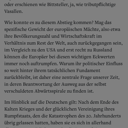
Aktuelle Ausgabe
oder erschienen wie Bittsteller, ja, wie tributpflichtige
Abonnenten-Login
Vasallen.
Abonnent werden
Abo Prämien
Wie konnte es zu diesem Abstieg kommen? Mag das
Archiv
spezifische Gewicht der europäischen Mächte, also etwa
Mediadaten
ihre Bevölkerungszahl und Wirtschaftskraft im
Kontakt
Verhältnis zum Rest der Welt, auch zurückgegangen sein,
Impressum
im Vergleich zu den USA und erst recht zu Russland
Datenschutz
können die Europäer bei diesen wichtigen Eckwerten
immer noch auftrumpfen. Warum ihr politischer Einfluss
so weit hinter ihrem tatsächlichen Fundament
zurückbleibt, ist daher eine zentrale Frage unserer Zeit,
in deren Beantwortung der Ausweg aus der selbst
verschuldeten Abwärtsspirale zu finden ist.
Im Hinblick auf die Deutschen gilt: Nach dem Ende des
Kalten Krieges und der glücklichen Vereinigung ihres
Rumpfstaats, den die Katastrophen des 20. Jahrhunderts
übrig gelassen hatten, haben sie es sich in allerhand