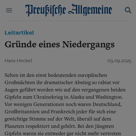
Politik
Leitartikel
Suchen und finden
Kultur
Gründe eines Niedergangs
Wirtschaft
Panorama
Gesellschaft
Hans Heckel
03.09.2025
Leben
Geschichte
Selten ist den einst bedeutenden europäischen
Ostpreußen
Großmächten ihr dramatischer Abstieg so rabiat vor
Pommern
Augen geführt worden wie auf den vergangenen beiden
Berlin-Brandenburg
Gipfeln zum Ukrainekrieg in Alaska und Washington.
Schlesien
Vor wenigen Generationen noch waren Deutschland,
Danzig und Westpreußen
Bücher
Großbritannien und Frankreich jeder für sich eine
gewichtige Stimme auf der Welt, überall auf dem
Start
Planeten respektiert und gehört. Bei den jüngsten
Wer wir sind
Gipfeln waren sie entweder gar nicht mehr vertreten