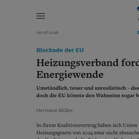
P
06.08.2026
Z
Start
Blockade der EU
Suchen und finden
Wer wir sind
Heizungsverband ford
Aktuelle Ausgabe
Abonnenten-Login
Energiewende
Abonnent werden
Abo Prämien
Umständlich, teuer und unrealistisch – da
Archiv
doch die EU könnte den Wahnsinn sogar 
Mediadaten
Hermann Müller
In ihrem Koalitionsvertrag haben sich Union 
Heizungsgesetz von 2024 zwar nicht abzuscha