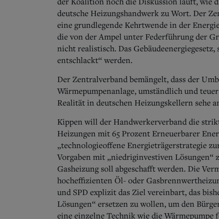
der Koalition noch die Diskussion läuft, wie 
deutsche Heizungshandwerk zu Wort. Der Ze
eine grundlegende Kehrtwende in der Energiep
die von der Ampel unter Federführung der G
nicht realistisch. Das Gebäudeenergiegesetz,
entschlackt“ werden.
Der Zentralverband bemängelt, dass der Umb
Wärmepumpenanlage, umständlich und teuer s
Realität in deutschen Heizungskellern sehe an
Kippen will der Handwerkerverband die strikt
Heizungen mit 65 Prozent Erneuerbarer Ener
„technologieoffene Energieträgerstrategie zu
Vorgaben mit „niedriginvestiven Lösungen“ zu
Gasheizung soll abgeschafft werden. Die Ver
hocheffizienten Öl- oder Gasbrennwertheizu
und SPD explizit das Ziel vereinbart, das bis
Lösungen“ ersetzen zu wollen, um den Bürgern
eine einzelne Technik wie die Wärmepumpe f