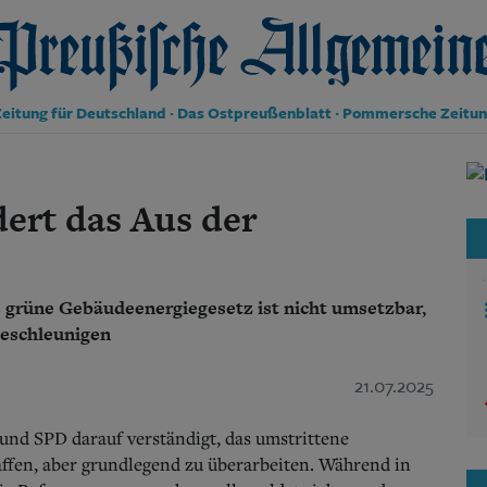
reußische Allgemeine Zeitung
eitung für Deutschland · Das Ostpreußenblatt · Pommersche Zeitu
Politik
Kultur
ert das Aus der
Wirtschaft
Panorama
Gesellschaft
Leben
s grüne Gebäudeenergiegesetz ist nicht umsetzbar,
Geschichte
beschleunigen
Ostpreußen
Pommern
21.07.2025
Berlin-Brandenburg
Schlesien
Danzig und Westpreußen
und SPD darauf verständigt, das umstrittene
Bücher
ffen, aber grundlegend zu überarbeiten. Während in