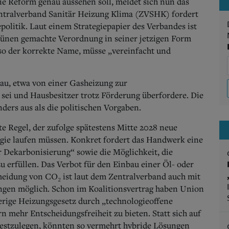
die Reform genau aussehen soll, meldet sich nun das
ntralverband Sanitär Heizung Klima (ZVSHK) fordert
olitik. Laut einem Strategiepapier des Verbandes ist
rünen gemachte Verordnung in seiner jetzigen Form
 so der korrekte Name, müsse „vereinfacht und
au, etwa von einer Gasheizung zur
ei und Hausbesitzer trotz Förderung überfordere. Die
ders aus als die politischen Vorgaben.
e Regel, der zufolge spätestens Mitte 2028 neue
gie laufen müssen. Konkret fordert das Handwerk eine
r Dekarbonisierung“ sowie die Möglichkeit, die
 erfüllen. Das Verbot für den Einbau einer Öl- oder
meidung von CO₂ ist laut dem Zentralverband auch mit
ngen möglich. Schon im Koalitionsvertrag haben Union
herige Heizungsgesetz durch „technologieoffene
 mehr Entscheidungsfreiheit zu bieten. Statt sich auf
estzulegen, könnten so vermehrt hybride Lösungen