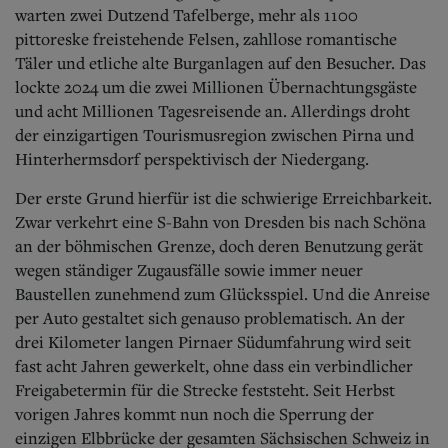
Aktuelle Ausgabe
warten zwei Dutzend Tafelberge, mehr als 1100
Abonnenten-Login
pittoreske freistehende Felsen, zahllose romantische
Abonnent werden
Täler und etliche alte Burganlagen auf den Besucher. Das
Abo Prämien
lockte 2024 um die zwei Millionen Übernachtungsgäste
Archiv
Mediadaten
und acht Millionen Tagesreisende an. Allerdings droht
der einzigartigen Tourismusregion zwischen Pirna und
Kontakt
Hinterhermsdorf perspektivisch der Niedergang.
Impressum
Datenschutz
Der erste Grund hierfür ist die schwierige Erreichbarkeit.
Zwar verkehrt eine S-Bahn von Dresden bis nach Schöna
an der böhmischen Grenze, doch deren Benutzung gerät
wegen ständiger Zugausfälle sowie immer neuer
Baustellen zunehmend zum Glücksspiel. Und die Anreise
per Auto gestaltet sich genauso problematisch. An der
drei Kilometer langen Pirnaer Südumfahrung wird seit
fast acht Jahren gewerkelt, ohne dass ein verbindlicher
Freigabetermin für die Strecke feststeht. Seit Herbst
vorigen Jahres kommt nun noch die Sperrung der
einzigen Elbbrücke der gesamten Sächsischen Schweiz in