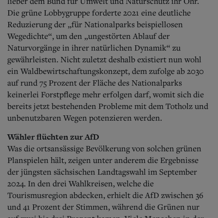
lieber dem Bund für Umwelt und Naturschutz ihr Ohr.
Die grüne Lobbygruppe forderte 2021 eine deutliche
Reduzierung der „für Nationalparks beispiellosen
Wegedichte“, um den „ungestörten Ablauf der
Naturvorgänge in ihrer natürlichen Dynamik“ zu
gewährleisten. Nicht zuletzt deshalb existiert nun wohl
ein Waldbewirtschaftungskonzept, dem zufolge ab 2030
auf rund 75 Prozent der Fläche des Nationalparks
keinerlei Forstpflege mehr erfolgen darf, womit sich die
bereits jetzt bestehenden Probleme mit dem Totholz und
unbenutzbaren Wegen potenzieren werden.
Wähler flüchten zur AfD
Was die ortsansässige Bevölkerung von solchen grünen
Planspielen hält, zeigen unter anderem die Ergebnisse
der jüngsten sächsischen Landtagswahl im September
2024. In den drei Wahlkreisen, welche die
Tourismusregion abdecken, erhielt die AfD zwischen 36
und 41 Prozent der Stimmen, während die Grünen nur