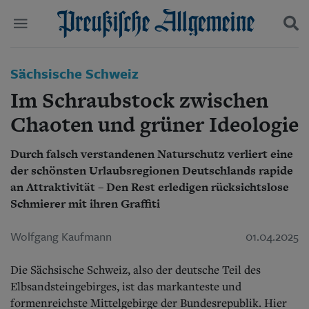
Politik
Sächsische Schweiz
Suchen und finden
Kultur
Im Schraubstock zwischen
Wirtschaft
Panorama
Chaoten und grüner Ideologie
Gesellschaft
Leben
Durch falsch verstandenen Naturschutz verliert eine
Geschichte
der schönsten Urlaubsregionen Deutschlands rapide
Ostpreußen
an Attraktivität – Den Rest erledigen rücksichtslose
Pommern
Schmierer mit ihren Graffiti
Berlin-Brandenburg
Schlesien
Wolfgang Kaufmann
01.04.2025
Danzig und Westpreußen
Bücher
Die Sächsische Schweiz, also der deutsche Teil des
Start
Elbsandsteingebirges, ist das markanteste und
Wer wir sind
formenreichste Mittelgebirge der Bundesrepublik. Hier