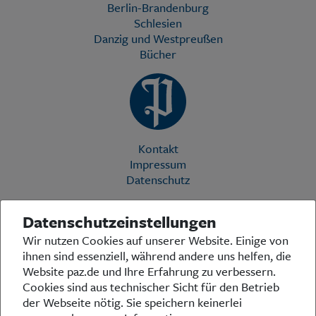
Berlin-Brandenburg
Schlesien
Danzig und Westpreußen
Bücher
Kontakt
Impressum
Datenschutz
Datenschutzeinstellungen
Die Preußische Allgemeine Zeitung (PAZ) ist eine einzigartige Stimme
Wir nutzen Cookies auf unserer Website. Einige von
in der deutschen Medienlandschaft. Woche für Woche berichtet sie
ihnen sind essenziell, während andere uns helfen, die
über das aktuelle Zeitgeschehen in Politik, Kultur und Wirtschaft und
bezieht zu den grundlegenden Entwicklungen unserer Gesellschaft
Website paz.de und Ihre Erfahrung zu verbessern.
Stellung. In ihrer Arbeit fühlt sich die Redaktion dem traditionellen
Cookies sind aus technischer Sicht für den Betrieb
preußischen Wertekanon verpflichtet: Das alte Preußen stand und
der Webseite nötig. Sie speichern keinerlei
steht für religiöse und weltanschauliche Toleranz, für Heimatliebe