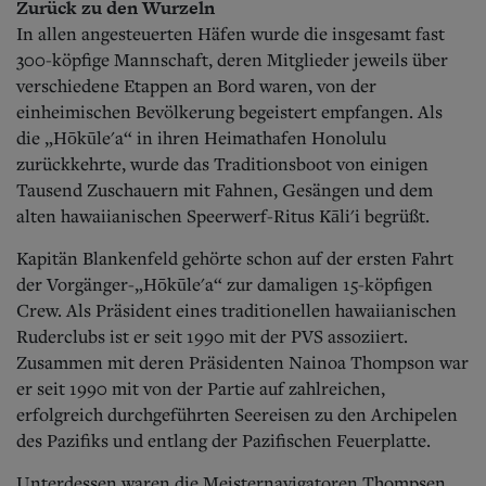
Zurück zu den Wurzeln
In allen angesteuerten Häfen wurde die insgesamt fast
300-köpfige Mannschaft, deren Mitglieder jeweils über
verschiedene Etappen an Bord waren, von der
einheimischen Bevölkerung begeistert empfangen. Als
die „Hōkūle'a“ in ihren Heimathafen Honolulu
zurückkehrte, wurde das Traditionsboot von einigen
Tausend Zuschauern mit Fahnen, Gesängen und dem
alten hawaiianischen Speerwerf-Ritus Kāli'i begrüßt.
Kapitän Blankenfeld gehörte schon auf der ersten Fahrt
der Vorgänger-„Hōkūle'a“ zur damaligen 15-köpfigen
Crew. Als Präsident eines traditionellen hawaiianischen
Ruderclubs ist er seit 1990 mit der PVS assoziiert.
Zusammen mit deren Präsidenten Nainoa Thompson war
er seit 1990 mit von der Partie auf zahlreichen,
erfolgreich durchgeführten Seereisen zu den Archipelen
des Pazifiks und entlang der Pazifischen Feuerplatte.
Unterdessen waren die Meisternavigatoren Thompsen