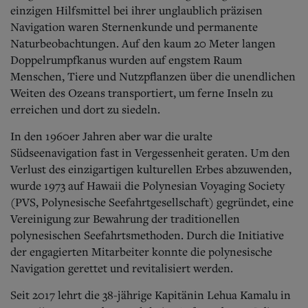
Aktuelle Ausgabe
einzigen Hilfsmittel bei ihrer unglaublich präzisen
Abonnenten-Login
Navigation waren Sternenkunde und permanente
Abonnent werden
Naturbeobachtungen. Auf den kaum 20 Meter langen
Abo Prämien
Doppelrumpfkanus wurden auf engstem Raum
Archiv
Mediadaten
Menschen, Tiere und Nutzpflanzen über die unendlichen
Weiten des Ozeans transportiert, um ferne Inseln zu
Kontakt
erreichen und dort zu siedeln.
Impressum
Datenschutz
In den 1960er Jahren aber war die uralte
Südseenavigation fast in Vergessenheit geraten. Um den
Verlust des einzigartigen kulturellen Erbes abzuwenden,
wurde 1973 auf Hawaii die Polynesian Voyaging Society
(PVS, Polynesische Seefahrtgesellschaft) gegründet, eine
Vereinigung zur Bewahrung der traditionellen
polynesischen Seefahrtsmethoden. Durch die Initiative
der engagierten Mitarbeiter konnte die polynesische
Navigation gerettet und revitalisiert werden.
Seit 2017 lehrt die 38-jährige Kapitänin Lehua Kamalu in