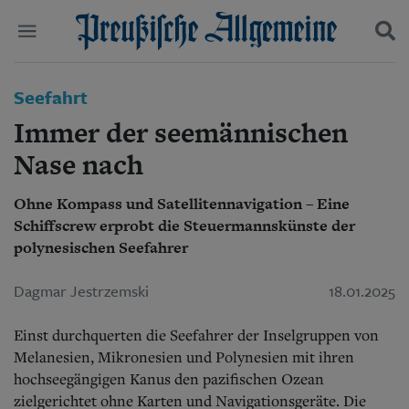
Politik
Seefahrt
Suchen und finden
Kultur
Immer der seemännischen
Wirtschaft
Panorama
Nase nach
Gesellschaft
Leben
Ohne Kompass und Satellitennavigation – Eine
Geschichte
Schiffscrew erprobt die Steuermannskünste der
Ostpreußen
polynesischen Seefahrer
Pommern
Berlin-Brandenburg
Dagmar Jestrzemski
18.01.2025
Schlesien
Danzig und Westpreußen
Bücher
Einst durchquerten die Seefahrer der Inselgruppen von
Melanesien, Mikronesien und Poly­nesien mit ihren
Start
hochseegängigen Kanus den pazifischen Ozean
Wer wir sind
zielgerichtet ohne Karten und Navigationsgeräte. Die