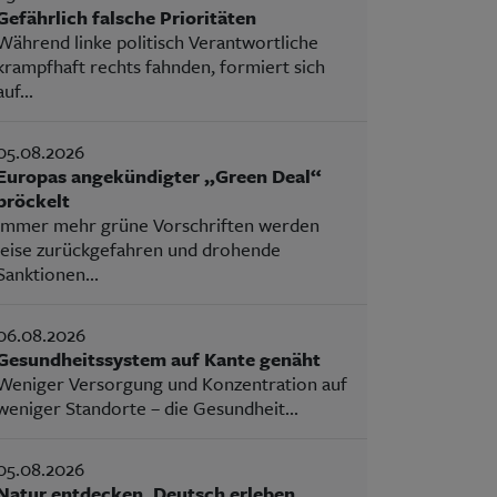
Gefährlich falsche Prioritäten
Während linke politisch Verantwortliche
krampfhaft rechts fahnden, formiert sich
auf...
05.08.2026
Europas angekündigter „Green Deal“
bröckelt
Immer mehr grüne Vorschriften werden
leise zurückgefahren und drohende
Sanktionen...
06.08.2026
Gesundheitssystem auf Kante genäht
Weniger Versorgung und Konzentration auf
weniger Standorte – die Gesundheit...
05.08.2026
Natur entdecken, Deutsch erleben