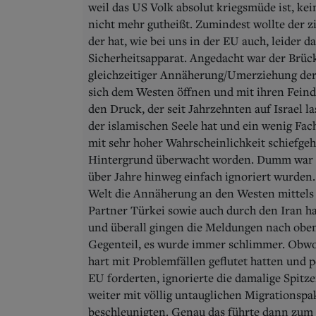
weil das US Volk absolut kriegsmüde ist, kei
nicht mehr gutheißt. Zumindest wollte der zi
der hat, wie bei uns in der EU auch, leider 
Sicherheitsapparat. Angedacht war der Brüc
gleichzeitiger Annäherung/Umerziehung der
sich dem Westen öffnen und mit ihren Feind
den Druck, der seit Jahrzehnten auf Israel 
der islamischen Seele hat und ein wenig Fach
mit sehr hoher Wahrscheinlichkeit schiefge
Hintergrund überwacht worden. Dumm war d
über Jahre hinweg einfach ignoriert wurden.
Welt die Annäherung an den Westen mitte
Partner Türkei sowie auch durch den Iran har
und überall gingen die Meldungen nach oben
Gegenteil, es wurde immer schlimmer. Obwo
hart mit Problemfällen geflutet hatten und p
EU forderten, ignorierte die damalige Spitze
weiter mit völlig untauglichen Migrationspak
beschleunigten. Genau das führte dann zum