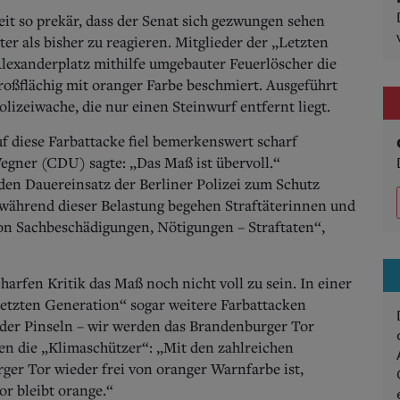
zeit so prekär, dass der Senat sich gezwungen sehen
ter als bisher zu reagieren.
Mitglieder der „Letzten
lexanderplatz mithilfe umgebauter Feuerlöscher die
oßflächig mit oranger Farbe beschmiert. Ausgeführt
lizeiwache, die nur einen Steinwurf entfernt liegt.
f diese Farbattacke fiel bemerkenswert scharf
egner (CDU) sagte: „Das Maß ist übervoll.“
den Dauereinsatz der Berliner Polizei zum Schutz
 während dieser Belastung begehen Straftäterinnen und
on Sachbeschädigungen, Nötigungen – Straftaten“,
harfen Kritik das Maß noch nicht voll zu sein. In einer
Letzten Generation“ sogar weitere Farbattacken
der Pinseln – wir werden das Brandenburger Tor
en die „Klimaschützer“: „Mit den zahlreichen
ger Tor wieder frei von oranger Warnfarbe ist,
r bleibt orange.“