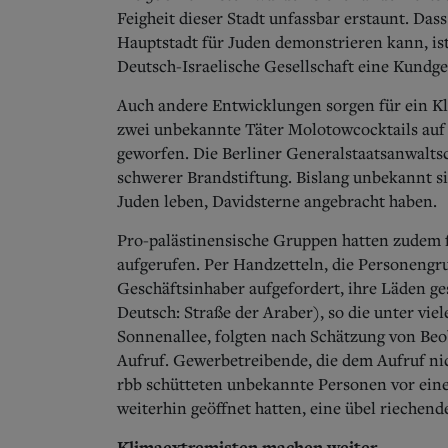
Feigheit dieser Stadt unfassbar erstaunt. Das
Hauptstadt für Juden demonstrieren kann, ist
Deutsch-Israelische Gesellschaft eine Kundg
Auch andere Entwicklungen sorgen für ein Kl
zwei unbekannte Täter Molotowcocktails auf 
geworfen. Die Berliner Generalstaatsanwaltsc
schwerer Brandstiftung. Bislang unbekannt si
Juden leben, Davidsterne angebracht haben.
Pro-palästinensische Gruppen hatten zudem f
aufgerufen.
Per Handzetteln, die Personengru
Geschäftsinhaber aufgefordert, ihre Läden ges
Deutsch: Straße der Araber), so die unter vi
Sonnenallee, folgten nach Schätzung von Be
Aufruf. Gewerbetreibende, die dem Aufruf nic
rbb schütteten unbekannte Personen vor eine
weiterhin geöffnet hatten, eine übel riechende
Klimaextremisten machen weiter