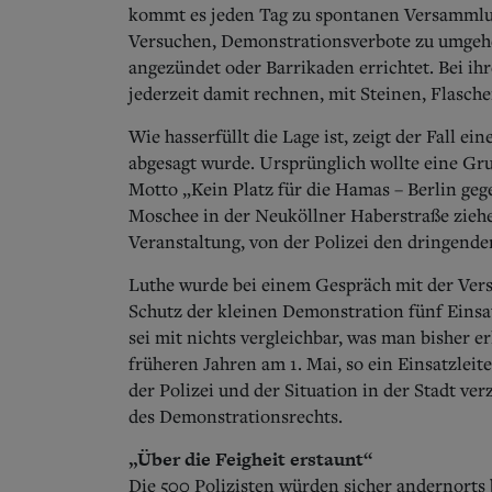
kommt es jeden Tag zu spontanen Versammlu
Versuchen, Demonstrationsverbote zu umgeh
angezündet oder Barrikaden errichtet. Bei i
jederzeit damit rechnen, mit Steinen, Flasch
Wie hasserfüllt die Lage ist, zeigt der Fall 
abgesagt wurde. Ursprünglich wollte eine G
Motto „Kein Platz für die Hamas – Berlin ge
Moschee in der Neuköllner Haberstraße ziehe
Veranstaltung, von der Polizei den dringend
Luthe wurde bei einem Gespräch mit der Ver
Schutz der kleinen Demonstration fünf Einsa
sei mit nichts vergleichbar, was man bisher e
früheren Jahren am 1. Mai, so ein Einsatzleit
der Polizei und der Situation in der Stadt ver
des
Demonstrationsrechts.
„Über die Feigheit erstaunt“
Die 500 Polizisten würden sicher andernorts b