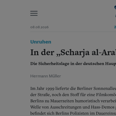
P
08.08.2026
Z
Start
Unruhen
Suchen und finden
Wer wir sind
In der „Scharja al-Ar
Aktuelle Ausgabe
Abonnenten-Login
Die Sicherheitslage in der deutschen Hau
Abonnent werden
Abo Prämien
Archiv
Hermann Müller
Mediadaten
Im Jahr 1999 lieferte die Berliner Sonnenalle
der Straße, noch den Stoff für eine Filmkom
Berlins zu Mauerzeiten humoristisch verarbei
Welle von Ausschreitungen und Hass-Demos ge
befindet sich Berlins Polizisten im Dauerein