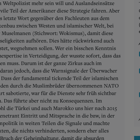
n Weltpolizist mehr sein will und Auslandseinsätze
vile Teil der Amerikaner diese Strategie fahren. Aber
das letzte Wort gegenüber den Fachleuten aus dem
kenbau zwischen Westen und islamischer Welt, bei
 Muselmanen (Stichwort: Wokismus), damit diese
seligkeiten aufhören. Dies hätte rückwirkend auch
lastet, wegnehmen sollen. Wer ein bisschen Kenntnis
expertise in Verteidigung, der wusste sofort, dass das
hen muss. Darum ist der ganze Zirkus auch im
aran jedoch, dass die Warnsignale der Überwacher
 Dass der fundamental tickende Teil der islamischen
ls den durch die Muslimbrüder übernommenen NATO
t sabotierte, war für die Dienste sehr früh sichtbar
. Das führte aber nicht zu Konsequenzen. Im
hl die Türkei und auch Marokko uns hier nach 2015
enetrant Eintritt und Mitsprache in die bzw, in der
npolitik in weiten Teilen die Signale und machte
ten, die nichts verhinderten, sondern eher alles
 Bruch der Geheimhaltung, damit die absurden