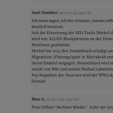
Axel Gunther
am 30.10.23, 14:53 Uhr
Ich muss sagen, ich bin erstaunt, warum selb
deutlich benennt.
Seit der Einsetzung der SED Tucke Merkel d
wird von ALLEN Blockparteien an der Demon
Muslimen gearbeitet.
Merkel hat 2015 den Dammbruch erledigt un
Migrations (Flutungs)pakt in Marrakesh unt
ihrem Endziel entgegen. Deutschland wird z
wurde von Bibi und seinen Shabad Lubawit
Psychopathen der Neocons wird der WW3 de
friends!
Max A.
am 30.10.23, 05:31 Uhr
Frau Giffeys "Berliner Kinder". Jeder der je