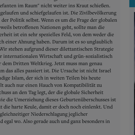
fanten im Raum" nicht weiter ins Kraut schießen.
gelaufen und schiefgelaufen ist. Die Zivilbevölkerung
 der Politik selbst. Wenn es um die Frage der globalen
eweils betroffenen Nationen geht, sollte man die
rheit ist ein sehr spezielles Feld, von dem weder die
ch einer Ahnung haben. Darum ist es so unglaublich
 Wir stehen aufgrund dieser dilettantischen Strategie
 internationalen Wirtschaft und grün-sozialistisch
r dem Dritten Weltkrieg. Jetzt muss man genau
 das alles passiert ist. Die Ursache ist nicht Israel
ige Islam, der sich in weiten Teilen bis heute
lt auch nur einen Hauch von Kompatibilität zu
huss an den Tag legt, der die globale Sicherheit
ie die Umerziehung dieses Geburtenüberschusses ist
tzt die harte Keule, damit er doch noch einlenkt. Und
gleichzeitiger Niederschlagung jeglicher
d egal wo. Also gerade auch und ganz besonders in