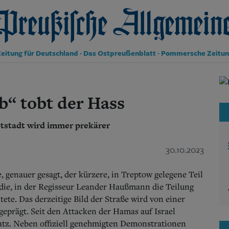
reußische Allgemeine Zeitung
eitung für Deutschland · Das Ostpreußenblatt · Pommersche Zeitu
Politik
Kultur
ab“ tobt der Hass
Wirtschaft
Panorama
ptstadt wird immer prekärer
Gesellschaft
Leben
Geschichte
30.10.2023
Ostpreußen
Pommern
e, genauer gesagt, der kürzere, in Treptow gelegene Teil
Berlin-Brandenburg
ödie, in der Regisseur Leander Haußmann die Teilung
Schlesien
tete.
Das derzeitige Bild der Straße wird von einer
Danzig und Westpreußen
prägt. Seit den Attacken der Hamas auf Israel
Bücher
satz. Neben offiziell genehmigten Demonstrationen