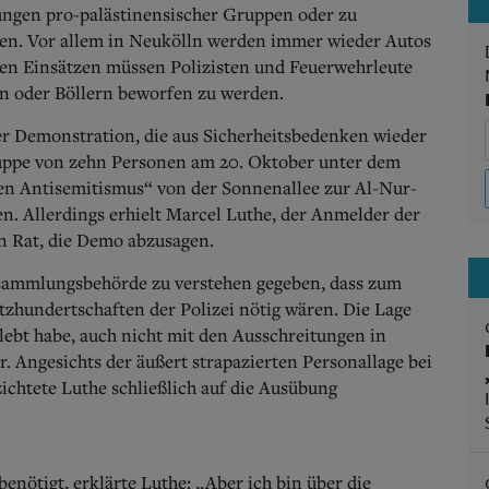
ngen pro-palästinensischer Gruppen oder zu
en. Vor allem in Neukölln werden immer wieder Autos
hren Einsätzen müssen Polizisten und Feuerwehrleute
en oder Böllern beworfen zu werden.
einer Demonstration, die aus Sicherheitsbedenken wieder
ruppe von zehn Personen am 20. Oktober unter dem
gen Antisemitismus“ von der Sonnenallee zur Al-Nur-
n. Allerdings erhielt Marcel Luthe, der Anmelder der
en Rat, die Demo abzusagen.
sammlungsbehörde zu verstehen gegeben, dass zum
tzhundertschaften der Polizei nötig wären. Die Lage
rlebt habe, auch nicht mit den Ausschreitungen in
er. Angesichts der äußert strapazierten Personallage bei
zichtete Luthe schließlich auf die Ausübung
enötigt, erklärte Luthe: „Aber ich bin über die