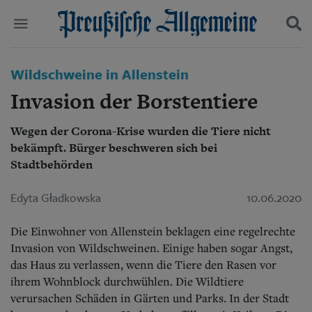
Politik
Wildschweine in Allenstein
Suchen und finden
Kultur
Invasion der Borstentiere
Wirtschaft
Panorama
Wegen der Corona-Krise wurden die Tiere nicht
Gesellschaft
bekämpft. Bürger beschweren sich bei
Leben
Geschichte
Stadtbehörden
Ostpreußen
Pommern
Edyta Gładkowska
10.06.2020
Berlin-Brandenburg
Schlesien
Die Einwohner von Allenstein beklagen eine regelrechte
Danzig und Westpreußen
Invasion von Wildschweinen. Einige haben sogar Angst,
Bücher
das Haus zu verlassen, wenn die Tiere den Rasen vor
ihrem Wohnblock durchwühlen. Die Wildtiere
Start
Wer wir sind
verursachen Schäden in Gärten und Parks. In der Stadt