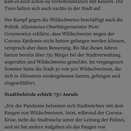
Aktuelle Ausgabe
kam es auch schon zu Verkehrsunfällen mit Keilern. Die
Abonnenten-Login
Tiere halten sich auch nachts in der Stadt auf.
Abonnent werden
Abo Prämien
Der Kampf gegen die Wildschweine beschäftigt auch die
Archiv
Politik. Allensteins Oberbürgermeister Piotr
Mediadaten
Grzymowicz erklärte, dass Wildschweine wegen der
Corona-Epidemie nicht hatten gefangen werden können,
Kontakt
versprach aber dann Besserung. Bis Mai dieses Jahres
Impressum
hatten bereits über 730 Bürger bei der Stadtverwaltung
Datenschutz
angerufen und Wildschweine gemeldet. Im vergangenen
Sommer hatte die Stadt 50 von 500 Wildschweinen, die
sich in Allenstein niedergelassen hatten, gefangen und
eingeschläfert.
Stadtbehörde erhielt 750 Anrufe
„Vor der Pandemie befassten sich Stadtwächter mit dem
Fangen von Wildschweinen. Jetzt, während der Corona-
Krise, steht die Stadtwache unter der Leitung der Polizei,
und sie hat andere Aufgaben als das Fangen von