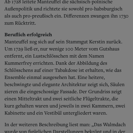
Ab 1728 leitete Manteuffel die sächsisch-polnische
Außenpolitik und richtete sie sowohl pro-habsburgisch
als auch pro-preußisch ein. Differenzen zwangen ihn 1730
zum Rücktritt.
Beruflich erfolgreich
Manteuffel zog sich auf sein Stammgut Kerstin zurück.
Um 1729 ließ er, nur wenige 100 Meter vom Gutshaus
entfernt, ein Lustschlösschen mit dem Namen
Kummerfrey errichten. Dank der Abbildung des
Schlösschens auf einer Tabakdose ist erhalten, wie das
Ensemble einmal ausgesehen hat. Eine heitere,
beschwingte und elegante Architektur zeigt sich, Säulen
zieren die eingeschossige Fassade. Der Grundriss zeigt
einen Mitteltrakt und zwei seitliche Flügeltrakte, die
kurz gehalten waren und jeweils in zwei Kammern, zwei
Kabinette und ein Vestibül untergliedert waren.
In der weiteren Beschreibung liest man: „Das Walmdach
wurde von figürlichen Darstellungen bekrönt und in der