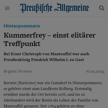
Politik
Hinterpommern
Suchen und finden
Kultur
Kummerfrey – einst elitärer
Wirtschaft
Panorama
Treffpunkt
Gesellschaft
Leben
Bei Ernst Christoph von Manteuffel war auch
Geschichte
Preußenkönig Friedrich Wilhelm I. zu Gast
Ostpreußen
Pommern
Brigitte Stramm
10.05.2024
Berlin-Brandenburg
Schlesien
Kerstin [Karścino] war ein Gutsdorf in Hinterpommern,
Danzig und Westpreußen
Bücher
es gehörte einst zum Landkreis Kolberg. Erstmalig
erwähnt wurde der Ort bereits 1276, und im 16.
Start
Jahrhundert wird der Besitz als Lehen der Familie von
Wer wir sind
Manteuffel genannt.
Seit 1764 gehörte es ohne