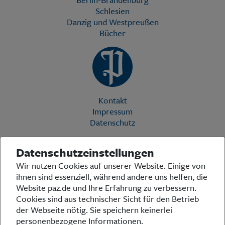
Schlesien
Danzig und Westpreußen
Bücher
Kontakt
Impressum
Datenschutz
Datenschutzeinstellungen
Die Preußische Allgemeine Zeitung (PAZ) ist eine einzigartige Stimme
Wir nutzen Cookies auf unserer Website. Einige von
in der deutschen Medienlandschaft. Woche für Woche berichtet sie
ihnen sind essenziell, während andere uns helfen, die
über das aktuelle Zeitgeschehen in Politik, Kultur und Wirtschaft und
bezieht zu den grundlegenden Entwicklungen unserer Gesellschaft
Website paz.de und Ihre Erfahrung zu verbessern.
Stellung. In ihrer Arbeit fühlt sich die Redaktion dem traditionellen
Cookies sind aus technischer Sicht für den Betrieb
preußischen Wertekanon verpflichtet: Das alte Preußen stand und
der Webseite nötig. Sie speichern keinerlei
steht für religiöse und weltanschauliche Toleranz, für Heimatliebe
personenbezogene Informationen.
und Weltoffenheit, für Rechtstaatlichkeit und intellektuelle