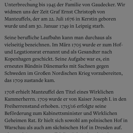
Aktuelle Ausgabe
Unterbrechung bis 1945 der Familie von Gaudecker. Wir
Abonnenten-Login
widmen uns der Zeit Graf Ernst Christoph von
Abonnent werden
Manteuffels, der am 22. Juli 1676 in Kerstin geboren
Abo Prämien
wurde und am 30. Januar 1749 in Leipzig starb.
Archiv
Mediadaten
Seine berufliche Laufbahn kann man durchaus als
Kontakt
vielseitig bezeichnen. Im März 1705 wurde er zum Hof-
Impressum
und Legationsrat ernannt und als Gesandter nach
Datenschutz
Kopenhagen geschickt. Seine Aufgabe war es, ein
erneutes Bündnis Dänemarks mit Sachsen gegen
Schweden im Großen Nordischen Krieg vorzubereiten,
das 1709 zustande kam.
1708 erhielt Manteuffel den Titel eines Wirklichen
Kammerherrn. 1709 wurde er von Kaiser Joseph I. in den
Freiherrenstand erhoben. 1715/16 erfolgte seine
Beförderung zum Kabinettsminister und Wirklichen
Geheimen Rat.
Er hielt sich sowohl am polnischen Hof in
Warschau als auch am sächsischen Hof in Dresden auf.