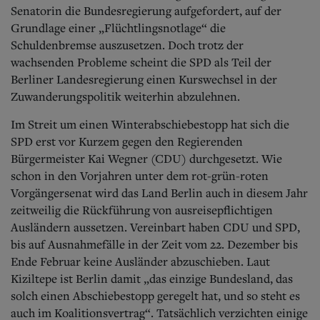
Aktuelle Ausgabe
Senatorin die Bundesregierung aufgefordert, auf der
Abonnenten-Login
Grundlage einer „Flüchtlingsnotlage“ die
Abonnent werden
Schuldenbremse auszusetzen. Doch trotz der
Abo Prämien
wachsenden Probleme scheint die SPD als Teil der
Archiv
Mediadaten
Berliner Landesregierung einen Kurswechsel in der
Zuwanderungspolitik weiterhin abzulehnen.
Kontakt
Impressum
Im Streit um einen Winterabschiebestopp hat sich die
Datenschutz
SPD erst vor Kurzem gegen den Regierenden
Bürgermeister Kai Wegner (CDU) durchgesetzt. Wie
schon in den Vorjahren unter dem rot-grün-roten
Vorgängersenat wird das Land Berlin auch in diesem Jahr
zeitweilig die Rückführung von ausreisepflichtigen
Ausländern aussetzen.
Vereinbart haben CDU und SPD,
bis auf Ausnahmefälle in der Zeit vom 22. Dezember bis
Ende Februar keine Ausländer abzuschieben. Laut
Kiziltepe ist Berlin damit „das einzige Bundesland, das
solch einen Abschiebestopp geregelt hat, und so steht es
auch im Koalitionsvertrag“. Tatsächlich verzichten einige