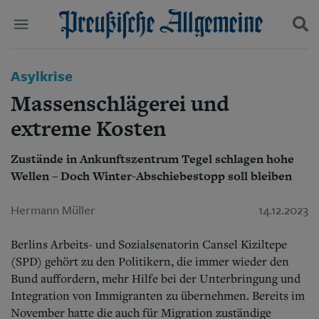
Politik
Asylkrise
Suchen und finden
Kultur
Massenschlägerei und
Wirtschaft
Panorama
extreme Kosten
Gesellschaft
Leben
Zustände in Ankunftszentrum Tegel schlagen hohe
Geschichte
Wellen – Doch Winter-Abschiebestopp soll bleiben
Ostpreußen
Pommern
Hermann Müller
14.12.2023
Berlin-Brandenburg
Schlesien
Berlins Arbeits- und Sozialsenatorin Cansel Kiziltepe
Danzig und Westpreußen
Bücher
(SPD) gehört zu den Politikern, die immer wieder den
Bund auffordern, mehr Hilfe bei der Unterbringung und
Start
Integration von Immigranten zu übernehmen.
Bereits im
Wer wir sind
November hatte die auch für Migration zuständige