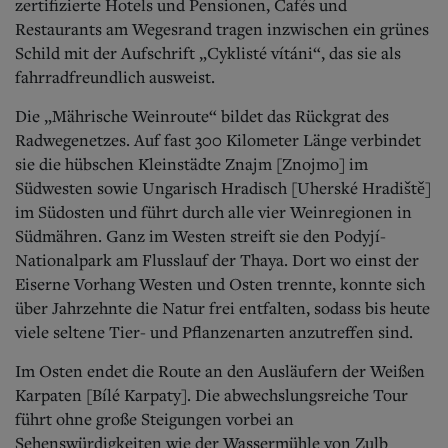
zertifizierte Hotels und Pensionen, Cafés und
Restaurants am Wegesrand tragen inzwischen ein grünes
Schild mit der Aufschrift „Cyklisté vítáni“, das sie als
fahrradfreundlich ausweist.
Die „Mährische Weinroute“ bildet das Rückgrat des
Radwegenetzes. Auf fast 300 Kilometer Länge verbindet
sie die hübschen Kleinstädte Znajm [Znojmo] im
Südwesten sowie Ungarisch Hradisch [Uherské Hradiště]
im Südosten und führt durch alle vier Weinregionen in
Südmähren. Ganz im Westen streift sie den Podyjí-
Nationalpark am Flusslauf der Thaya. Dort wo einst der
Eiserne Vorhang Westen und Osten trennte, konnte sich
über Jahrzehnte die Natur frei entfalten, sodass bis heute
viele seltene Tier- und Pflanzenarten anzutreffen sind.
Im Osten endet die Route an den Ausläufern der Weißen
Karpaten [Bílé Karpaty]. Die abwechslungsreiche Tour
führt ohne große Steigungen vorbei an
Sehenswürdigkeiten wie der Wassermühle von Zulb