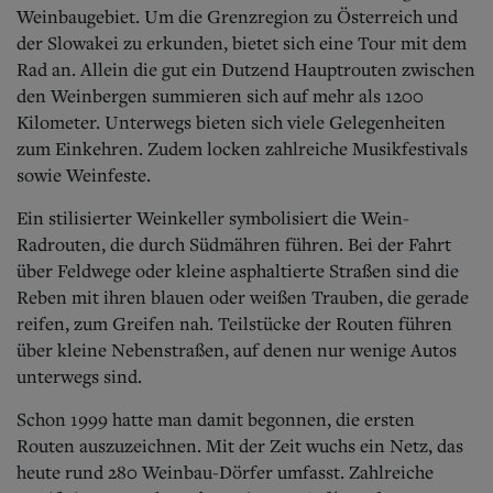
Aktuelle Ausgabe
Weinbaugebiet.
Um die Grenzregion zu Österreich und
Abonnenten-Login
der Slowakei zu erkunden, bietet sich eine Tour mit dem
Abonnent werden
Rad an. Allein die gut ein Dutzend Hauptrouten zwischen
Abo Prämien
den Weinbergen summieren sich auf mehr als 1200
Archiv
Mediadaten
Kilometer.
Unterwegs bieten sich viele Gelegenheiten
zum Einkehren. Zudem locken zahlreiche Musikfestivals
Kontakt
sowie Weinfeste.
Impressum
Datenschutz
Ein stilisierter Weinkeller symbolisiert die Wein-
Radrouten, die durch Südmähren führen. Bei der Fahrt
über Feldwege oder kleine asphaltierte Straßen sind die
Reben mit ihren blauen oder weißen Trauben, die gerade
reifen, zum Greifen nah. Teilstücke der Routen führen
über kleine Nebenstraßen, auf denen nur wenige Autos
unterwegs sind.
Schon 1999 hatte man damit begonnen, die ersten
Routen auszuzeichnen. Mit der Zeit wuchs ein Netz, das
heute rund 280 Weinbau-Dörfer umfasst. Zahlreiche