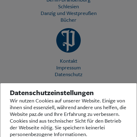
Schlesien
Danzig und Westpreußen
Bücher
Kontakt
Impressum
Datenschutz
Datenschutzeinstellungen
Die Preußische Allgemeine Zeitung (PAZ) ist eine einzigartige Stimme
Wir nutzen Cookies auf unserer Website. Einige von
in der deutschen Medienlandschaft. Woche für Woche berichtet sie
ihnen sind essenziell, während andere uns helfen, die
über das aktuelle Zeitgeschehen in Politik, Kultur und Wirtschaft und
bezieht zu den grundlegenden Entwicklungen unserer Gesellschaft
Website paz.de und Ihre Erfahrung zu verbessern.
Stellung. In ihrer Arbeit fühlt sich die Redaktion dem traditionellen
Cookies sind aus technischer Sicht für den Betrieb
preußischen Wertekanon verpflichtet: Das alte Preußen stand und
der Webseite nötig. Sie speichern keinerlei
steht für religiöse und weltanschauliche Toleranz, für Heimatliebe
personenbezogene Informationen.
und Weltoffenheit, für Rechtstaatlichkeit und intellektuelle