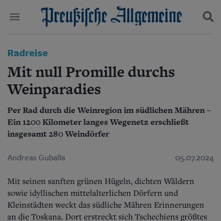
Politik
Radreise
Suchen und finden
Kultur
Mit null Promille durchs
Wirtschaft
Panorama
Weinparadies
Gesellschaft
Leben
Per Rad durch die Weinregion im südlichen Mähren –
Geschichte
Ein 1200 Kilometer langes Wegenetz erschließt
Ostpreußen
insgesamt 280 Weindörfer
Pommern
Berlin-Brandenburg
Andreas Guballa
05.07.2024
Schlesien
Danzig und Westpreußen
Bücher
Mit seinen sanften grünen Hügeln, dichten Wäldern
sowie idyllischen mittelalterlichen Dörfern und
Start
Kleinstädten weckt das südliche Mähren Erinnerungen
Wer wir sind
an die Toskana. Dort erstreckt sich Tschechiens größtes