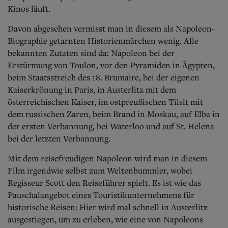
Aktuelle Ausgabe
Kinos läuft.
Abonnenten-Login
Abonnent werden
Davon abgesehen vermisst man in diesem als Napoleon-
Abo Prämien
Biographie getarnten Historienmärchen wenig.
Alle
Archiv
bekannten Zutaten sind da: Napoleon bei der
Mediadaten
Erstürmung von Toulon, vor den Pyramiden in Ägypten,
Kontakt
beim Staatsstreich des 18. Brumaire, bei der eigenen
Impressum
Kaiserkrönung in Paris, in Austerlitz mit dem
Datenschutz
österreichischen Kaiser, im ostpreußischen Tilsit mit
dem russischen Zaren, beim Brand in Moskau, auf Elba in
der ersten Verbannung, bei Waterloo und auf St. Helena
bei der letzten Verbannung.
Mit dem reisefreudigen Napoleon wird man in diesem
Film irgendwie selbst zum Weltenbummler, wobei
Regisseur Scott den Reiseführer spielt.
Es ist wie das
Pauschalangebot eines Touristikunternehmens für
historische Reisen: Hier wird mal schnell in Austerlitz
ausgestiegen, um zu erleben, wie eine von Napoleons