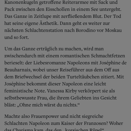
Kanonenkugeln getroffene Reiterarmee mit Sack und
Pack zwischen den Eisschollen in einem See untergeht.
Das Ganze in Zeitlupe mit zerfließendem Blut. Der Tod
hat seine eigene Ästhetik. Dann geht es weiter zur
nächsten Schlachtenstation nach Borodino vor Moskau
und so fort.
Um das Ganze erträglich zu machen, wird man
zwischendurch mit einem romantischen Schmachtfetzen
berieselt: der Liebesromanze Napoleons mit Joséphine de
Beauharnais, wobei unser Reiseführer aus dem Off aus
dem Briefwechsel der beiden Turteltäubchen zitiert.
Mit
Joséphine bekommt dieser Napoleon eine leicht
feministische Note. Vanessa Kirby verkörpert sie als
selbstbewusste Frau, die ihrem Geliebten ins Gesicht
bläst: „Ohne mich wärst du nichts.“
Machte also Frauenpower und nicht siegreiche
Schlachten Napoleon zum Kaiser der Franzosen? Woher
das Charisma kam, das den „korsischen Rüpel“