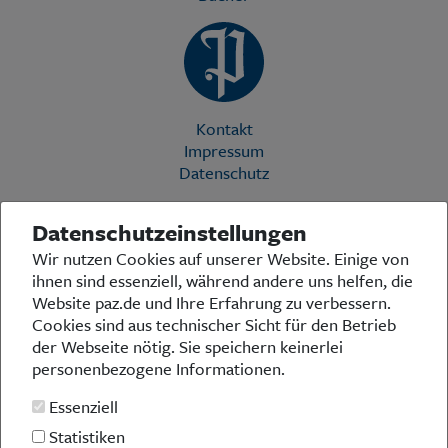
Kontakt
Impressum
Datenschutz
Datenschutzeinstellungen
Die Preußische Allgemeine Zeitung (PAZ) ist eine einzigartige Stimme
Wir nutzen Cookies auf unserer Website. Einige von
in der deutschen Medienlandschaft. Woche für Woche berichtet sie
ihnen sind essenziell, während andere uns helfen, die
über das aktuelle Zeitgeschehen in Politik, Kultur und Wirtschaft und
bezieht zu den grundlegenden Entwicklungen unserer Gesellschaft
Website paz.de und Ihre Erfahrung zu verbessern.
Stellung. In ihrer Arbeit fühlt sich die Redaktion dem traditionellen
Cookies sind aus technischer Sicht für den Betrieb
preußischen Wertekanon verpflichtet: Das alte Preußen stand und
der Webseite nötig. Sie speichern keinerlei
steht für religiöse und weltanschauliche Toleranz, für Heimatliebe
personenbezogene Informationen.
und Weltoffenheit, für Rechtstaatlichkeit und intellektuelle
Redlichkeit sowie nicht zuletzt für ein von der Vernunft geleitetes
Essenziell
Handeln in allen Bereichen der Gesellschaft. In diesem Sinne pflegt
die PAZ eine offene Debattenkultur, die gleichermaßen den eigenen
Statistiken