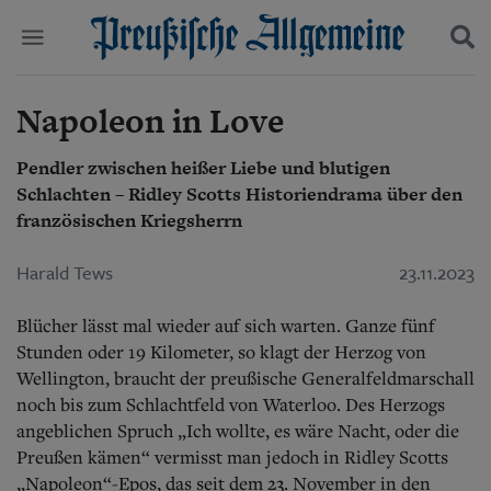
Napoleon in Love
Politik
Suchen und finden
Kultur
Wirtschaft
Pendler zwischen heißer Liebe und blutigen
Panorama
Schlachten – Ridley Scotts Historiendrama über den
Gesellschaft
französischen Kriegsherrn
Leben
Geschichte
Harald Tews
23.11.2023
Ostpreußen
Pommern
Blücher lässt mal wieder auf sich warten. Ganze fünf
Berlin-Brandenburg
Stunden oder 19 Kilometer, so klagt der Herzog von
Schlesien
Danzig und Westpreußen
Wellington, braucht der preußische Generalfeldmarschall
Bücher
noch bis zum Schlachtfeld von Waterloo. Des Herzogs
angeblichen Spruch „Ich wollte, es wäre Nacht, oder die
Start
Preußen kämen“ vermisst man jedoch in Ridley Scotts
Wer wir sind
„Napoleon“-Epos, das seit dem 23. November in den