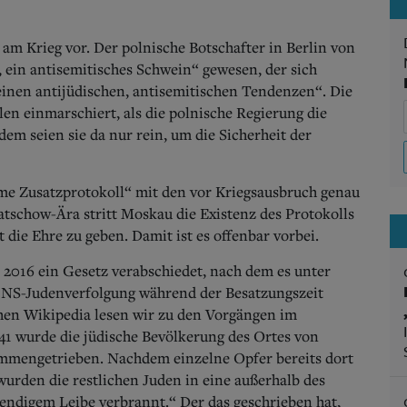
am Krieg vor. Der polnische Botschafter in Berlin von
k, ein antisemitisches Schwein“ gewesen, der sich
seinen antijüdischen, antisemitischen Tendenzen“. Die
len einmarschiert, als die polnische Regierung die
em seien sie da nur rein, um die Sicherheit der
me Zusatzprotokoll“ mit den vor Kriegsausbruch genau
atschow-Ära stritt Moskau die Existenz des Protokolls
 die Ehre zu geben. Damit ist es offenbar vorbei.
2016 ein Gesetz verabschiedet, nach dem es unter
er NS-Judenverfolgung während der Besatzungszeit
chen Wikipedia lesen wir zu den Vorgängen im
41 wurde die jüdische Bevölkerung des Ortes von
mmengetrieben. Nachdem einzelne Opfer bereits dort
rden die restlichen Juden in eine außerhalb des
endigem Leibe verbrannt.“ Der das geschrieben hat,