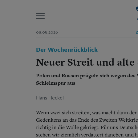
P
08.08.2026
Z
Start
Der Wochenrückblick
Suchen und finden
Wer wir sind
Neuer Streit und alte
Aktuelle Ausgabe
Abonnenten-Login
Polen und Russen prügeln sich wegen des W
Abonnent werden
Abo Prämien
Schleimspur aus
Archiv
Mediadaten
Hans Heckel
Wenn zwei sich streiten, was macht dann der 
Gedenkens an das Ende des Zweiten Weltkrieg
richtig in die Wolle gekriegt. Für uns Deutsc
stehen wir ziemlich verdattert daneben und 