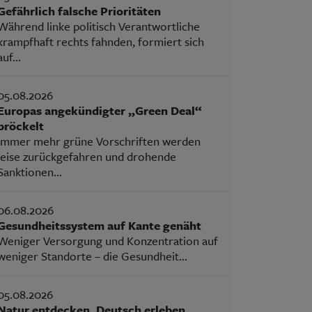
Gefährlich falsche Prioritäten
Während linke politisch Verantwortliche
krampfhaft rechts fahnden, formiert sich
auf...
05.08.2026
Europas angekündigter „Green Deal“
bröckelt
Immer mehr grüne Vorschriften werden
leise zurückgefahren und drohende
Sanktionen...
06.08.2026
Gesundheitssystem auf Kante genäht
Weniger Versorgung und Konzentration auf
weniger Standorte – die Gesundheit...
05.08.2026
Natur entdecken, Deutsch erleben