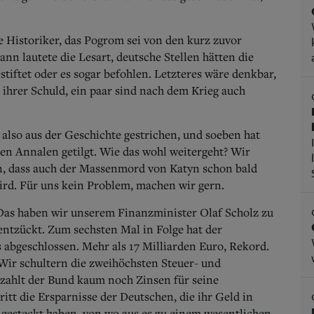
 Historiker, das Pogrom sei von den kurz zuvor
n lautete die Lesart, deutsche Stellen hätten die
iftet oder es sogar befohlen. Letzteres wäre denkbar,
r ihrer Schuld, ein paar sind nach dem Krieg auch
also aus der Geschichte gestrichen, und soeben hat
n Annalen getilgt. Wie das wohl weitergeht? Wir
n, dass auch der Massenmord von Katyn schon bald
ird. Für uns kein Problem, machen wir gern.
 Das haben wir unserem Finanzminister Olaf Scholz zu
ntzückt. Zum sechsten Mal in Folge hat der
abgeschlossen. Mehr als 17 Milliarden Euro, Rekord.
Wir schultern die zweihöchsten Steuer- und
 zahlt der Bund kaum noch Zinsen für seine
ritt die Ersparnisse der Deutschen, die ihr Geld in
gesteckt haben, von wo aus es zu einem wesentlichen