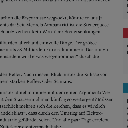
chon die Ersparnisse wegzockt, könnte er uns ja
chts da: Seit Merkels Amtsantritt ist die Steuerquote
h Scholz verliert kein Wort über Steuersenkungen.
iarden allerhand sinnvolle Dinge. Der größte
 mehr als 48 Milliarden Euro schlummern. Das nur zu
Niemandem wird etwas weggenommen“ durch die
 den Keller. Nach diesem Blick hinter die Kulisse von
nem starken Kaffee. Oder Schnaps.
Minister ohnehin immer mit dem einen Argument: Wer
it den Staatseinnahmen künftig so weitergeht? Müssen
tsächlich mehren sich die Zeichen, dass es wirklich
Handelsblatt“, dass durch den Umstieg auf Elektro-
ndustrie gefährdet seien. Und alle paar Tage erreicht
Zulieferer dichtgemacht habe.