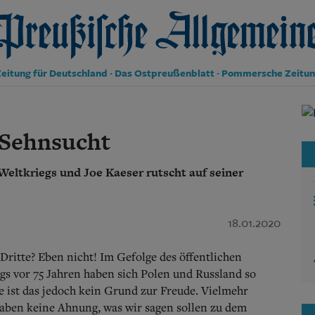
reußische Allgemeine Zeitung
eitung für Deutschland · Das Ostpreußenblatt · Pommersche Zeitu
Politik
Kultur
 Sehnsucht
Wirtschaft
Panorama
eltkriegs und Joe Kaeser rutscht auf seiner
Gesellschaft
Leben
Geschichte
Ostpreußen
18.01.2020
Pommern
Berlin-Brandenburg
Dritte? Eben nicht! Im Gefolge des öffentlichen
Schlesien
s vor 75 Jahren haben sich Polen und Russland so
Danzig und Westpreußen
he ist das jedoch kein Grund zur Freude. Vielmehr
Bücher
haben keine Ahnung, was wir sagen sollen zu dem