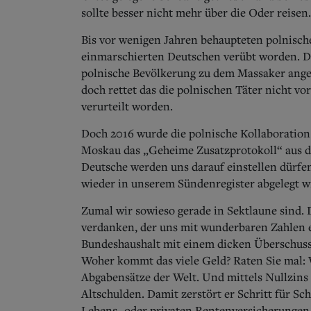
sollte besser nicht mehr über die Oder reisen.
Bis vor wenigen Jahren behaupteten polnische
einmarschierten Deutschen verübt worden. Dan
polnische Bevölkerung zu dem Massaker angest
doch rettet das die polnischen Täter nicht vo
verurteilt worden.
Doch 2016 wurde die polnische Kollaboration 
Moskau das „Geheime Zusatzprotokoll“ aus de
Deutsche werden uns darauf einstellen dürfe
wieder in unserem Sündenregister abgelegt w
Zumal wir sowieso gerade in Sektlaune sind.
verdanken, der uns mit wunderbaren Zahlen e
Bundeshaushalt mit einem dicken Überschuss 
Woher kommt das viele Geld? Raten Sie mal: 
Abgabensätze der Welt. Und mittels Nullzins
Altschulden. Damit zerstört er Schritt für Sch
Lebens- oder privaten Rentenversicherungen 