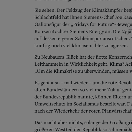
Sie sehen: Der Feldzug der Klimakämpfer beg
Schlachtfeld hat ihnen Siemens-Chef Joe Kaes
Galionsfigur der „Fridays for Future“-Bewegu
Konzerntochter Siemens Energy an. Die 23-jäh
auf dessen eigener Schleimspur ausrutschen.
künftig noch viel klimasensibler zu agieren.
Zu Neubauers Glück hat der flotte Konzernche
Leithammeln in Wirklichkeit geht. Klima? Ac
„Um die Klimakrise zu überwinden, müssen w
Es geht also – mal wieder – um die rote Revol
alten Bundesländern so viel mehr Zulauf gen
der Bundesrepublik nannte, können Eltern un
Umweltschutz im Sozialismus bestellt war. D
nach der Wiederkehr der roten Planwirtschaf
Das macht aber nichts, solange der Großangri
größeren Westteil der Republik so sahnemäßig