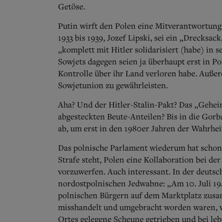
Getöse.
Putin wirft den Polen eine Mitverantwortung 
1933 bis 1939, Jozef Lipski, sei ein „Drecksac
„komplett mit Hitler solidarisiert (habe) in 
Sowjets dagegen seien ja überhaupt erst in Po
Kontrolle über ihr Land verloren habe. Außerd
Sowjetunion zu gewährleisten.
Aha? Und der Hitler-Stalin-Pakt? Das „Gehei
abgesteckten Beute-Anteilen? Bis in die Gorb
ab, um erst in den 1980er Jahren der Wahrheit
Das polnische Parlament wiederum hat schon 
Strafe steht, Polen eine Kollaboration bei d
vorzuwerfen. Auch interessant. In der deuts
nordostpolnischen Jedwabne: „Am 10. Juli 19
polnischen Bürgern auf dem Marktplatz zusa
misshandelt und umgebracht worden waren, wu
Ortes gelegene Scheune getrieben und bei leb