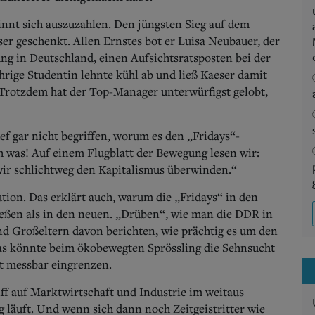
innt sich auszuzahlen. Den jüngsten Sieg auf dem
er geschenkt. Allen Ernstes bot er Luisa Neubauer, der
ng in Deutschland, einen Aufsichtsratsposten bei der
rige Studentin lehnte kühl ab und ließ Kaeser damit
 Trotzdem hat der Top-Manager unterwürfigst gelobt,
f gar nicht begriffen, worum es den „Fridays“-
h was! Auf einem Flugblatt der Bewegung lesen wir:
ir schlichtweg den Kapitalismus überwinden.“
ution. Das erklärt auch, warum die „Fridays“ in den
ießen als in den neuen. „Drüben“, wie man die DDR in
d Großeltern davon berichten, wie prächtig es um den
as könnte beim ökobewegten Sprössling die Sehnsucht
t messbar eingrenzen.
ff auf Marktwirtschaft und Industrie im weitaus
 läuft. Und wenn sich dann noch Zeitgeistritter wie