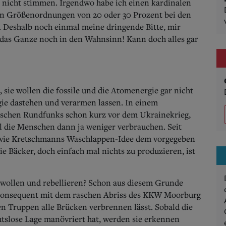
es nicht stimmen. Irgendwo habe ich einen kardinalen
in Größenordnungen von 20 oder 30 Prozent bei den
. Deshalb noch einmal meine dringende Bitte, mir
h das Ganze noch in den Wahnsinn! Kann doch alles gar
nn, sie wollen die fossile und die Atomenergie gar nicht
ie dastehen und verarmen lassen. In einem
rischen Rundfunks schon kurz vor dem Ukrainekrieg,
il die Menschen dann ja weniger verbrauchen. Seit
e wie Kretschmanns Waschlappen-Idee dem vorgegeben
ie Bäcker, doch einfach mal nichts zu produzieren, ist
 wollen und rebellieren? Schon aus diesem Grunde
 konsequent mit dem raschen Abriss des KKW Moorburg
en Truppen alle Brücken verbrennen lässt. Sobald die
htslose Lage manövriert hat, werden sie erkennen