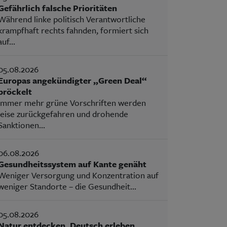
Gefährlich falsche Prioritäten
Während linke politisch Verantwortliche
krampfhaft rechts fahnden, formiert sich
auf...
05.08.2026
Europas angekündigter „Green Deal“
bröckelt
Immer mehr grüne Vorschriften werden
leise zurückgefahren und drohende
Sanktionen...
06.08.2026
Gesundheitssystem auf Kante genäht
Weniger Versorgung und Konzentration auf
weniger Standorte – die Gesundheit...
05.08.2026
Natur entdecken, Deutsch erleben