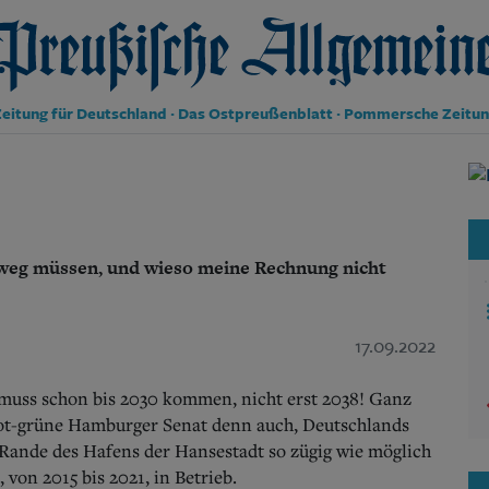
reußische Allgemeine Zeitung
eitung für Deutschland · Das Ostpreußenblatt · Pommersche Zeitu
Politik
Kultur
Wirtschaft
Panorama
 weg müssen, und wieso meine Rechnung nicht
Gesellschaft
Leben
Geschichte
Ostpreußen
17.09.2022
Pommern
Berlin-Brandenburg
g muss schon bis 2030 kommen, nicht erst 2038! Ganz
Schlesien
rot-grüne Hamburger Senat denn auch, Deutschlands
Danzig und Westpreußen
ande des Hafens der Hansestadt so zügig wie möglich
Bücher
 von 2015 bis 2021, in Betrieb.