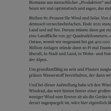
Biomasse aus menschlicher „Produktion“ und 
Seien wir mal optimistisch und sagen, das ste
Bleiben 80 Prozent für Wind und Solar. Von d
demnach versechzehnfachen. Ende 2021 stand
Land und auf See. Daraus müsste dann gut ei
eine Landfläche von 357 Quadratkilometern,
Ostsee, womit wir insgesamt bei gut 400.000
Million Anlagen stünde dann so Pi mal Daum
überall, In Stadt und Land, in Wohn- und N
der Alpen.
Um grundlastfähig zu sein und Flauten ausg
grünen Wasserstoff bereithalten, der dann wo
Und bei dieser Aufstellung habe ich den Wind
Windrad, das weit hinten hinter einer großen
weniger Wind zum Ernten ab als die Geräte i
derart zugespargelt ist, wäre hier eigentlich 