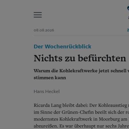
P
08.08.2026
Z
Start
Der Wochenrückblick
Suchen und finden
Wer wir sind
Nichts zu befürchten
Aktuelle Ausgabe
Abonnenten-Login
Warum die Kohlekraftwerke jetzt schnell
Abonnent werden
Abo Prämien
stimmen kann
Archiv
Mediadaten
Hans Heckel
Ricarda Lang bleibt dabei: Der Kohleausstie
im Sinne der Grünen-Chefin beeilt sich der 
modernstes Kohlekraftwerk in Moorburg am R
abzureißen. Es war überhaupt nur sechs Jahre,