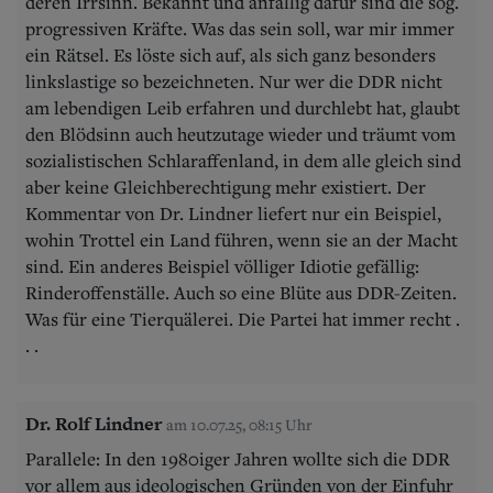
deren Irrsinn. Bekannt und anfällig dafür sind die sog.
progressiven Kräfte. Was das sein soll, war mir immer
ein Rätsel. Es löste sich auf, als sich ganz besonders
linkslastige so bezeichneten. Nur wer die DDR nicht
am lebendigen Leib erfahren und durchlebt hat, glaubt
den Blödsinn auch heutzutage wieder und träumt vom
sozialistischen Schlaraffenland, in dem alle gleich sind
aber keine Gleichberechtigung mehr existiert. Der
Kommentar von Dr. Lindner liefert nur ein Beispiel,
wohin Trottel ein Land führen, wenn sie an der Macht
sind. Ein anderes Beispiel völliger Idiotie gefällig:
Rinderoffenställe. Auch so eine Blüte aus DDR-Zeiten.
Was für eine Tierquälerei. Die Partei hat immer recht .
. .
Dr. Rolf Lindner
am 10.07.25, 08:15 Uhr
Parallele: In den 1980iger Jahren wollte sich die DDR
vor allem aus ideologischen Gründen von der Einfuhr