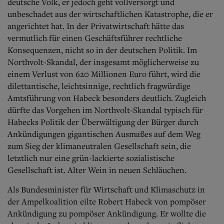
Aktuelle Ausgabe
deutsche Volk, er jedoch geht vollversorgt und
Abonnenten-Login
unbeschadet aus der wirtschaftlichen Katastrophe, die er
Abonnent werden
angerichtet hat. In der Privatwirtschaft hätte das
Abo Prämien
vermutlich für einen Geschäftsführer rechtliche
Archiv
Konsequenzen, nicht so in der deutschen Politik. Im
Mediadaten
Northvolt-Skandal, der insgesamt möglicherweise zu
einem Verlust von 620 Millionen Euro führt, wird die
Kontakt
Impressum
dilettantische, leichtsinnige, rechtlich fragwürdige
Datenschutz
Amtsführung von Habeck besonders deutlich. Zugleich
dürfte das Vorgehen im Northvolt-Skandal typisch für
Habecks Politik der Überwältigung der Bürger durch
Ankündigungen gigantischen Ausmaßes auf dem Weg
zum Sieg der klimaneutralen Gesellschaft sein, die
letztlich nur eine grün-lackierte sozialistische
Gesellschaft ist. Alter Wein in neuen Schläuchen.
Als Bundesminister für Wirtschaft und Klimaschutz in
der Ampelkoalition eilte Robert Habeck von pompöser
Ankündigung zu pompöser Ankündigung. Er wollte die