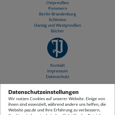
Ostpreußen
Pommern
Berlin-Brandenburg
Schlesien
Danzig und Westpreußen
Bücher
Kontakt
Impressum
Datenschutz
Datenschutzeinstellungen
Die Preußische Allgemeine Zeitung (PAZ) ist eine einzigartige Stimme
Wir nutzen Cookies auf unserer Website. Einige von
in der deutschen Medienlandschaft. Woche für Woche berichtet sie
ihnen sind essenziell, während andere uns helfen, die
über das aktuelle Zeitgeschehen in Politik, Kultur und Wirtschaft und
bezieht zu den grundlegenden Entwicklungen unserer Gesellschaft
Website paz.de und Ihre Erfahrung zu verbessern.
Stellung. In ihrer Arbeit fühlt sich die Redaktion dem traditionellen