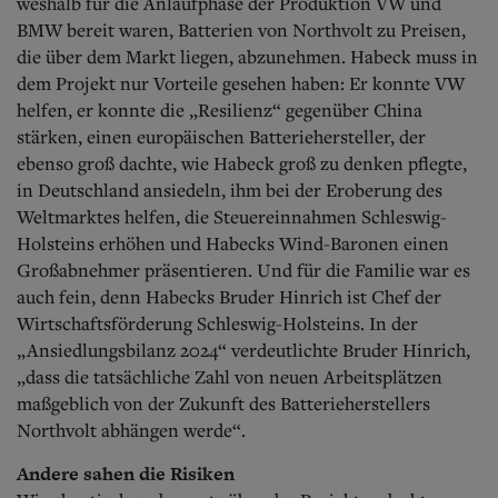
weshalb für die Anlaufphase der Produktion VW und
BMW bereit waren, Batterien von Northvolt zu Preisen,
die über dem Markt liegen, abzunehmen. Habeck muss in
dem Projekt nur Vorteile gesehen haben: Er konnte VW
helfen, er konnte die „Resilienz“ gegenüber China
stärken, einen europäischen Batteriehersteller, der
ebenso groß dachte, wie Habeck groß zu denken pflegte,
in Deutschland ansiedeln, ihm bei der Eroberung des
Weltmarktes helfen, die Steuereinnahmen Schleswig-
Holsteins erhöhen und Habecks Wind-Baronen einen
Großabnehmer präsentieren. Und für die Familie war es
auch fein, denn Habecks Bruder Hinrich ist Chef der
Wirtschaftsförderung Schleswig-Holsteins. In der
„Ansiedlungsbilanz 2024“ verdeutlichte Bruder Hinrich,
„dass die tatsächliche Zahl von neuen Arbeitsplätzen
maßgeblich von der Zukunft des Batterieherstellers
Northvolt abhängen werde“.
Andere sahen die Risiken