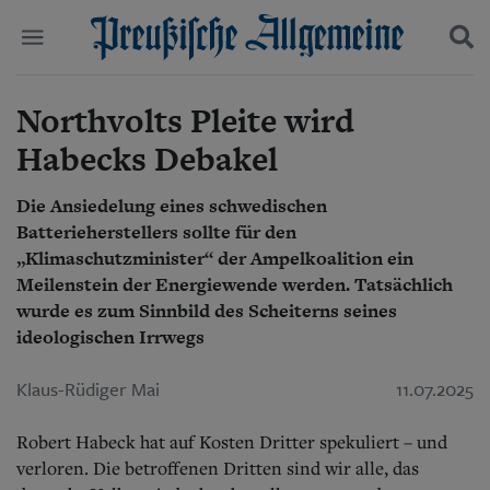
Northvolts Pleite wird
Politik
Suchen und finden
Kultur
Habecks Debakel
Wirtschaft
Panorama
Die Ansiedelung eines schwedischen
Gesellschaft
Batterieherstellers sollte für den
Leben
Geschichte
„Klimaschutzminister“ der Ampelkoalition ein
Ostpreußen
Meilenstein der Energiewende werden. Tatsächlich
Pommern
wurde es zum Sinnbild des Scheiterns seines
Berlin-Brandenburg
ideologischen Irrwegs
Schlesien
Danzig und Westpreußen
Klaus-Rüdiger Mai
11.07.2025
Bücher
Robert Habeck hat auf Kosten Dritter spekuliert – und
Start
Wer wir sind
verloren. Die betroffenen Dritten sind wir alle, das