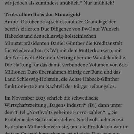
wir jedoch als zumindest unüblich.“ Nur unüblich?
Trotz allem floss das Steuergeld
Am 30. Oktober 2023 schloss auf der Grundlage der
bereits zitierten Due Diligence von PwC auf Wunsch
Habecks und des schleswig-holsteinischen
Ministerpräsidenten Daniel Günther die Kreditanstalt
für Wiederaufbau (KfW) mit dem Mutterkonzern, mit
der Northvolt AB einen Vertrag über die Wandelanleihe.
Die Haftung für das damit verbundene Volumen von 600
Millionen Euro übernahmen hälftig der Bund und das
Land Schleswig-Holstein, die Achse Habeck-Günther
funktionierte zum Nachteil der Bürger reibungslos.
Im November 2023 schrieb die schwedische
Wirtschaftszeitung „Dagens industri“ (Di) dann unter
dem Titel „Northvolts geheime Horrorzahlen“: „Die
Probleme des Batterieherstellers Northvolt nehmen zu.
Es drohen Milliardenverluste, und die Produktion war im
dritten Quartal bemerkenswert niedrig. Dies geht aus