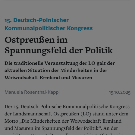
Aktuelle Ausgabe
Abonnenten-Login
Abonnent werden
15. Deutsch-Polnischer
Abo Prämien
Archiv
Kommunalpolitischer Kongress
Mediadaten
Ostpreußen im
Kontakt
Spannungsfeld der Politik
Impressum
Datenschutz
Die traditionelle Veranstaltung der LO galt der
aktuellen Situation der Minderheiten in der
Woiwodschaft Ermland und Masuren
Manuela Rosenthal-Kappi
15.10.2025
Der 15. Deutsch-Polnische Kommunalpolitische Kongress
der Landsmannschaft Ostpreußen (LO) stand unter dem
Motto „Die Minderheiten der Woiwodschaft Ermland
und Masuren im Spannungsfeld der Politik“. An der