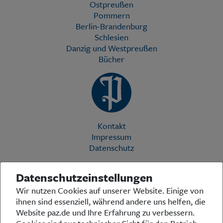
Ostpreußen
Pommern
Berlin-Brandenburg
Schlesien
Danzig und Westpreußen
Bücher
Kontakt
Impressum
Datenschutz
Datenschutzeinstellungen
Die Preußische Allgemeine Zeitung (PAZ) ist eine einzigartige Stimme
Wir nutzen Cookies auf unserer Website. Einige von
in der deutschen Medienlandschaft. Woche für Woche berichtet sie
ihnen sind essenziell, während andere uns helfen, die
über das aktuelle Zeitgeschehen in Politik, Kultur und Wirtschaft und
bezieht zu den grundlegenden Entwicklungen unserer Gesellschaft
Website paz.de und Ihre Erfahrung zu verbessern.
Stellung. In ihrer Arbeit fühlt sich die Redaktion dem traditionellen