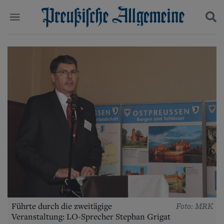
Politik
Suchen und finden
Kultur
Wirtschaft
Panorama
Gesellschaft
Leben
Geschichte
Ostpreußen
Pommern
Berlin-Brandenburg
Schlesien
Danzig und Westpreußen
Bücher
Start
Foto: MRK
Führte durch die zweitägige
Wer wir sind
Veranstaltung: LO-Sprecher Stephan Grigat