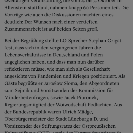
zweitätigen Veranstaltung, die vom 4. bis 5. Oktober in
Allenstein stattfand, nahmen knapp 60 Personen teil. Die
Vorträge wie auch die Diskussionen machten eines
deutlich: Der Wunsch nach einer vertieften
Zusammenarbeit ist auf beiden Seiten groß.
Bei der Begrüßung stellte LO-Sprecher Stephan Grigat
fest, dass sich in den vergangenen Jahren die
Lebensverhältnisse in Deutschland und Polen
angeglichen haben, und dass man nun darüber
reflektieren müsse, wie man sich als Gesellschaft
angesichts von Pandemien und Kriegen positioniert. Als
Gäste begrüßte er Jarosław Słoma, den Abgeordneten
zum Sejmik und Vorsitzenden der Kommission für
Minderheitenfragen, sowie Jacek Piuronek,
Regierungsmitglied der Woiwodschaft Podlachien.
Aus
der Bundesrepublik waren Ulrich Mädge,
Oberbürgermeister der Stadt Lüneburg a.D. und
Vorsitzender des Stiftungsrates der Ostpreußischen
Kulturstiftung (OKS), sowie der Vorstandsvorsitzende