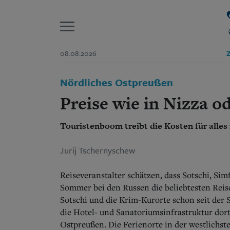
P
08.08.2026
Z
Start
Nördliches Ostpreußen
Suchen und finden
Wer wir sind
Preise wie in Nizza o
Aktuelle Ausgabe
Abonnenten-Login
Touristenboom treibt die Kosten für alles 
Abonnent werden
Abo Prämien
Archiv
Jurij Tschernyschew
Mediadaten
Reiseveranstalter schätzen, dass Sotschi, Sim
Sommer bei den Russen die beliebtesten Reise
Sotschi und die Krim-Kurorte schon seit der S
die Hotel- und Sanatoriumsinfrastruktur dort
Ostpreußen. Die Ferienorte in der westlichs