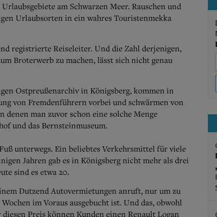
die Urlaubsgebiete am Schwarzen Meer. Rauschen und
higen Urlaubsorten in ein wahres Touristenmekka
nd registrierte Reiseleiter. Und die Zahl derjenigen,
zum Broterwerb zu machen, lässt sich nicht genau
ligen Ostpreußenarchiv in Königsberg, kommen in
tung von Fremdenführern vorbei und schwärmen von
 an denen man zuvor schon eine solche Menge
phof und das Bernsteinmuseum.
Fuß unterwegs. Ein beliebtes Verkehrsmittel für viele
inigen Jahren gab es in Königsberg nicht mehr als drei
ute sind es etwa 20.
einem Dutzend Autovermietungen anruft, nur um zu
e Wochen im Voraus ausgebucht ist. Und das, obwohl
ür diesen Preis können Kunden einen Renault Logan