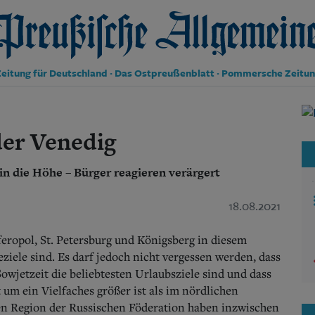
reußische Allgemeine Zeitung
eitung für Deutschland · Das Ostpreußenblatt · Pommersche Zeitu
Politik
Kultur
der Venedig
Wirtschaft
Panorama
in die Höhe – Bürger reagieren verärgert
Gesellschaft
Leben
Geschichte
18.08.2021
Ostpreußen
Pommern
feropol, St. Petersburg und Königsberg in diesem
Berlin-Brandenburg
ziele sind. Es darf jedoch nicht vergessen werden, dass
Schlesien
owjetzeit die beliebtesten Urlaubsziele sind und dass
Danzig und Westpreußen
 um ein Vielfaches größer ist als im nördlichen
Bücher
ten Region der Russischen Föderation haben inzwischen