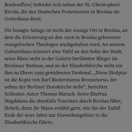
Aktuelle Ausgabe
Bonhoeffera] befindet sich neben der St.-Christophori-
Abonnenten-Login
Kirche, die den Deutschen Protestanten in Breslau als
Abonnent werden
Gotteshaus dient.
Abo Prämien
Archiv
Die besagte Anlage ist nicht der einzige Ort in Breslau, an
Mediadaten
dem die Erinnerung an den 1906 in Breslau geborenen
Kontakt
evangelischen Theologen wachgehalten wird. An seinem
Impressum
Geburtshaus erinnert eine Tafel an den Sohn der Stadt,
Datenschutz
seine Büste steht in der Galerie berühmter Bürger im
Breslauer Rathaus, und an der Elisabethkirche steht ein
ihm zu Ehren 1999 gewidmetes Denkmal.
„Diese Skulptur
ist die Kopie von Karl Biedermanns Bronzetorso, der
neben der Berliner Zionskirche steht“, berichtet
Schlesien-Autor Thomas Maruck. Seine Ehefrau
Magdalena die ebenfalls Touristen durch Breslau führt,
lächelt, denn ihr Mann erzählt gern, wie ihn der Zufall
Ende der 90er Jahre zur Einweihungsfeier in die
Elisabethkirche führte.