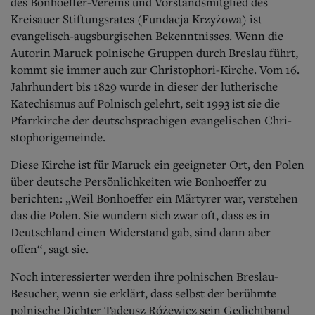
des Bonhoeffer-Vereins und Vorstandsmitglied des
Kreisauer Stiftungsrates (Fundacja Krzyżowa) ist
evangelisch-augsburgischen Bekenntnisses. Wenn die
Autorin Maruck polnische Gruppen durch Breslau führt,
kommt sie immer auch zur Christophori-Kirche. Vom 16.
Jahrhundert bis 1829 wurde in dieser der lutherische
Katechismus auf Polnisch gelehrt, seit 1993 ist sie die
Pfarrkirche der deutschsprachigen evangelischen Chri­
stophorigemeinde.
Diese Kirche ist für Maruck ein geeigneter Ort, den Polen
über deutsche Persönlichkeiten wie Bonhoeffer zu
berichten: „Weil Bonhoeffer ein Märtyrer war, verstehen
das die Polen. Sie wundern sich zwar oft, dass es in
Deutschland einen Widerstand gab, sind dann aber
offen“, sagt sie.
Noch interessierter werden ihre polnischen Breslau-
Besucher, wenn sie erklärt, dass selbst der berühmte
polnische Dichter Tadeusz Różewicz sein Gedichtband