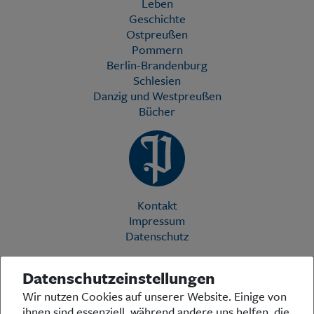
Leben
Geschichte
Ostpreußen
Pommern
Berlin-Brandenburg
Schlesien
Danzig und Westpreußen
Bücher
Kontakt
Impressum
Datenschutz
Datenschutzeinstellungen
Die Preußische Allgemeine Zeitung (PAZ) ist eine einzigartige Stimme
Wir nutzen Cookies auf unserer Website. Einige von
in der deutschen Medienlandschaft. Woche für Woche berichtet sie
ihnen sind essenziell, während andere uns helfen, die
über das aktuelle Zeitgeschehen in Politik, Kultur und Wirtschaft und