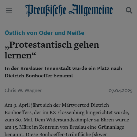
Politik
Östlich von Oder und Neiße
Suchen und finden
Kultur
„Protestantisch gehen
Wirtschaft
Panorama
lernen“
Gesellschaft
Leben
In der Breslauer Innenstadt wurde ein Platz nach
Geschichte
Dietrich Bonhoeffer benannt
Ostpreußen
Pommern
Chris W. Wagner
07.04.2025
Berlin-Brandenburg
Schlesien
Am 9. April jährt sich der Märtyrertod Dietrich
Danzig und Westpreußen
Bücher
Bonhoeffers, der im KZ Flossenbürg hingerichtet wurde,
zum 80. Mal. Dem Widerstandskämpfer zu Ehren wurde
Start
am 15. März im Zentrum von Breslau eine Grünanlage
Wer wir sind
benannt. Diese Bonhoeffer-Grünfläche [skwer