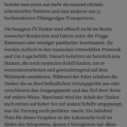
Aktuelle Ausgabe
besteht zum einen aus mehr als tausend oftmals
Abonnenten-Login
schrottreifen Tankern und zum anderen aus 15
Abonnent werden
hochmodernen Flüssigerdgas-Transportern.
Abo Prämien
Archiv
Die besagten Öl-Tanker sind offiziell nicht im Besitz
Mediadaten
russischer Reedereien und fahren unter der Flagge
Kontakt
Kameruns oder winziger pazifischer Inselstaaten. Sie
Impressum
werden vielfach in den russischen Ostseehäfen Primorsk
Datenschutz
und Ust-Luga befüllt. Danach beliefern sie heimlich jene
Staaten, die noch russisches Rohöl kaufen, um es
weiterzuverarbeiten und gewinnbringend auf dem
Weltmarkt anzubieten. Während der Fahrt schalten die
Tanker die an Bord befindlichen Ortungsgeräte aus oder
verschleiern den Ausgangspunkt und das Ziel ihrer Reise
auf andere Weise.
Manchmal wird der Inhalt der Tanker
auch mitten auf hoher See auf andere Schiffe umgepumpt,
was die Tarnung noch perfekter macht. Ein beliebter
Platz für dieses Vorgehen ist der Lakonische Golf im
Süden des Peloponnes, dessen Uferregionen nur dünn