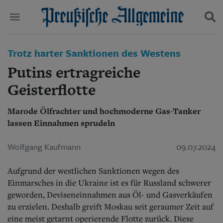
Politik
Trotz harter Sanktionen des Westens
Suchen und finden
Kultur
Putins ertragreiche
Wirtschaft
Panorama
Geisterflotte
Gesellschaft
Leben
Marode Ölfrachter und hochmoderne Gas-Tanker
Geschichte
lassen Einnahmen sprudeln
Ostpreußen
Pommern
Wolfgang Kaufmann
09.07.2024
Berlin-Brandenburg
Schlesien
Aufgrund der westlichen Sanktionen wegen des
Danzig und Westpreußen
Bücher
Einmarsches in die Ukraine ist es für Russland schwerer
geworden, Deviseneinnahmen aus Öl- und Gasverkäufen
Start
zu erzielen. Deshalb greift Moskau seit geraumer Zeit auf
Wer wir sind
eine meist getarnt operierende Flotte zurück. Diese