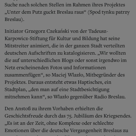
Aktuelle Ausgabe
Suche nach solchen Stellen im Rahmen ihres Projektes
Abonnenten-Login
„Unter dem Putz guckt Breslau raus“ (Spod tynku patrzy
Abonnent werden
Breslau).
Abo Prämien
Archiv
Initiator Grzegorz Czekański von der Tadeusz-
Mediadaten
Karpowicz-Stiftung für Kultur und Bildung hat seine
Kontakt
Mitstreiter animiert, die in der ganzen Stadt verteilten
Impressum
deutschen Aufschriften zu katalogisieren. „Wir wollten
Datenschutz
die auf unterschiedlichen Blogs oder sonst irgendwo im
Netz erscheinenden Fotos und Informationen
zusammenfügen“, so Maciej Wlazło, Mitbegründer des
Projektes. Daraus entsteht etwas Haptisches, ein
Stadtplan, „den man auf eine Stadtbesichtigung
mitnehmen kann“, so Wlazło gegenüber Radio Breslau.
Den Anstoß zu ihrem Vorhaben erhielten die
Geschichtsfreude durch das 75. Jubiläum des Kriegsendes.
„Es ist an der Zeit, ohne Komplexe oder schlechte
Emotionen über die deutsche Vergangenheit Breslaus zu