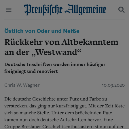
Politik
Östlich von Oder und Neiße
Suchen und finden
Kultur
Rückkehr von Altbekanntem
Wirtschaft
Panorama
an der „Westwand“
Gesellschaft
Leben
Deutsche Inschriften werden immer häufiger
Geschichte
freigelegt und renoviert
Ostpreußen
Pommern
Chris W. Wagner
10.09.2020
Berlin-Brandenburg
Schlesien
Die deutsche Geschichte unter Putz und Farbe zu
Danzig und Westpreußen
Bücher
verstecken, das ging nur kurzfristig gut. Mit der Zeit löste
sich so manche Stelle. Unter dem bröckelnden Putz
Start
kamen nun doch deutsche Aufschriften hervor. Eine
Wer wir sind
Gruppe Breslauer Geschichtsenthusiasten ist nun auf der