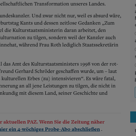
esellschaftlichen Transformation unseres Landes.
 Bundeskanzler. Und zwar nicht nur, weil es absurd wäre,
Geburtstag Kants und dessen zeitlose Gedanken „Zum
l die Kulturstaatsministerin daran arbeitet, den
lturnation zu tilgen, sondern weil der Kanzler auch
innehat, während Frau Roth lediglich Staatssekretärin
il das Amt des Kulturstaatsministers 1998 von der rot-
freund Gerhard Schröder geschaffen wurde, um – laut
kulturellen Erbes (zu) intensivieren“. Es wäre fatal,
erung an all jene Leistungen zu tilgen, die nicht in
ffenkundig mit diesem Land, seiner Geschichte und
der aktuellen PAZ. Wenn Sie die Zeitung näher
.
hier ein 4-wöchiges Probe-Abo abschließen