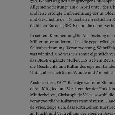
300.
Geburtstag des Königsberger Philosophe
Allgemeine Zeitung“ am 9.
April unter der Üb
und leise erfolgte Umbenennung des in Olden
und Geschichte der Deutschen im östlichen E
östlichen Europa (BKGE) und die damit verbu
In seinem Kommentar „Die Auslöschung der 
Müller unter anderem, dass die gegenwärtige 
Selbstbestimmung, Verantwortung, Wehrfähig
was wir sind, und was wir somit eigentlich ve
das BKGE ergänzte Müller: „Es ist kein Revis
die Geschichte und Kultur des eigenen Landes
Untat, aber auch keine Wunde und Amputatio
Auslöser der „FAZ“-Beiträge war eine Kleine
deren Mitglied und Vorsitzender der Fraktio
Minderheiten, Christoph de Vries, sowohl die
verantwortliche Kulturstaatsministerin Claud
de Vries, zeige sich, dass Roth „einen Kursw
an Flucht und Vertreibung der eigenen Bevö