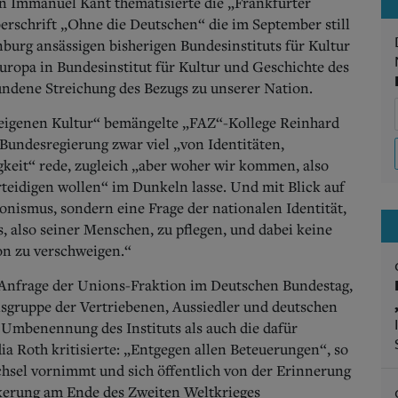
n Immanuel Kant thematisierte die „Frankfurter
erschrift „Ohne die Deutschen“ die im September still
burg ansässigen bisherigen Bundesinstituts für Kultur
uropa in Bundesinstitut für Kultur und Geschichte des
ndene Streichung des Bezugs zu unserer Nation.
eigenen Kultur“ bemängelte „FAZ“-Kollege Reinhard
Bundesregierung zwar viel „von Identitäten,
keit“ rede, zugleich „aber woher wir kommen, also
rteidigen wollen“ im Dunkeln lasse. Und mit Blick auf
ionismus, sondern eine Frage der nationalen Identität,
, also seiner Menschen, zu pflegen, und dabei keine
n zu verschweigen.“
 Anfrage der Unions-Fraktion im Deutschen Bundestag,
nsgruppe der Vertriebenen, Aussiedler und deutschen
 Umbenennung des Instituts als auch die dafür
ia Roth kritisierte: „Entgegen allen Beteuerungen“, so
echsel vornimmt und sich öffentlich von der Erinnerung
lkerung am Ende des Zweiten Weltkrieges