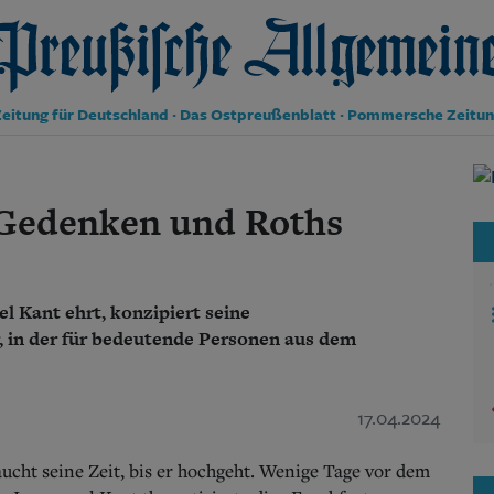
reußische Allgemeine Zeitung
eitung für Deutschland · Das Ostpreußenblatt · Pommersche Zeitu
Politik
Kultur
 Gedenken und Roths
Wirtschaft
Panorama
Gesellschaft
Leben
 Kant ehrt, konzipiert seine
Geschichte
, in der für bedeutende Personen aus dem
Ostpreußen
Pommern
Berlin-Brandenburg
Schlesien
17.04.2024
Danzig und Westpreußen
Bücher
cht seine Zeit, bis er hochgeht. Wenige Tage vor dem