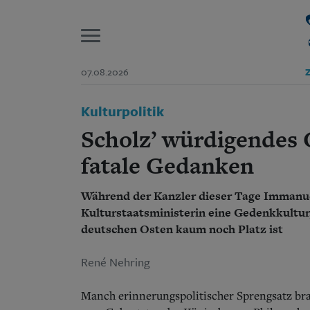
P
07.08.2026
Z
Start
Kulturpolitik
Suchen und finden
Wer wir sind
Scholz’ würdigendes
Aktuelle Ausgabe
Abonnenten-Login
fatale Gedanken
Abonnent werden
Abo Prämien
Während der Kanzler dieser Tage Immanuel
Archiv
Kulturstaatsministerin eine Gedenkkultur
Mediadaten
deutschen Osten kaum noch Platz ist
René Nehring
Manch erinnerungspolitischer Sprengsatz brau