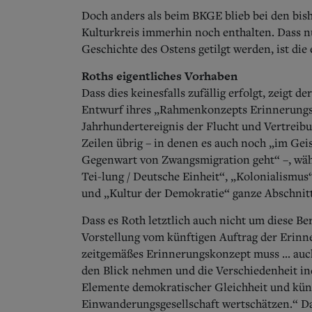
Doch anders als beim BKGE blieb bei den b
Kulturkreis immerhin noch enthalten. Dass n
Geschichte des Ostens getilgt werden, ist die
Roths eigentliches Vorhaben
Dass dies keinesfalls zufällig erfolgt, zeigt
Entwurf ihres „Rahmenkonzepts Erinnerungsku
Jahrhundertereignis der Flucht und Vertreib
Zeilen übrig – in denen es auch noch „im Ge
Gegenwart von Zwangsmigration geht“ –, wäh
Tei­-lung / Deutsche Einheit“, „Kolonialismu
und „Kultur der Demokratie“ ganze Abschnit
Dass es Roth letztlich auch nicht um diese Ber
Vorstellung vom künftigen Auftrag der Erinne
zeitgemäßes Erinnerungskonzept muss ... au
den Blick nehmen und die Verschiedenheit ind
Elemente demokratischer Gleichheit und kün
Einwanderungsgesellschaft wertschätzen.“ Dam