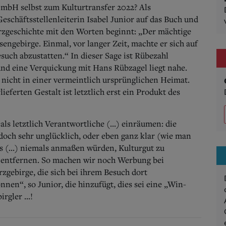
bH selbst zum Kulturtransfer 2022? Als
schäftsstellenleiterin Isabel Junior auf das Buch und
urzgeschichte mit den Worten beginnt: „Der mächtige
engebirge. Einmal, vor langer Zeit, machte er sich auf
such abzustatten.“ In dieser Sage ist Rübezahl
nd eine Verquickung mit Hans Rübzagel liegt nahe.
 nicht in einer vermeintlich ursprünglichen Heimat.
ieferten Gestalt ist letztlich erst ein Produkt des
als letztlich Verantwortliche (...) einräumen: die
doch sehr unglücklich, oder eben ganz klar (wie man
ns (...) niemals anmaßen würden, Kulturgut zu
.) entfernen. So machen wir noch Werbung bei
gebirge, die sich bei ihrem Besuch dort
nen“, so Junior, die hinzufügt, dies sei eine „Win-
rgler ...!