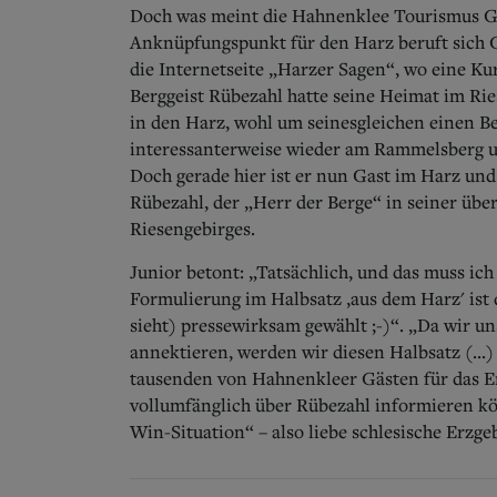
Doch was meint die Hahnenklee Tourismus Gm
Anknüpfungspunkt für den Harz beruft sich Ge
die Internetseite „Harzer Sagen“, wo eine K
Berggeist Rübezahl hatte seine Heimat im Ries
in den Harz, wohl um seinesgleichen einen Be
interessanterweise wieder am Rammelsberg u
Doch gerade hier ist er nun Gast im Harz und
Rübezahl, der „Herr der Berge“ in seiner überl
Riesengebirges.
Junior betont: „Tatsächlich, und das muss ich 
Formulierung im Halbsatz ,aus dem Harz' ist 
sieht) pressewirksam gewählt ;-)“. „Da wir u
annektieren, werden wir diesen Halbsatz (..
tausenden von Hahnenkleer Gästen für das Erz
vollumfänglich über Rübezahl informieren kön
Win-Situation“ – also liebe schlesische Erzgebi