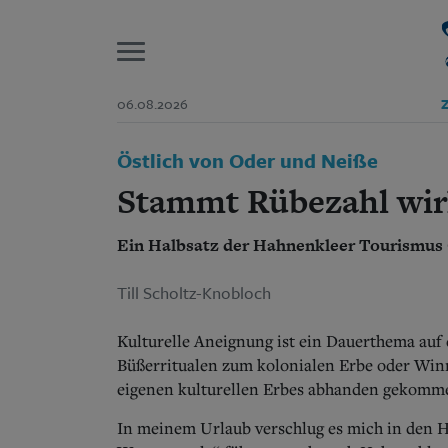
P
06.08.2026
Z
Start
Östlich von Oder und Neiße
Suchen und finden
Wer wir sind
Stammt Rübezahl wir
Aktuelle Ausgabe
Abonnenten-Login
Ein Halbsatz der Hahnenkleer Tourismus 
Abonnent werden
Abo Prämien
Archiv
Till Scholtz-Knobloch
Mediadaten
Kulturelle Aneignung ist ein Dauerthema auf 
Büßerritualen zum kolonialen Erbe oder Win
eigenen kulturellen Erbes abhanden gekomm
In meinem Urlaub verschlug es mich in den 