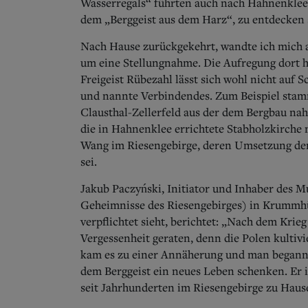
Wasserregals“ führten auch nach Hahnenklee,
dem „Berggeist aus dem Harz“, zu entdecken 
Nach Hause zurückgekehrt, wandte ich mich a
um eine Stellungnahme. Die Aufregung dort h
Freigeist Rübezahl lässt sich wohl nicht auf
und nannte Verbindendes. Zum Beispiel stam
Clausthal-Zellerfeld aus der dem Bergbau na
die in Hahnenklee errichtete Stabholzkirche 
Wang im Riesengebirge, deren Umsetzung de
sei.
Jakub Paczyński, Initiator und Inhaber des
Geheimnisse des Riesengebirges) in Krummhüb
verpflichtet sieht, berichtet: „Nach dem Krieg
Vergessenheit geraten, denn die Polen kultivi
kam es zu einer Annäherung und man begann ü
dem Berggeist ein neues Leben schenken. Er i
seit Jahrhunderten im Riesengebirge zu Hause