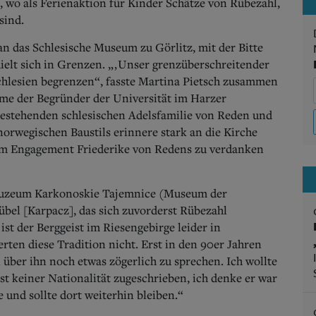
 wo als Ferienaktion für Kinder Schätze von Rübezahl,
sind.
n das Schlesische Museum zu Görlitz, mit der Bitte
ielt sich in Grenzen. „‚Unser grenzüberschreitender
 Schlesien begrenzen“, fasste Martina Pietsch zusammen
me der Begründer der Universität im Harzer
hestehenden schlesischen Adelsfamilie von Reden und
norwegischen Baustils erinnere stark an die Kirche
m Engagement Friederike von Redens zu verdanken
 Muzeum Karkonoskie Tajemnice (Museum der
el [Karpacz], das sich zuvorderst Rübezahl
 ist der Berggeist im Riesengebirge leider in
erten diese Tradition nicht. Erst in den 90er Jahren
ber ihn noch etwas zögerlich zu sprechen. Ich wollte
st keiner Nationalität zugeschrieben, ich denke er war
 und sollte dort weiterhin bleiben.“