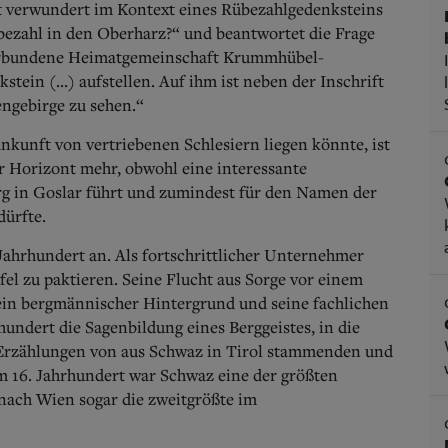
fast verwundert im Kontext eines Rübezahlgedenksteins
ezahl in den Oberharz?“ und beantwortet die Frage
 verbundene Heimatgemeinschaft Krummhübel-
tein (...) aufstellen. Auf ihm ist neben der Inschrift
engebirge zu sehen.“
Ankunft von vertriebenen Schlesiern liegen könnte, ist
er Horizont mehr, obwohl eine interessante
 in Goslar führt und zumindest für den Namen der
dürfte.
Jahrhundert an. Als fortschrittlicher Unternehmer
fel zu paktieren. Seine Flucht aus Sorge vor einem
Sein bergmännischer Hintergrund und seine fachlichen
rhundert die Sagenbildung eines Berggeistes, in die
m Erzählungen von aus Schwaz in Tirol stammenden und
m 16. Jahrhundert war Schwaz eine der größten
nach Wien sogar die zweitgrößte im