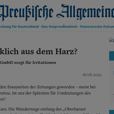
reußische Allgemeine Zeitung
eitung für Deutschland · Das Ostpreußenblatt · Pommersche Zeitu
Politik
Kultur
klich aus dem Harz?
Wirtschaft
Panorama
GmbH sorgt für Irritationen
Gesellschaft
Leben
Geschichte
18.08.2022
Ostpreußen
Pommern
den Essayseiten der Zeitungen geworden – meist bei
Berlin-Brandenburg
netou. Ist uns der Spürsinn für Umdeutungen des
Schlesien
en?
Danzig und Westpreußen
Bücher
Harz. Die Wanderwege entlang des „Oberharzer