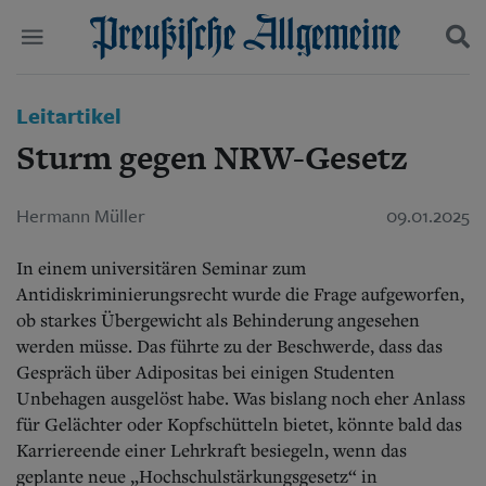
Politik
Leitartikel
Suchen und finden
Kultur
Sturm gegen NRW-Gesetz
Wirtschaft
Panorama
Gesellschaft
Hermann Müller
09.01.2025
Leben
Geschichte
In einem universitären Seminar zum
Ostpreußen
Antidiskriminierungsrecht wurde die Frage aufgeworfen,
Pommern
ob starkes Übergewicht als Behinderung angesehen
Berlin-Brandenburg
werden müsse. Das führte zu der Beschwerde, dass das
Schlesien
Gespräch über Adipositas bei einigen Studenten
Danzig und Westpreußen
Bücher
Unbehagen ausgelöst habe. Was bislang noch eher Anlass
für Gelächter oder Kopfschütteln bietet, könnte bald das
Start
Karriereende einer Lehrkraft besiegeln, wenn das
Wer wir sind
geplante neue „Hochschulstärkungsgesetz“ in