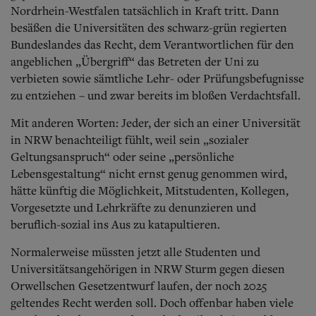
Aktuelle Ausgabe
Nordrhein-Westfalen tatsächlich in Kraft tritt.
Dann
Abonnenten-Login
besäßen die Universitäten des schwarz-grün regierten
Abonnent werden
Bundeslandes das Recht, dem Verantwortlichen für den
Abo Prämien
angeblichen „Übergriff“ das Betreten der Uni zu
Archiv
Mediadaten
verbieten sowie sämtliche Lehr- oder Prüfungsbefugnisse
zu entziehen – und zwar bereits im bloßen Verdachtsfall.
Kontakt
Impressum
Mit anderen Worten: Jeder, der sich an einer Universität
Datenschutz
in NRW benachteiligt fühlt, weil sein „sozialer
Geltungsanspruch“ oder seine „persönliche
Lebensgestaltung“ nicht ernst genug genommen wird,
hätte künftig die Möglichkeit, Mitstudenten, Kollegen,
Vorgesetzte und Lehrkräfte zu denunzieren und
beruflich-sozial ins Aus zu katapultieren.
Normalerweise müssten jetzt alle Studenten und
Universitätsangehörigen in NRW Sturm gegen diesen
Orwellschen Gesetzentwurf laufen, der noch 2025
geltendes Recht werden soll. Doch offenbar haben viele