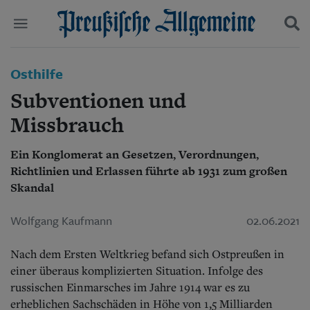
Politik
Osthilfe
Suchen und finden
Kultur
Subventionen und
Wirtschaft
Panorama
Missbrauch
Gesellschaft
Leben
Ein Konglomerat an Gesetzen, Verordnungen,
Geschichte
Richtlinien und Erlassen führte ab 1931 zum großen
Ostpreußen
Skandal
Pommern
Berlin-Brandenburg
Wolfgang Kaufmann
02.06.2021
Schlesien
Danzig und Westpreußen
Bücher
Nach dem Ersten Weltkrieg befand sich Ostpreußen in
einer überaus komplizierten Situation. Infolge des
Start
russischen Einmarsches im Jahre 1914 war es zu
Wer wir sind
erheblichen Sachschäden in Höhe von 1,5 Milliarden