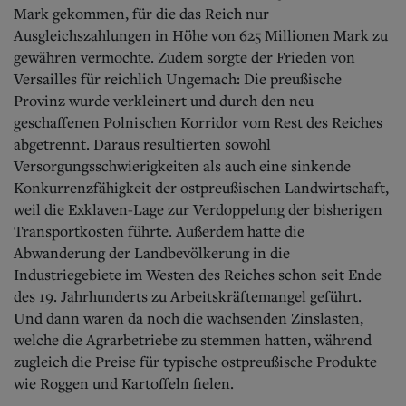
Aktuelle Ausgabe
Mark gekommen, für die das Reich nur
Abonnenten-Login
Ausgleichszahlungen in Höhe von 625 Millionen Mark zu
Abonnent werden
gewähren vermochte. Zudem sorgte der Frieden von
Abo Prämien
Versailles für reichlich Ungemach: Die preußische
Archiv
Mediadaten
Provinz wurde verkleinert und durch den neu
geschaffenen Polnischen Korridor vom Rest des Reiches
Kontakt
abgetrennt. Daraus resultierten sowohl
Impressum
Versorgungsschwierigkeiten als auch eine sinkende
Datenschutz
Konkurrenzfähigkeit der ostpreußischen Landwirtschaft,
weil die Exklaven-Lage zur Verdoppelung der bisherigen
Transportkosten führte. Außerdem hatte die
Abwanderung der Landbevölkerung in die
Industriegebiete im Westen des Reiches schon seit Ende
des 19. Jahrhunderts zu Arbeitskräftemangel geführt.
Und dann waren da noch die wachsenden Zinslasten,
welche die Agrarbetriebe zu stemmen hatten, während
zugleich die Preise für typische ostpreußische Produkte
wie Roggen und Kartoffeln fielen.