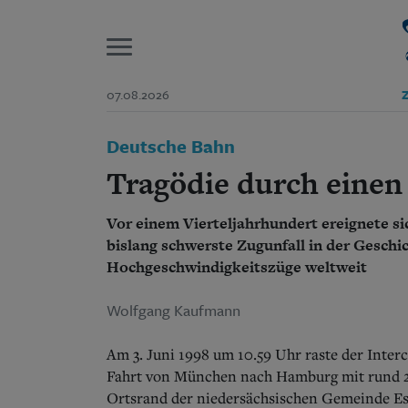
P
07.08.2026
Z
Start
Deutsche Bahn
Suchen und finden
Wer wir sind
Tragödie durch einen
Aktuelle Ausgabe
Abonnenten-Login
Vor einem Vierteljahrhundert ereignete s
Abonnent werden
Abo Prämien
bislang schwerste Zugunfall in der Geschi
Archiv
Hochgeschwindigkeitszüge weltweit
Mediadaten
Wolfgang Kaufmann
Am 3. Juni 1998 um 10.59 Uhr raste der Inte
Fahrt von München nach Hamburg mit rund 2
Ortsrand der niedersächsischen Gemeinde Esc