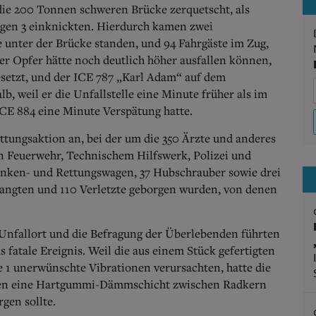
ie 200 Tonnen schweren Brücke zerquetscht, als
agen 3 einknickten. Hierdurch kamen zwei
 unter der Brücke standen, und 94 Fahrgäste im Zug,
er Opfer hätte noch deutlich höher ausfallen können,
esetzt, und der ICE 787 „Karl Adam“ auf dem
b, weil er die Unfallstelle eine Minute früher als im
ICE 884 eine Minute Verspätung hatte.
tungsaktion an, bei der um die 350 Ärzte und anderes
n Feuerwehr, Technischem Hilfswerk, Polizei und
nken- und Rettungswagen, 37 Hubschrauber sowie drei
angten und 110 Verletzte geborgen wurden, von denen
Unfallort und die Befragung der Überlebenden führten
s fatale Ereignis. Weil die aus einem Stück gefertigten
e 1 unerwünschte Vibrationen verursachten, hatte die
enen eine Hartgummi-Dämmschicht zwischen Radkern
gen sollte.