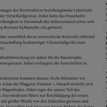
obungen der Konstruktion beziehungsweise Labortests
der Verschleißgrenze. Dabei hatte das Fraunhofer-
verlässigkeit in Darmstadt den Bahnvorstand schon sehr
yp Bochum 84/Baureihe 064 gewarnt.
der unterblieb deren ausreichende Kontrolle während
ie Anschaffung hochwertiger Ultraschallgeräte zum
en.
ndlaufabweichung am später für die Katastrophe
onsequenzen. Dabei verlangten die Vorschriften in
glicherweise kommen musste: Sechs Kilometer vor
en Achse des Waggons Nummer 1. Danach wickelte sich
n Wagenboden. Dabei ragte der untere Teil des
b. Das wiederum führte zur Beschädigung der ersten
e mit großer Wucht von den Schwellen gerissen und
en. Hieraufhin traf eines von dessen Rädern die Zunge