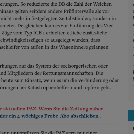
erungen. So reduzierte die DB die Zahl der Weichen
inaus gelten seitdem andere Prüfintervalle als vor
nicht mehr in festgelegten Zeitabständen, sondern in
lometer. Desgleichen kam es zur Einführung des Vier-
 Züge vom Typ ICE 1 erhielten etliche zusätzliche
schwindigkeitszügen so ausgelegt wurden, dass
nschleifer von außen in das Wageninnere gelangen
kungen auf das System der seelsorgerischen oder
und Mitgliedern der Rettungsmannschaften. Die
heute zum Einsatz, wenn es um die Verhinderung oder
örungen bei Katastrophenhelfern und -opfern geht.
der aktuellen PAZ. Wenn Sie die Zeitung näher
.
hier ein 4-wöchiges Probe-Abo abschließen
 Dann unterstützen Sie die PAZ gern mit einer