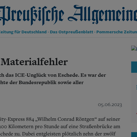
reußische Allgemeine Zeitung
eitung für Deutschland · Das Ostpreußenblatt · Pommersche Zeitu
Politik
Kultur
 Materialfehler
Wirtschaft
Panorama
ich das ICE-Unglück von Eschede. Es war der
Gesellschaft
Leben
chte der Bundesrepublik sowie aller
Geschichte
Ostpreußen
Pommern
05.06.2023
Berlin-Brandenburg
Schlesien
rcity-Express 884 „Wilhelm Conrad Röntgen“ auf seiner
Danzig und Westpreußen
00 Kilometern pro Stunde auf eine Straßenbrücke am
Bücher
hede zu. Dabei entgleisten plötzlich zehn der zwölf