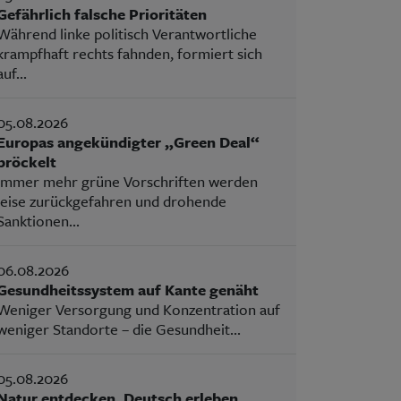
Gefährlich falsche Prioritäten
Während linke politisch Verantwortliche
krampfhaft rechts fahnden, formiert sich
auf...
05.08.2026
Europas angekündigter „Green Deal“
bröckelt
Immer mehr grüne Vorschriften werden
leise zurückgefahren und drohende
Sanktionen...
06.08.2026
Gesundheitssystem auf Kante genäht
Weniger Versorgung und Konzentration auf
weniger Standorte – die Gesundheit...
05.08.2026
Natur entdecken, Deutsch erleben