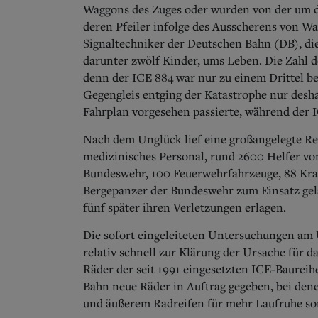
Waggons des Zuges oder wurden von der um d
deren Pfeiler infolge des Ausscherens von W
Signaltechniker der Deutschen Bahn (DB), die
darunter zwölf Kinder, ums Leben. Die Zahl d
denn der ICE 884 war nur zu einem Drittel b
Gegengleis entging der Katastrophe nur deshal
Fahrplan vorgesehen passierte, während der 
Nach dem Unglück lief eine großangelegte Ret
medizinisches Personal, rund 2600 Helfer vo
Bundeswehr, 100 Feuerwehrfahrzeuge, 88 Kra
Bergepanzer der Bundeswehr zum Einsatz gel
fünf später ihren Verletzungen erlagen.
Die sofort eingeleiteten Untersuchungen am 
relativ schnell zur Klärung der Ursache für da
Räder der seit 1991 eingesetzten ICE-Baureih
Bahn neue Räder in Auftrag gegeben, bei d
und äußerem Radreifen für mehr Laufruhe sor