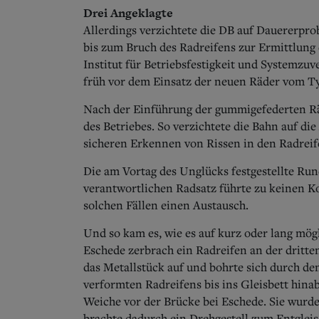
Drei Angeklagte
Allerdings verzichtete die DB auf Dauererpr
bis zum Bruch des Radreifens zur Ermittlung 
Institut für Betriebsfestigkeit und Systemzu
früh vor dem Einsatz der neuen Räder vom T
Nach der Einführung der gummigefederten Rä
des Betriebes. So verzichtete die Bahn auf d
sicheren Erkennen von Rissen in den Radreif
Die am Vortag des Unglücks festgestellte Ru
verantwortlichen Radsatz führte zu keinen K
solchen Fällen einen Austausch.
Und so kam es, wie es auf kurz oder lang mö
Eschede zerbrach ein Radreifen an der dritt
das Metallstück auf und bohrte sich durch de
verformten Radreifens bis ins Gleisbett hina
Weiche vor der Brücke bei Eschede. Sie wurd
brachte dadurch ein Drehgestell zum Entgleis