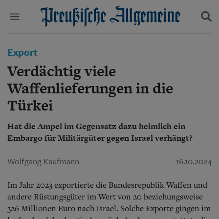
Politik
Export
Suchen und finden
Kultur
Verdächtig viele
Wirtschaft
Panorama
Waffenlieferungen in die
Gesellschaft
Türkei
Leben
Geschichte
Ostpreußen
Hat die Ampel im Gegensatz dazu heimlich ein
Pommern
Embargo für Militärgüter gegen Israel verhängt?
Berlin-Brandenburg
Schlesien
Wolfgang Kaufmann
16.10.2024
Danzig und Westpreußen
Bücher
Im Jahr 2023 exportierte die Bundesrepublik Waffen und
andere Rüstungsgüter im Wert von 20 beziehungsweise
Start
326 Millionen Euro nach Israel. Solche Exporte gingen im
Wer wir sind