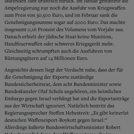
Aktuelle Ausgabe
laufenden Jahr drastisch zurück. Im Januar gestattete die
Abonnenten-Login
Ampelregierung nur noch die Ausfuhr von Kriegswaffen
Abonnent werden
zum Preis von 30.500 Euro, und im Februar sank die
Abo Prämien
Genehmigungssumme sogar auf 2000 Euro.
Das machte
Archiv
insgesamt 0,16 Prozent des Volumens vom Vorjahr aus.
Mediadaten
Danach erhielt der jüdische Staat keine Munition,
Handfeuerwaffen oder schweres Kriegsgerät mehr.
Kontakt
Gleichzeitig schrumpften auch die Ausfuhren von
Impressum
Datenschutz
Rüstungsgütern auf 14 Millionen Euro.
Angesichts dessen liegt der Verdacht nahe, dass der für
die Genehmigung der Exporte zuständige
Bundessicherheitsrat, dem acht Bundesminister sowie
Bundeskanzler Olaf Scholz angehören, ein heimliches
Embargo gegen Israel verhängt hat und die Exportanträge
aus der Wirtschaft ignoriert. Natürlich bestritt das
Regierungssprecher Steffen Hebestreit: „Es gibt keinerlei
deutschen Waffenexport-Boykott gegen Israel.“
Allerdings äußerte Bundeswirtschaftsminister Robert