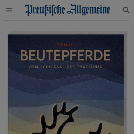
Politik
Suchen und finden
Kultur
Wirtschaft
Panorama
Gesellschaft
Leben
Geschichte
Ostpreußen
Pommern
Berlin-Brandenburg
Schlesien
Danzig und Westpreußen
Bücher
Start
Wer wir sind