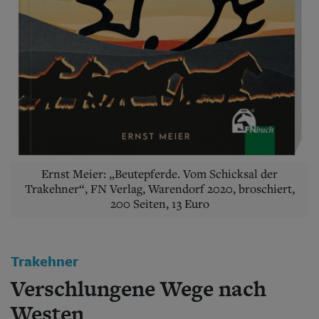
Aktuelle Ausgabe
Abonnenten-Login
Abonnent werden
Abo Prämien
Archiv
Mediadaten
Kontakt
Impressum
Datenschutz
Ernst Meier: „Beutepferde. Vom Schicksal der
Trakehner“, FN Verlag, Warendorf 2020, broschiert,
200 Seiten, 13 Euro
Trakehner
Verschlungene Wege nach
Westen