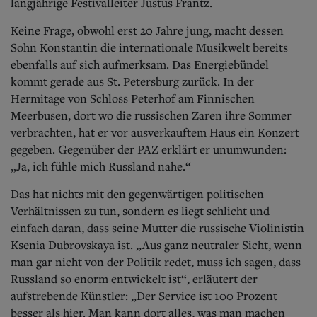
Aktuelle Ausgabe
langjährige Festivalleiter Justus Frantz.
Abonnenten-Login
Keine Frage, obwohl erst 20 Jahre jung, macht dessen
Abonnent werden
Abo Prämien
Sohn Konstantin die internationale Musikwelt bereits
Archiv
ebenfalls auf sich aufmerksam. Das Energiebündel
Mediadaten
kommt gerade aus St. Petersburg zurück. In der
Hermitage von Schloss Peterhof am Finnischen
Kontakt
Meerbusen, dort wo die russischen Zaren ihre Sommer
Impressum
verbrachten, hat er vor ausverkauftem Haus ein Konzert
Datenschutz
gegeben. Gegenüber der PAZ erklärt er unumwunden:
„Ja, ich fühle mich Russland nahe.“
Das hat nichts mit den gegenwärtigen politischen
Verhältnissen zu tun, sondern es liegt schlicht und
einfach daran, dass seine Mutter die russische Violinistin
Ksenia Dubrovskaya ist. „Aus ganz neutraler Sicht, wenn
man gar nicht von der Politik redet, muss ich sagen, dass
Russland so enorm entwickelt ist“, erläutert der
aufstrebende Künstler: „Der Service ist 100 Prozent
besser als hier. Man kann dort alles, was man machen