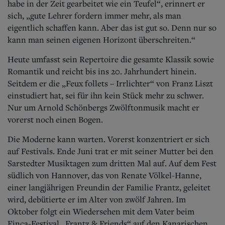
habe in der Zeit gearbeitet wie ein Teufel“, erinnert er
sich, „gute Lehrer fordern immer mehr, als man
eigentlich schaffen kann. Aber das ist gut so. Denn nur so
kann man seinen eigenen Horizont überschreiten.“
Heute umfasst sein Repertoire die gesamte Klassik sowie
Romantik und reicht bis ins 20. Jahrhundert hinein.
Seitdem er die „Feux follets – Irrlichter“ von Franz Liszt
einstudiert hat, sei für ihn kein Stück mehr zu schwer.
Nur um Arnold Schönbergs Zwölftonmusik macht er
vorerst noch einen Bogen.
Die Moderne kann warten. Vorerst konzentriert er sich
auf Festivals. Ende Juni trat er mit seiner Mutter bei den
Sarstedter Musiktagen zum dritten Mal auf. Auf dem Fest
südlich von Hannover, das von Renate Völkel-Hanne,
einer langjährigen Freundin der Familie Frantz, geleitet
wird, debütierte er im Alter von zwölf Jahren. Im
Oktober folgt ein Wiedersehen mit dem Vater beim
Finca-Festival „Frantz & Friends“ auf den Kanarischen