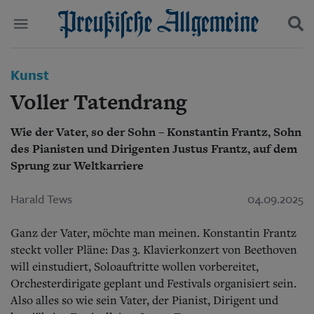
Politik
Kunst
Suchen und finden
Kultur
Voller Tatendrang
Wirtschaft
Panorama
Wie der Vater, so der Sohn – Konstantin Frantz, Sohn
Gesellschaft
des Pianisten und Dirigenten Justus Frantz, auf dem
Leben
Geschichte
Sprung zur Weltkarriere
Ostpreußen
Pommern
Harald Tews
04.09.2025
Berlin-Brandenburg
Schlesien
Ganz der Vater, möchte man meinen. Konstantin Frantz
Danzig und Westpreußen
steckt voller Pläne: Das 3. Klavierkonzert von Beethoven
Bücher
will einstudiert, Soloauftritte wollen vorbereitet,
Orchesterdirigate geplant und Festivals organisiert sein.
Start
Wer wir sind
Also alles so wie sein Vater, der Pianist, Dirigent und