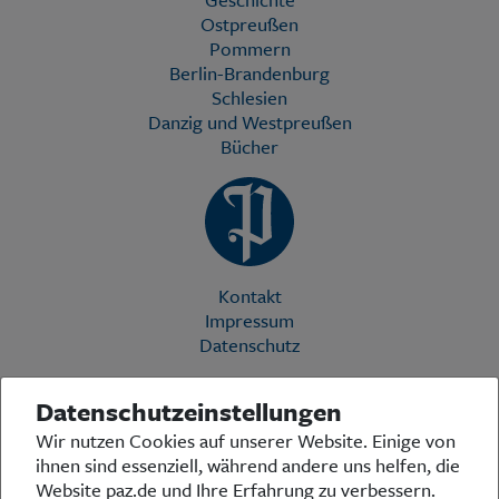
Ostpreußen
Pommern
Berlin-Brandenburg
Schlesien
Danzig und Westpreußen
Bücher
Kontakt
Impressum
Datenschutz
Datenschutzeinstellungen
Die Preußische Allgemeine Zeitung (PAZ) ist eine einzigartige Stimme
Wir nutzen Cookies auf unserer Website. Einige von
in der deutschen Medienlandschaft. Woche für Woche berichtet sie
ihnen sind essenziell, während andere uns helfen, die
über das aktuelle Zeitgeschehen in Politik, Kultur und Wirtschaft und
bezieht zu den grundlegenden Entwicklungen unserer Gesellschaft
Website paz.de und Ihre Erfahrung zu verbessern.