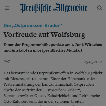
Politik
Die „Ostpreussen-Brüder“
Suchen und finden
Kultur
Vorfreude auf Wolfsburg
Wirtschaft
Panorama
Einer der Programmhöhepunkte am 1. Juni: Witzches
Gesellschaft
und Anekdoten in ostpreußischer Mundart
Leben
Geschichte
Ostpreußen
PAZ
25.05.2024
Pommern
Berlin-Brandenburg
Das bevorstehende Ostpreußentreffen in Wolfsburg rückt
Schlesien
mit Riesenschritten heran. Einer der Höhepunkte der
Danzig und Westpreußen
Festveranstaltung der Landsmannschaft Ostpreußen
Bücher
dürfte der Auftritt der „Ostpreußen-Brüder“,
Schrankenwärter Gustav Kaludrichkeit und Reitbursche
Start
Wer wir sind
Otto Kaluweit sein, die in der schönen, breiten