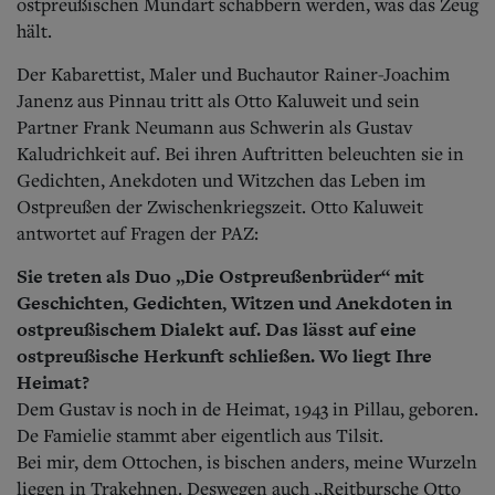
Aktuelle Ausgabe
ostpreußischen Mundart schabbern werden, was das Zeug
Abonnenten-Login
hält.
Abonnent werden
Abo Prämien
Der Kabarettist, Maler und Buchautor Rainer-Joachim
Archiv
Janenz aus Pinnau tritt als Otto Kaluweit und sein
Mediadaten
Partner Frank Neumann aus Schwerin als Gustav
Kaludrichkeit auf. Bei ihren Auftritten beleuchten sie in
Kontakt
Gedichten, Anekdoten und Witzchen das Leben im
Impressum
Ostpreußen der Zwischenkriegszeit. Otto Kaluweit
Datenschutz
antwortet auf Fragen der PAZ:
Sie treten als Duo „Die Ostpreußenbrüder“ mit
Geschichten, Gedichten, Witzen und Anekdoten in
ostpreußischem Dialekt auf. Das lässt auf eine
ostpreußische Herkunft schließen. Wo liegt Ihre
Heimat?
Dem Gustav is noch in de Heimat, 1943 in Pillau, geboren.
De Famielie stammt aber eigentlich aus Tilsit.
Bei mir, dem Ottochen, is bischen anders, meine Wurzeln
liegen in Trakehnen. Deswegen auch „Reitbursche Otto