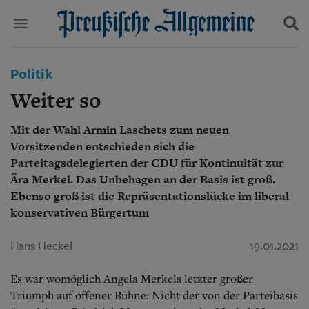
Politik
Politik
Suchen und finden
Kultur
Weiter so
Wirtschaft
Panorama
Mit der Wahl Armin Laschets zum neuen
Gesellschaft
Vorsitzenden entschieden sich die
Leben
Geschichte
Parteitagsdelegierten der CDU für Kontinuität zur
Ostpreußen
Ära Merkel. Das Unbehagen an der Basis ist groß.
Pommern
Ebenso groß ist die Repräsentationslücke im liberal-
Berlin-Brandenburg
konservativen Bürgertum
Schlesien
Danzig und Westpreußen
Hans Heckel
19.01.2021
Bücher
Es war womöglich Angela Merkels letzter großer
Start
Wer wir sind
Triumph auf offener Bühne: Nicht der von der Parteibasis