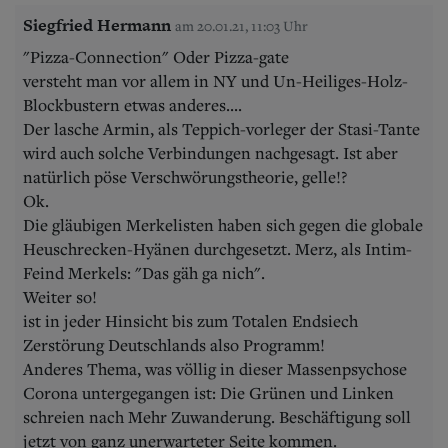
Siegfried Hermann
am 20.01.21, 11:03 Uhr
"Pizza-Connection" Oder Pizza-gate
versteht man vor allem in NY und Un-Heiliges-Holz-
Blockbustern etwas anderes....
Der lasche Armin, als Teppich-vorleger der Stasi-Tante
wird auch solche Verbindungen nachgesagt. Ist aber
natürlich pöse Verschwörungstheorie, gelle!?
Ok.
Die gläubigen Merkelisten haben sich gegen die globale
Heuschrecken-Hyänen durchgesetzt. Merz, als Intim-
Feind Merkels: "Das gäh ga nich".
Weiter so!
ist in jeder Hinsicht bis zum Totalen Endsiech
Zerstörung Deutschlands also Programm!
Anderes Thema, was völlig in dieser Massenpsychose
Corona untergegangen ist: Die Grünen und Linken
schreien nach Mehr Zuwanderung. Beschäftigung soll
jetzt von ganz unerwarteter Seite kommen.