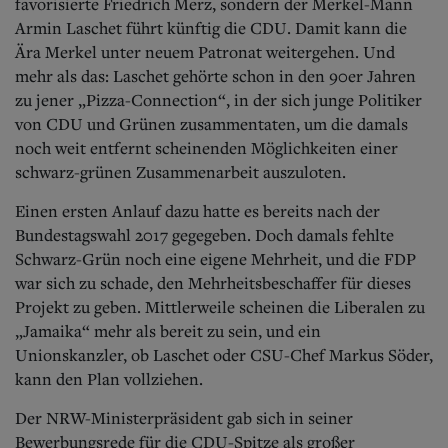
Aktuelle Ausgabe
favorisierte Friedrich Merz, sondern der Merkel-Mann
Abonnenten-Login
Armin Laschet führt künftig die CDU. Damit kann die
Abonnent werden
Ära Merkel unter neuem Patronat weitergehen. Und
Abo Prämien
mehr als das: Laschet gehörte schon in den 90er Jahren
Archiv
zu jener „Pizza-Connection“, in der sich junge Politiker
Mediadaten
von CDU und Grünen zusammentaten, um die damals
noch weit entfernt scheinenden Möglichkeiten einer
Kontakt
Impressum
schwarz-grünen Zusammenarbeit auszuloten.
Datenschutz
Einen ersten Anlauf dazu hatte es bereits nach der
Bundestagswahl 2017 gegegeben. Doch damals fehlte
Schwarz-Grün noch eine eigene Mehrheit, und die FDP
war sich zu schade, den Mehrheitsbeschaffer für dieses
Projekt zu geben. Mittlerweile scheinen die Liberalen zu
„Jamaika“ mehr als bereit zu sein, und ein
Unionskanzler, ob Laschet oder CSU-Chef Markus Söder,
kann den Plan vollziehen.
Der NRW-Ministerpräsident gab sich in seiner
Bewerbungsrede für die CDU-Spitze als großer