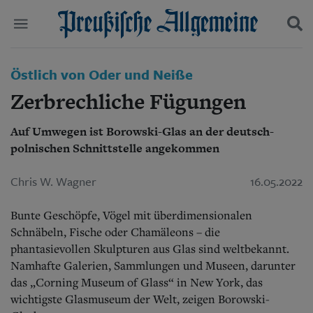
Politik
Östlich von Oder und Neiße
Suchen und finden
Kultur
Zerbrechliche Fügungen
Wirtschaft
Panorama
Auf Umwegen ist Borowski-Glas an der deutsch-
Gesellschaft
polnischen Schnittstelle angekommen
Leben
Geschichte
Ostpreußen
Chris W. Wagner
16.05.2022
Pommern
Berlin-Brandenburg
Bunte Geschöpfe, Vögel mit überdimensionalen
Schlesien
Schnäbeln, Fische oder Chamäleons – die
Danzig und Westpreußen
phantasievollen Skulpturen aus Glas sind weltbekannt.
Bücher
Namhafte Galerien, Sammlungen und Museen, darunter
das „Corning Museum of Glass“ in New York, das
Start
Wer wir sind
wichtigste Glasmuseum der Welt, zeigen Borowski-