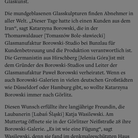
Aktuelle Ausgabe
Glaskunst.
Abonnenten-Login
Die mundgeblasenen Glasskulpturen finden Abnehmer in
Abonnent werden
Abo Prämien
aller Welt. „Dieser Tage hatte ich einen Kunden aus dem
Archiv
Iran“, sagt Katarzyna Borowski, die in der
Mediadaten
Thomaswaldauer [Tomaszów Bole-sławiecki]
Glasmanufaktur Borowski-Studio bei Bunzlau für
Kontakt
Kundenbetreuung und die Produktion verantwortlich ist.
Impressum
Die Germanistin aus Hirschberg [Jelenia Góra]ist mit
Datenschutz
dem Gründer des Borowski-Studios und Leiter der
Glasmanufaktur Paweł Borowski verheiratet. Wenn es
auch Borowski-Galerien in vielen deutschen Großstädten
wie Düsseldorf oder Hamburg gibt, so wollte Katarzyna
Borowski immer nach Görlitz.
Diesen Wunsch erfüllte ihre langjährige Freundin, die
Laubanerin [Lubań Śląski] Katja Wasilewski. Am
Muttertag öffnete sie in der Görlitzer Neißstraße 28 ihre
Borowski-Galerie. „Es ist wie eine Fügung“, sagt
Wasilewski, denn sie fand im denkmalgeschützten Haus