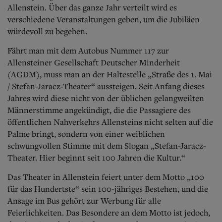
Aktuelle Ausgabe
Allenstein. Über das ganze Jahr verteilt wird es
Abonnenten-Login
verschiedene Veranstaltungen geben, um die Jubiläen
Abonnent werden
würdevoll zu begehen.
Abo Prämien
Archiv
Fährt man mit dem Autobus Nummer 117 zur
Mediadaten
Allensteiner Gesellschaft Deutscher Minderheit
Kontakt
(AGDM), muss man an der Haltestelle „Straße des 1. Mai
Impressum
/ Stefan-Jaracz-Theater“ aussteigen. Seit Anfang dieses
Datenschutz
Jahres wird diese nicht von der üblichen gelangweilten
Männerstimme angekündigt, die die Passagiere des
öffentlichen Nahverkehrs Allensteins nicht selten auf die
Palme bringt, sondern von einer weiblichen
schwungvollen Stimme mit dem Slogan „Stefan-Jaracz-
Theater. Hier beginnt seit 100 Jahren die Kultur.“
Das Theater in Allenstein feiert unter dem Motto „100
für das Hundertste“ sein 100-jähriges Bestehen, und die
Ansage im Bus gehört zur Werbung für alle
Feierlichkeiten. Das Besondere an dem Motto ist jedoch,