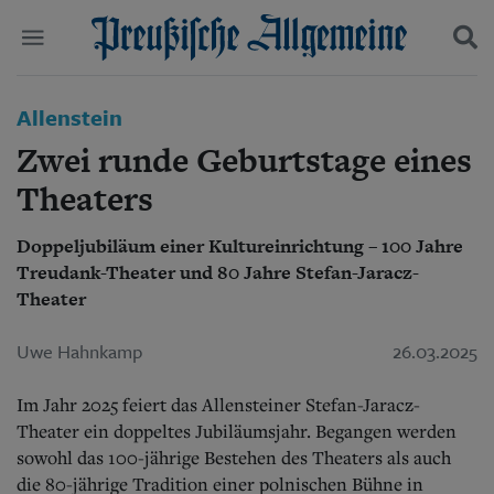
Politik
Allenstein
Suchen und finden
Kultur
Zwei runde Geburtstage eines
Wirtschaft
Panorama
Theaters
Gesellschaft
Leben
Doppeljubiläum einer Kultureinrichtung – 100 Jahre
Geschichte
Treudank-Theater und 80 Jahre Stefan-Jaracz-
Ostpreußen
Theater
Pommern
Berlin-Brandenburg
Uwe Hahnkamp
26.03.2025
Schlesien
Danzig und Westpreußen
Bücher
Im Jahr 2025 feiert das Allensteiner Stefan-Jaracz-
Theater ein doppeltes Jubiläumsjahr. Begangen werden
Start
sowohl das 100-jährige Bestehen des Theaters als auch
Wer wir sind
die 80-jährige Tradition einer polnischen Bühne in