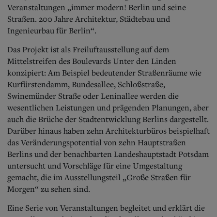
Aktuelle Ausgabe
Veranstaltungen „immer modern! Berlin und seine
Abonnenten-Login
Straßen. 200 Jahre Architektur, Städtebau und
Abonnent werden
Ingenieurbau für Berlin“.
Abo Prämien
Archiv
Das Projekt ist als Freiluftausstellung auf dem
Mediadaten
Mittelstreifen des Boulevards Unter den Linden
Kontakt
konzipiert: Am Beispiel bedeutender Straßenräume wie
Impressum
Kurfürstendamm, Bundesallee, Schloßstraße,
Datenschutz
Swinemünder Straße oder Leninallee werden die
wesentlichen Leistungen und prägenden Planungen, aber
auch die Brüche der Stadtentwicklung Berlins dargestellt.
Darüber hinaus haben zehn Architekturbüros beispielhaft
das Veränderungspotential von zehn Hauptstraßen
Berlins und der benachbarten Landeshauptstadt Potsdam
untersucht und Vorschläge für eine Umgestaltung
gemacht, die im Ausstellungsteil „Große Straßen für
Morgen“ zu sehen sind.
Eine Serie von Veranstaltungen begleitet und erklärt die