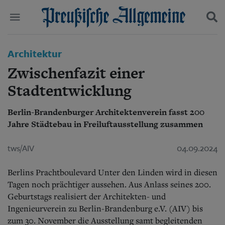
Politik
Architektur
Suchen und finden
Kultur
Zwischenfazit einer
Wirtschaft
Panorama
Stadtentwicklung
Gesellschaft
Leben
Berlin-Brandenburger Architektenverein fasst 200
Geschichte
Jahre Städtebau in Freiluftausstellung zusammen
Ostpreußen
Pommern
tws/AIV
04.09.2024
Berlin-Brandenburg
Schlesien
Berlins Prachtboulevard Unter den Linden wird in diesen
Danzig und Westpreußen
Bücher
Tagen noch prächtiger aussehen. Aus Anlass seines 200.
Geburtstags realisiert der Architekten- und
Start
Ingenieurverein zu Berlin-Brandenburg e.V. (AIV) bis
Wer wir sind
zum 30. November die Ausstellung samt begleitenden