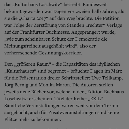
Aktuelle Ausgabe
das „Kulturhaus Loschwitz“ betreibt. Bundesweit
Abonnenten-Login
bekannt geworden war Dagen vor zweieinhalb Jahren, als
Abonnent werden
sie die „Charta 2017“ auf den Weg brachte. Die Petition
Abo Prämien
war Folge der Zerstörung von Ständen „rechter“ Verlage
Archiv
Mediadaten
auf der Frankfurter Buchmesse. Angeprangert wurde,
„wie zum scheinbaren Schutz der Demokratie die
Kontakt
Meinungsfreiheit ausgehöhlt wird“, also der
Impressum
vorherrschende Gesinnungskorridor.
Datenschutz
Den „größeren Raum“ – die Kapazitäten des idyllischen
„Kulturhauses“ sind begrenzt – bräuchte Dagen im März
für die Präsentation dreier Schriftsteller: Uwe Tellkamp,
Jörg Bernig und Monika Maron. Die Autoren stellen
jeweils neue Bücher vor, welche in der „Edition Buchhaus
Loschwitz“ erscheinen. Titel der Reihe: „EXIL“.
Sämtliche Veranstaltungen waren weit vor dem Termin
ausgebucht, auch für Zusatzveranstaltungen sind keine
Plätze mehr zu bekommen.