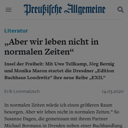
Politik
Literatur
Suchen und finden
Kultur
„Aber wir leben nicht in
Wirtschaft
Panorama
normalen Zeiten“
Gesellschaft
Leben
Insel der Freiheit: Mit Uwe Tellkamp, Jörg Bernig
Geschichte
und Monika Maron startet die Dresdner „Edition
Ostpreußen
Buchhaus Loschwitz“ ihre neue Reihe „EXIL“
Pommern
Berlin-Brandenburg
Erik Lommatzsch
14.03.2020
Schlesien
Danzig und Westpreußen
Bücher
In normalen Zeiten würde ich einen größeren Raum
besorgen. Aber wir leben nicht in normalen Zeiten.“ So
Start
Susanne Dagen, die gemeinsam mit ihrem Partner
Wer wir sind
Michael Bormann in Dresden neben einer Buchhandlung