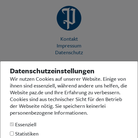
Kontakt
Impressum
Datenschutz
Datenschutzeinstellungen
Die Preußische Allgemeine Zeitung (PAZ) ist eine einzigartige Stimme
Wir nutzen Cookies auf unserer Website. Einige von
in der deutschen Medienlandschaft. Woche für Woche berichtet sie
ihnen sind essenziell, während andere uns helfen, die
über das aktuelle Zeitgeschehen in Politik, Kultur und Wirtschaft und
bezieht zu den grundlegenden Entwicklungen unserer Gesellschaft
Website paz.de und Ihre Erfahrung zu verbessern.
Stellung. In ihrer Arbeit fühlt sich die Redaktion dem traditionellen
Cookies sind aus technischer Sicht für den Betrieb
preußischen Wertekanon verpflichtet: Das alte Preußen stand und
der Webseite nötig. Sie speichern keinerlei
steht für religiöse und weltanschauliche Toleranz, für Heimatliebe
personenbezogene Informationen.
und Weltoffenheit, für Rechtstaatlichkeit und intellektuelle
Redlichkeit sowie nicht zuletzt für ein von der Vernunft geleitetes
Essenziell
Handeln in allen Bereichen der Gesellschaft. In diesem Sinne pflegt
die PAZ eine offene Debattenkultur, die gleichermaßen den eigenen
Statistiken