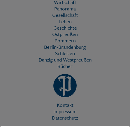
Wirtschaft
Panorama
Gesellschaft
Leben
Geschichte
Ostpreußen
Pommern
Berlin-Brandenburg
Schlesien
Danzig und Westpreußen
Bücher
Kontakt
Impressum
Datenschutz