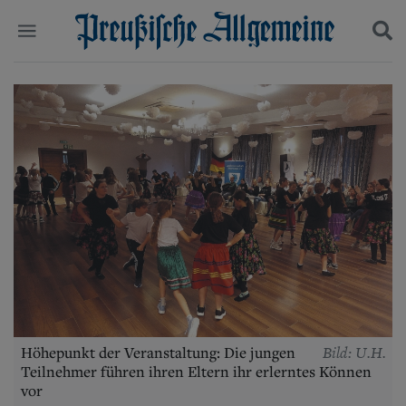
Politik
Suchen und finden
Kultur
Wirtschaft
Panorama
Gesellschaft
Leben
Geschichte
Ostpreußen
Pommern
Berlin-Brandenburg
Schlesien
Danzig und Westpreußen
Bücher
Bild: U.H.
Höhepunkt der Veranstaltung: Die jungen
Start
Teilnehmer führen ihren Eltern ihr erlerntes Können
Wer wir sind
vor