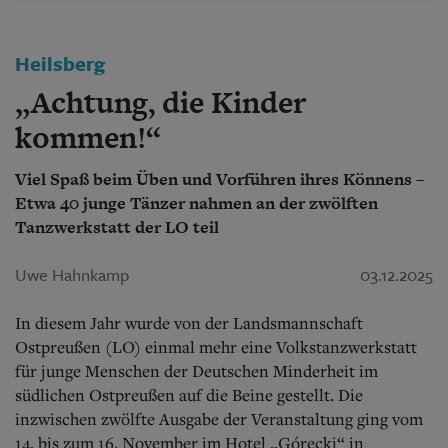
Aktuelle Ausgabe
Abonnenten-Login
Abonnent werden
Heilsberg
Abo Prämien
Archiv
„Achtung, die Kinder
Mediadaten
kommen!“
Kontakt
Impressum
Viel Spaß beim Üben und Vorführen ihres Könnens –
Datenschutz
Etwa 40 junge Tänzer nahmen an der zwölften
Tanzwerkstatt der LO teil
Uwe Hahnkamp
03.12.2025
In diesem Jahr wurde von der Landsmannschaft
Ostpreußen (LO) einmal mehr eine Volkstanzwerkstatt
für junge Menschen der Deutschen Minderheit im
südlichen Ostpreußen auf die Beine gestellt. Die
inzwischen zwölfte Ausgabe der Veranstaltung ging vom
14. bis zum 16. November im Hotel „Górecki“ in