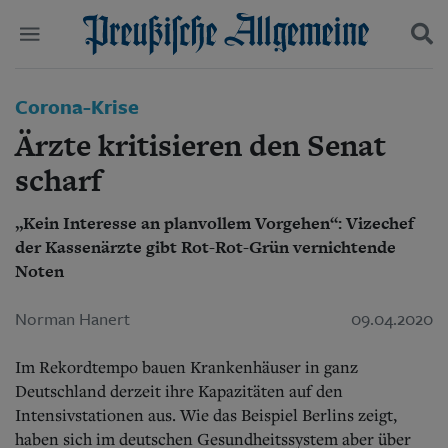
Politik
Corona-Krise
Suchen und finden
Kultur
Ärzte kritisieren den Senat
Wirtschaft
Panorama
scharf
Gesellschaft
Leben
„Kein Interesse an planvollem Vorgehen“: Vizechef
Geschichte
der Kassenärzte gibt Rot-Rot-Grün vernichtende
Ostpreußen
Noten
Pommern
Berlin-Brandenburg
Norman Hanert
09.04.2020
Schlesien
Danzig und Westpreußen
Bücher
Im Rekordtempo bauen Krankenhäuser in ganz
Deutschland derzeit ihre Kapazitäten auf den
Start
Intensivstationen aus. Wie das Beispiel Berlins zeigt,
Wer wir sind
haben sich im deutschen Gesundheitssystem aber über