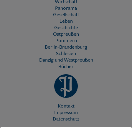
Wirtschaft
Panorama
Gesellschaft
Leben
Geschichte
Ostpreußen
Pommern
Berlin-Brandenburg
Schlesien
Danzig und Westpreußen
Bücher
Kontakt
Impressum
Datenschutz