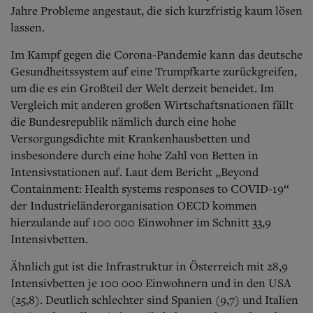
Aktuelle Ausgabe
Jahre Probleme angestaut, die sich kurzfristig kaum lösen
Abonnenten-Login
lassen.
Abonnent werden
Abo Prämien
Im Kampf gegen die Corona-Pandemie kann das deutsche
Archiv
Gesundheitssystem auf eine Trumpfkarte zurückgreifen,
Mediadaten
um die es ein Großteil der Welt derzeit beneidet. Im
Kontakt
Vergleich mit anderen großen Wirtschaftsnationen fällt
Impressum
die Bundesrepublik nämlich durch eine hohe
Datenschutz
Versorgungsdichte mit Krankenhausbetten und
insbesondere durch eine hohe Zahl von Betten in
Intensivstationen auf. Laut dem Bericht „Beyond
Containment: Health systems responses to COVID-19“
der Industrieländerorganisation OECD kommen
hierzulande auf 100 000 Einwohner im Schnitt 33,9
Intensivbetten.
Ähnlich gut ist die Infrastruktur in Österreich mit 28,9
Intensivbetten je 100 000 Einwohnern und in den USA
(25,8). Deutlich schlechter sind Spanien (9,7) und Italien