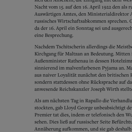
Nacht vom 15. auf den 16. April 1922 den als 
Auswärtigen Amtes, den Ministerialdirektor A
russisches Wirtschaftsabkommen sprechen. Ga
da der 16. April ein Sonntag sei und ausgerec
eine Besprechung.
Nachdem Tschitscherin allerdings die Meistbe
Kirchgang für Maltzan an Bedeutung. Mitten i
Außenminister Rathenau in dessen Hotelzimme
sinnierend im malvenfarbenen Pyjama an. Ma
aus naiver Loyalität zunächst den britische
sondern stattdessen ohne Rücksprache auf da
anwesende Reichskanzler Joseph Wirth stellte
Als am nächsten Tag in Rapallo die Verhand
stockten, gab Lloyd George unbeabsichtigt de
Premier tat dies, indem er telefonisch den W
sehen. Dies ließ auf russischer Seite Befürch
Annäherung aufkommen, und sie gab deshalb