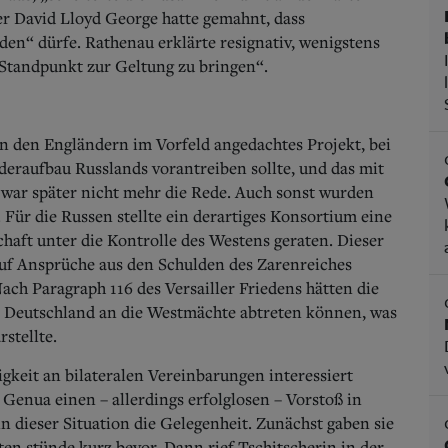
er David Lloyd George hatte gemahnt, dass
den“ dürfe. Rathenau erklärte resignativ, wenigstens
Standpunkt zur Geltung zu bringen“.
n den Engländern im Vorfeld angedachtes Projekt, bei
eraufbau Russlands vorantreiben sollte, und das mit
g war später nicht mehr die Rede. Auch sonst wurden
Für die Russen stellte ein derartiges Konsortium eine
haft unter die Kontrolle des Westens geraten. Dieser
auf Ansprüche aus den Schulden des Zarenreiches
ach Paragraph 116 des Versailler Friedens hätten die
 Deutschland an die Westmächte abtreten können, was
stellte.
keit an bilateralen Vereinbarungen interessiert
Genua einen – allerdings erfolglosen – Vorstoß in
 dieser Situation die Gelegenheit. Zunächst gaben sie
en stünde kurz bevor. Dann rief Tschitscherin in der