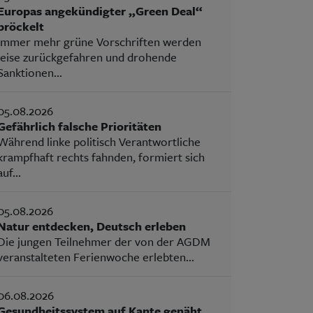
Europas angekündigter „Green Deal“
bröckelt
Immer mehr grüne Vorschriften werden
leise zurückgefahren und drohende
Sanktionen...
05.08.2026
Gefährlich falsche Prioritäten
Während linke politisch Verantwortliche
krampfhaft rechts fahnden, formiert sich
auf...
05.08.2026
Natur entdecken, Deutsch erleben
Die jungen Teilnehmer der von der AGDM
veranstalteten Ferienwoche erlebten...
06.08.2026
Gesundheitssystem auf Kante genäht