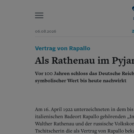
P
06.08.2026
Z
Start
Vertrag von Rapallo
Suchen und finden
Wer wir sind
Als Rathenau im Pyja
Aktuelle Ausgabe
Abonnenten-Login
Vor 100 Jahren schloss das Deutsche Rei
Abonnent werden
Abo Prämien
symbolischer Wert bis heute nachwirkt
Archiv
Mediadaten
Am 16. April 1922 unterzeichneten in dem bi
italienischen Badeort Rapallo gehörenden „Im
Walther Rathenau und der russische Volksko
Tschitscherin die als Vertrag von Rapallo 