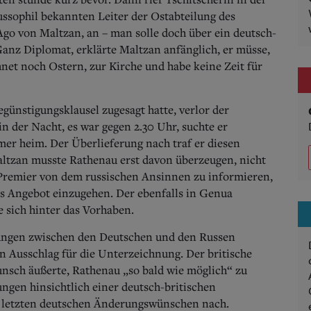
russophil bekannten Leiter der Ostabteilung des
go von Maltzan, an – man solle doch über ein deutsch-
nz Diplomat, erklärte Maltzan anfänglich, er müsse,
hnet noch Ostern, zur Kirche und habe keine Zeit für
günstigungsklausel zugesagt hatte, verlor der
n der Nacht, es war gegen 2.30 Uhr, suchte er
r heim. Der Überlieferung nach traf er diesen
ltzan musste Rathenau erst davon überzeugen, nicht
n Premier von dem russischen Ansinnen zu informieren,
s Angebot einzugehen. Der ebenfalls in Genua
 sich hinter das Vorhaben.
lungen zwischen den Deutschen und den Russen
n Ausschlag für die Unterzeichnung. Der britische
unsch äußerte, Rathenau „so bald wie möglich“ zu
tungen hinsichtlich einer deutsch-britischen
 letzten deutschen Änderungswünschen nach.