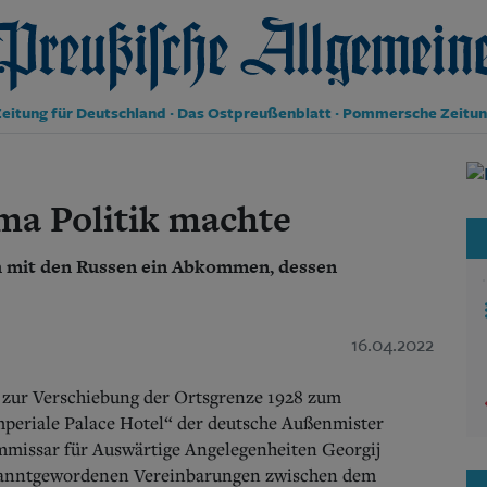
reußische Allgemeine Zeitung
eitung für Deutschland · Das Ostpreußenblatt · Pommersche Zeitu
Politik
Kultur
ma Politik machte
Wirtschaft
Panorama
ch mit den Russen ein Abkommen, dessen
Gesellschaft
Leben
Geschichte
Ostpreußen
16.04.2022
Pommern
Berlin-Brandenburg
s zur Verschiebung der Ortsgrenze 1928 zum
Schlesien
­periale Palace Hotel“ der deutsche Außenmister
Danzig und Westpreußen
mmissar für Auswärtige Angelegenheiten Georgij
Bücher
bekanntgewordenen Vereinbarungen zwischen dem