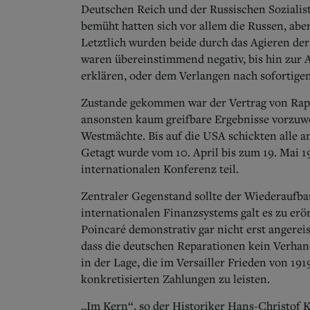
Deutschen Reich und der Russischen Soziali
bemüht hatten sich vor allem die Russen, ab
Letztlich wurden beide durch das Agieren de
waren übereinstimmend negativ, bis hin zur 
erklären, oder dem Verlangen nach sofortig
Zustande gekommen war der Vertrag von Rap
ansonsten kaum greifbare Ergebnisse vorzuwe
Westmächte. Bis auf die USA schickten alle am
Getagt wurde vom 10. April bis zum 19. Mai 1
internationalen Konferenz teil.
Zentraler Gegenstand sollte der Wiederaufba
internationalen Finanzsystems galt es zu er
Poincaré demonstrativ gar nicht erst angereis
dass die deutschen Reparationen kein Verhan
in der Lage, die im Versailler Frieden von 1
konkretisierten Zahlungen zu leisten.
„Im Kern“, so der Historiker Hans-Christof 