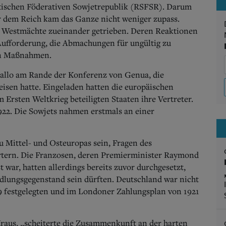
stischen Föderativen Sowjetrepublik (RSFSR). Darum
er dem Reich kam das Ganze nicht weniger zupass.
r Westmächte zueinander getrieben. Deren Reaktionen
Aufforderung, die Abmachungen für ungültig zu
en Maßnahmen.
allo am Rande der Konferenz von Genua, die
isen hatte. Eingeladen hatten die europäischen
 Ersten Weltkrieg beteiligten Staaten ihre Vertreter.
922. Die Sowjets nahmen erstmals an einer
u Mittel- und Osteuropas sein, Fragen des
örtern. Die Franzosen, deren Premierminister Raymond
t war, hatten allerdings bereits zuvor durchgesetzt,
dlungsgegenstand sein dürften. Deutschland war nicht
919 festgelegten und im Londoner Zahlungsplan von 1921
Kraus, „scheiterte die Zusammenkunft an der harten