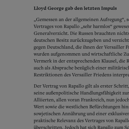
Lloyd George gab den letzten Impuls
„Gemessen an der allgemeinen Aufregung“, so 
Vertrages von Rapallo „sehr harmlos“ gewesen
Generalverzicht. Die Russen brauchten nicht
deutschen Besitz zurückzugeben und verzich
gegen Deutschland, die ihnen der Versailler 
wurden aufgenommen und wirtschaftliche Zus
Vermerk in der entsprechenden Klausel, die 
auch als Absprache bezüglich einer militär
Restriktionen des Versailler Friedens interpre
Der Vertrag von Rapallo gilt als erster Schr
seine außenpolitische Handlungsfähigkeit zu
Alliierten, allen voran Frankreich, nun jedo
Wert sowie die westlichen Befürchtungen hins
sowjetischen Annährung und einer exklusive
praktische Relevanz des Vertrages von Rapal
überschritten. Jedoch hat sich Rapallo zum S