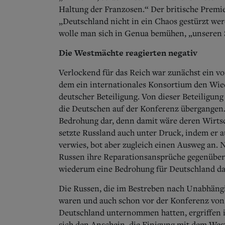
Haltung der Franzosen.“ Der britische Premi
„Deutschland nicht in ein Chaos gestürzt wer
wolle man sich in Genua bemühen, „unseren 
Die Westmächte reagierten negativ
Verlockend für das Reich war zunächst ein vo
dem ein internationales Konsortium den Wied
deutscher Beteiligung. Von dieser Beteiligun
die Deutschen auf der Konferenz übergangen. 
Bedrohung dar, denn damit wäre deren Wirtsc
setzte Russland auch unter Druck, indem er 
verwies, bot aber zugleich einen Ausweg an. N
Russen ihre Reparationsansprüche gegenüber
wiederum eine Bedrohung für Deutschland dar
Die Russen, die im Bestreben nach Unabhängig
waren und auch schon vor der Konferenz von 
Deutschland unternommen hatten, ergriffen in
sich den Anschein, die Einigung mit dem West