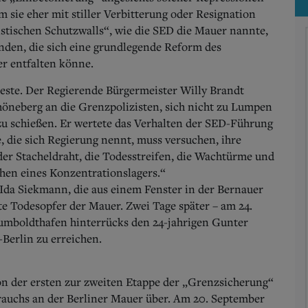
 sie eher mit stiller Verbitterung oder Resignation
stischen Schutzwalls“, wie die SED die Mauer nannte,
enden, die sich eine grundlegende Reform des
er entfalten könne.
teste. Der Regierende Bürgermeister Willy Brandt
höneberg an die Grenzpolizisten, sich nicht zu Lumpen
zu schießen. Er wertete das Verhalten der SED-Führung
, die sich Regierung nennt, muss versuchen, ihre
der Stacheldraht, die Todesstreifen, die Wachtürme und
chen eines Konzentrationslagers.“
da Siekmann, die aus einem Fenster in der Bernauer
rste Todesopfer der Mauer. Zwei Tage später – am 24.
mboldthafen hinterrücks den 24-jahrigen Gunter
Berlin zu erreichen.
on der ersten zur zweiten Etappe der „Grenzsicherung“
rauchs an der Berliner Mauer über. Am 20. September