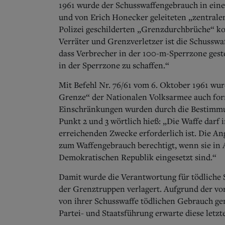
1961 wurde der Schusswaffengebrauch in eine
und von Erich Honecker geleiteten „zentralen
Polizei geschilderten „Grenzdurchbrüche“ kon
Verräter und Grenzverletzer ist die Schussw
dass Verbrecher in der 100-m-Sperrzone gest
in der Sperrzone zu schaffen.“
Mit Befehl Nr. 76/61 vom 6. Oktober 1961 w
Grenze“ der Nationalen Volksarmee auch form
Einschränkungen wurden durch die Bestimmung
Punkt 2 und 3 wörtlich hieß: „Die Waffe darf 
erreichenden Zwecke erforderlich ist. Die An
zum Waffengebrauch berechtigt, wenn sie in
Demokratischen Republik eingesetzt sind.“
Damit wurde die Verantwortung für tödliche 
der Grenztruppen verlagert. Aufgrund der v
von ihrer Schusswaffe tödlichen Gebrauch ge
Partei- und Staatsführung erwarte diese letz