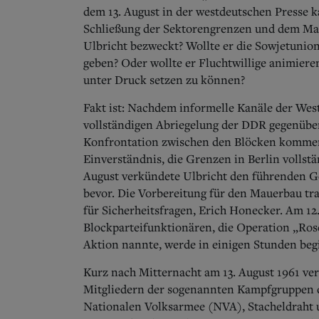
dem 13. August in der westdeutschen Presse
Schließung der Sektorengrenzen und dem Ma
Ulbricht bezweckt? Wollte er die Sowjetunio
geben? Oder wollte er Fluchtwillige animiere
unter Druck setzen zu können?
Fakt ist: Nachdem informelle Kanäle der Westm
vollständigen Abriegelung der DDR gegenüber
Konfrontation zwischen den Blöcken kommen,
Einverständnis, die Grenzen in Berlin vollstä
August verkündete Ulbricht den führenden Ge
bevor. Die Vorbereitung für den Mauerbau tr
für Sicherheitsfragen, Erich Honecker. Am 12
Blockparteifunktionären, die Operation „Rose
Aktion nannte, werde in einigen Stunden beg
Kurz nach Mitternacht am 13. August 1961 ve
Mitgliedern der sogenannten Kampfgruppen de
Nationalen Volksarmee (NVA), Stacheldraht 