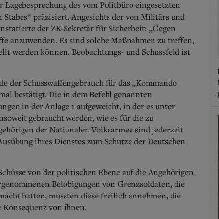
r Lagebesprechung des vom Politbüro eingesetzten
 Stabes“ präzisiert. Angesichts der von Militärs und
statierte der ZK-Sekretär für Sicherheit: „Gegen
affe anzuwenden. Es sind solche Maßnahmen zu treffen,
ellt werden können. Beobachtungs- und Schussfeld ist
urde der Schusswaffengebrauch für das „Kommando
al bestätigt. Die in dem Befehl genannten
en in der Anlage 1 aufgeweicht, in der es unter
insoweit gebraucht werden, wie es für die zu
gehörigen der Nationalen Volksarmee sind jederzeit
 Ausübung ihres Dienstes zum Schutze der Deutschen
Schüsse von der politischen Ebene auf die Angehörigen
orgenommenen Belobigungen von Grenzsoldaten, die
macht hatten, mussten diese freilich annehmen, die
te Konsequenz von ihnen.