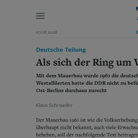
P
07.08.2026
Z
Start
Deutsche Teilung
Suchen und finden
Wer wir sind
Als sich der Ring um 
Aktuelle Ausgabe
Abonnenten-Login
Mit dem Mauerbau wurde 1961 die deutsch
Abonnent werden
Abo Prämien
Westalliierten hatte die DDR nicht zu bef
Archiv
Ost-Berlins durchaus zurecht
Mediadaten
Klaus Schroeder
Der Mauerbau 1961 ist wie die Volkserhebung
überhaupt nicht bekannt, auch viele Erwachse
beheben, soll der nachfolgende Text beitragen