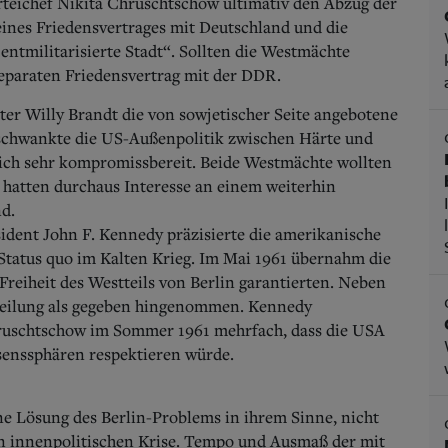
arteichef Nikita Chruschtschow ultimativ den Abzug der
 eines Friedensvertrages mit Deutschland und die
ntmilitarisierte Stadt“. Sollten die Westmächte
separaten Friedensvertrag mit der DDR.
er Willy Brandt die von sowjetischer Seite angebotene
, schwankte die US-Außenpolitik zwischen Härte und
 sich sehr kompromissbereit. Beide Westmächte wollten
 hatten durchaus Interesse an einem weiterhin
d.
dent John F. Kennedy präzisierte die amerikanische
 Status quo im Kalten Krieg. Im Mai 1961 übernahm die
Freiheit des Westteils von Berlin garantierten. Neben
 Teilung als gegeben hingenommen. Kennedy
Chruschtschow im Sommer 1961 mehrfach, dass die USA
senssphären respektieren würde.
e Lösung des Berlin-Problems in ihrem Sinne, nicht
en innenpolitischen Krise. Tempo und Ausmaß der mit