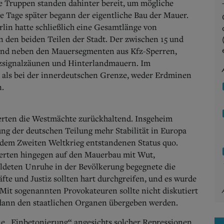
e Truppen standen dahinter bereit, um mögliche
ge Tage später begann der eigentliche Bau der Mauer.
lin hatte schließlich eine Gesamtlänge von
n den beiden Teilen der Stadt. Der zwischen 15 und
tand neben den Mauersegmenten aus Kfz-Sperren,
signalzäunen und Hinterlandmauern. Im
s als bei der innerdeutschen Grenze, weder Erdminen
n.
ierten die Westmächte zurückhaltend. Insgeheim
ng der deutschen Teilung mehr Stabilität in Europa
dem Zweiten Weltkrieg entstandenen Status quo.
ierten hingegen auf den Mauerbau mit Wut,
eldeten Unruhe in der Bevölkerung begegnete die
äfte und Justiz sollten hart durchgreifen, und es wurde
 Mit sogenannten Provokateuren sollte nicht diskutiert
 dann den staatlichen Organen übergeben werden.
die „Einbetonierung“ angesichts solcher Repressionen