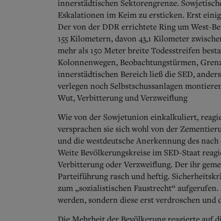
innerstädtischen Sektorengrenze. Sowjetisch
Eskalationen im Keim zu ersticken. Erst eini
Der von der DDR errichtete Ring um West-Ber
155 Kilometern, davon 43,1 Kilometer zwische
mehr als 150 Meter breite Todesstreifen bes
Kolonnenwegen, Beobachtungstürmen, Grenz
innerstädtischen Bereich ließ die SED, ander
verlegen noch Selbstschussanlagen montiere
Wut, Verbitterung und Verzweiflung
Wie von der Sowjetunion einkalkuliert, reag
versprachen sie sich wohl von der Zementieru
und die westdeutsche Anerkennung des nach 
Weite Bevölkerungskreise im SED-Staat reag
Verbitterung oder Verzweiflung. Der ihr gem
Parteiführung rasch und heftig. Sicherheitskr
zum „sozialistischen Faustrecht“ aufgerufen.
werden, sondern diese erst verdroschen und
Die Mehrheit der Bevölkerung reagierte auf 