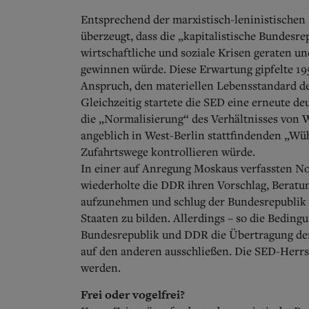
Entsprechend der marxistisch-leninistischen
überzeugt, dass die „kapitalistische Bundes
wirtschaftliche und soziale Krisen geraten un
gewinnen würde. Diese Erwartung gipfelte 195
Anspruch, den materiellen Lebensstandard de
Gleichzeitig startete die SED eine erneute de
die „Normalisierung“ des Verhältnisses von W
angeblich in West-Berlin stattfindenden „Wüh
Zufahrtswege kontrollieren würde.
In einer auf Anregung Moskaus verfassten N
wiederholte die DDR ihren Vorschlag, Beratu
aufzunehmen und schlug der Bundesrepublik 
Staaten zu bilden. Allerdings – so die Bedin
Bundesrepublik und DDR die Übertragung der 
auf den anderen ausschließen. Die SED-Herrsc
werden.
Frei oder vogelfrei?