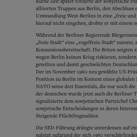
Kurze Zeit später forderte der sowjetische P
alliierten Truppen aus Berlin, den Abschluss
Umwandlung West-Berlins in eine „freie und e
hierauf nicht eingehen, drohte er mit einem 
Während der Berliner Regierende Bürgermeist
„freie Stadt“ eine „vogelfreie Stadt“ nannte
Konzessionsbereitschaft. Die Briten zeigten
wegen Berlin keinen Krieg riskieren, sondern
geteilten und damit geschwächten Deutschlan
Der im November 1960 neu gewählte US-Präsi
Position zu Berlin im Kontext eines globalen
NATO seine drei Essentials, die nur noch die 
der deutschen wurde jetzt auch die Berliner
signalisierte dem sowjetischen Parteichef 
sowjetische Entscheidungen in deren Interes
Steigende Flüchtlingszahlen
Die SED-Führung drängte unterdessen auf ein
zuletzt aufgrund der sich 1960 verschärfend