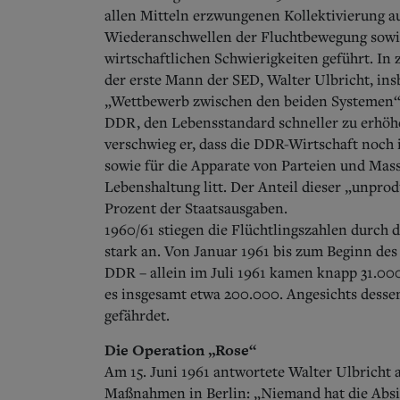
allen Mitteln erzwungenen Kollektivierung a
Wiederanschwellen der Fluchtbewegung sowi
wirtschaftlichen Schwierigkeiten geführt. I
der erste Mann der SED, Walter Ulbricht, ins
„Wettbewerb zwischen den beiden Systemen“.
DDR, den Lebensstandard schneller zu erhöhen,
verschwieg er, dass die DDR-Wirtschaft noch
sowie für die Apparate von Parteien und Mas
Lebenshaltung litt. Der Anteil dieser „unpro
Prozent der Staatsausgaben.
1960/61 stiegen die Flüchtlingszahlen durch d
stark an. Von Januar 1961 bis zum Beginn de
DDR – allein im Juli 1961 kamen knapp 31.000
es insgesamt etwa 200.000. Angesichts desse
gefährdet.
Die Operation „Rose“
Am 15. Juni 1961 antwortete Walter Ulbricht a
Maßnahmen in Berlin: „Niemand hat die Absic