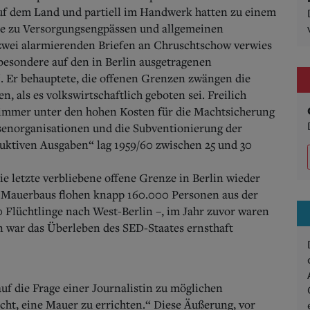
uf dem Land und partiell im Handwerk hatten zu einem
e zu Versorgungsengpässen und allgemeinen
n zwei alarmierenden Briefen an Chruschtschow verwies
besondere auf den in Berlin ausgetragenen
 Er behauptete, die offenen Grenzen zwängen die
 als es volkswirtschaftlich geboten sei. Freilich
 immer unter den hohen Kosten für die Machtsicherung
senorganisationen und die Subventionierung der
duktiven Ausgaben“ lag 1959/60 zwischen 25 und 30
ie letzte verbliebene offene Grenze in Berlin wieder
s Mauerbaus flohen knapp 160.000 Personen aus der
 Flüchtlinge nach West-Berlin –, im Jahr zuvor waren
n war das Überleben des SED-Staates ernsthaft
uf die Frage einer Journalistin zu möglichen
ht, eine Mauer zu errichten.“ Diese Äußerung, vor