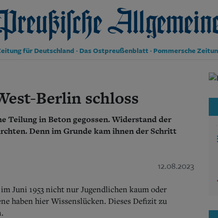
reußische Allgemeine Zeitung
eitung für Deutschland · Das Ostpreußenblatt · Pommersche Zeitu
Politik
Kultur
West-Berlin schloss
Wirtschaft
Panorama
e Teilung in Beton gegossen. Widerstand der
Gesellschaft
Leben
ürchten. Denn im Grunde kam ihnen der Schritt
Geschichte
Ostpreußen
Pommern
12.08.2023
Berlin-Brandenburg
Schlesien
 im Juni 1953 nicht nur Jugendlichen kaum oder
Danzig und Westpreußen
ne haben hier Wissenslücken. Dieses Defizit zu
Bücher
.