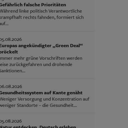
Gefährlich falsche Prioritäten
Während linke politisch Verantwortliche
krampfhaft rechts fahnden, formiert sich
auf...
05.08.2026
Europas angekündigter „Green Deal“
bröckelt
Immer mehr grüne Vorschriften werden
leise zurückgefahren und drohende
Sanktionen...
06.08.2026
Gesundheitssystem auf Kante genäht
Weniger Versorgung und Konzentration auf
weniger Standorte – die Gesundheit...
05.08.2026
Natur entdecken, Deutsch erleben