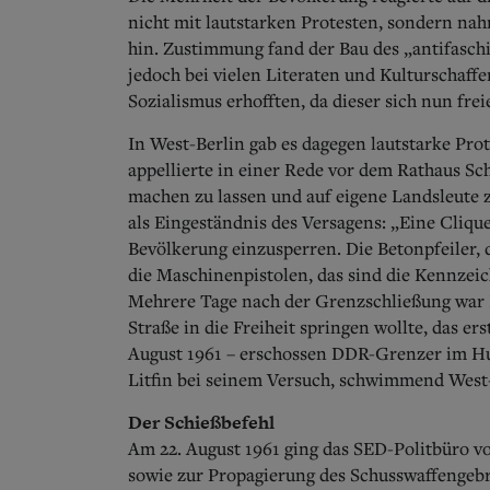
nicht mit lautstarken Protesten, sondern nahm
hin. Zustimmung fand der Bau des „antifaschi
jedoch bei vielen Literaten und Kulturschaff
Sozialismus erhofften, da dieser sich nun frei
In West-Berlin gab es dagegen lautstarke Pro
appellierte in einer Rede vor dem Rathaus Sc
machen zu lassen und auf eigene Landsleute 
als Eingeständnis des Versagens: „Eine Clique
Bevölkerung einzusperren. Die Betonpfeiler, 
die Maschinenpistolen, das sind die Kennzei
Mehrere Tage nach der Grenzschließung war I
Straße in die Freiheit springen wollte, das e
August 1961 – erschossen DDR-Grenzer im Hu
Litfin bei seinem Versuch, schwimmend West-
Der Schießbefehl
Am 22. August 1961 ging das SED-Politbüro v
sowie zur Propagierung des Schusswaffengeb