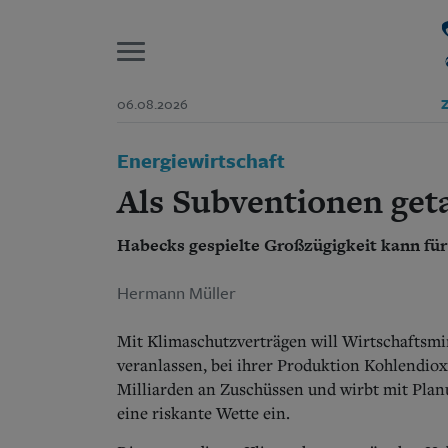
P
06.08.2026
Z
Start
Energiewirtschaft
Suchen und finden
Wer wir sind
Als Subventionen get
Aktuelle Ausgabe
Abonnenten-Login
Habecks gespielte Großzügigkeit kann fü
Abonnent werden
Abo Prämien
Archiv
Hermann Müller
Mediadaten
Mit Klimaschutzverträgen will Wirtschafts
veranlassen, bei ihrer Produktion Kohlendio
Milliarden an Zuschüssen und wirbt mit Plan
eine riskante Wette ein.