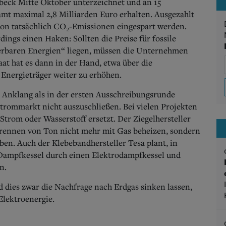
abeck Mitte Oktober unterzeichnet und an 15
t maximal 2,8 Milliarden Euro erhalten. Ausgezahlt
tion tatsächlich CO₂-Emissionen eingespart werden.
ings einen Haken: Sollten die Preise für fossile
uerbaren Energien“ liegen, müssen die Unternehmen
aat hat es dann in der Hand, etwa über die
 Energieträger weiter zu erhöhen.
r Anklang als in der ersten Ausschreibungsrunde
trommarkt nicht auszuschließen. Bei vielen Projekten
Strom oder Wasserstoff ersetzt. Der Ziegelhersteller
Brennen von Ton nicht mehr mit Gas beheizen, sondern
ben. Auch der Klebebandhersteller Tesa plant, in
ampfkessel durch einen Elektrodampfkessel und
n.
d dies zwar die Nachfrage nach Erdgas sinken lassen,
 Elektroenergie.