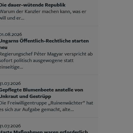
Die dauer-wütende Republik
Warum der Kanzler machen kann, was er
will und er...
01.08.2026
Ungarns Öffentlich-Rechtliche starten
neu
Regierungschef Péter Magyar verspricht ab
sofort politisch ausgewogene statt
einseitige...
31.07.2026
Gepflegte Blumenbeete anstelle von
Unkraut und Gestrüpp
Die Freiwilligentruppe „Ruinenwächter“ hat
es sich zur Aufgabe gemacht, alte...
31.07.2026
Harte Maßnahmen waren erforderlich