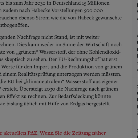
eits bis zum Jahr 2030 in Deutschland 15 Millionen
en zudem nach Habecks Vorstellungen 500.000
brauchen ebenso Strom wie die von Habeck gewünschte
chtbogenöfen.
genden Nachfrage nicht Stand, ist mit weiter
echnen. Dies kann weder im Sinne der Wirtschaft noch
satz von „grünem“ Wasserstoff, der ohne Kohlendioxid-
us skeptisch zu sehen. Der EU-Rechnungshof hat erst
en Werte für den Import und die Produktion von grünem
nd einem Realitätsprüfung unterzogen werden müssten.
ie EU bei „klimaneutralem“ Wasserstoff aus eigener
 erzielt.
Übersteigt 2030 die Nachfrage nach grünem
ren Effekt zu rechnen. Zur Bedarfsdeckung könnte
 bislang üblich mit Hilfe von Erdgas hergestellt
der aktuellen PAZ. Wenn Sie die Zeitung näher