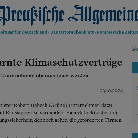
reußische Allgemeine Zeitung
eitung für Deutschland · Das Ostpreußenblatt · Pommersche Zeitu
Politik
Kultur
arnte Klimaschutzverträge
Wirtschaft
Panorama
r Unternehmen überaus teuer werden
Gesellschaft
Leben
Geschichte
23.10.2024
Ostpreußen
Pommern
minister Robert Habeck (Grüne) Unternehmen dazu
Berlin-Brandenburg
xid-Emissionen zu vermeiden. Habeck lockt dabei mit
Schlesien
ungssicherheit, dennoch gehen die geförderten Firmen
Danzig und Westpreußen
Bücher