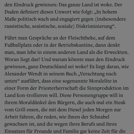
Aktuelle Ausgabe
den Eindruck gewinnen: Das ganze Land ist woke. Der
Abonnenten-Login
Duden definiert dieses Unwort wie folgt: „In hohem
Abonnent werden
Maße politisch wach und engagiert gegen (insbesondere
Abo Prämien
rassistische, sexistische, soziale) Diskriminierung“.
Archiv
Mediadaten
Führt man Gespräche an der Fleischtheke, auf dem
Kontakt
Fußballplatz oder in der Betriebskantine, dann denkt
Impressum
man, man lebe in einem anderen Land als die Erweckten.
Datenschutz
Woran liegt das? Und warum könnte man den Eindruck
gewinnen, ganz Deutschland sei woke? Es liegt daran, wie
Alexander Wendt in seinem Buch „Verachtung nach
unten“ ausführt, dass eine sogenannte Moralelite in
einer Form der Priesterherrschaft die Sinnproduktion im
Land kon-trollieren will.
Diese Personengruppe will in
ihrem Moraldünkel den Bürgern, die auch mal ein Steak
vom Grill essen, die mit dem Diesel jeden Morgen zur
Arbeit fahren, die reden, wie ihnen der Schnabel
gewachsen ist, und die wegen ihres Berufs und ihres
Einsatzes für Freunde und Familie gar keine Zeit für die