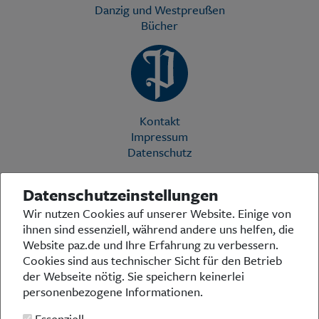
Danzig und Westpreußen
Bücher
Kontakt
Impressum
Datenschutz
Datenschutzeinstellungen
Die Preußische Allgemeine Zeitung (PAZ) ist eine einzigartige Stimme
Wir nutzen Cookies auf unserer Website. Einige von
in der deutschen Medienlandschaft. Woche für Woche berichtet sie
ihnen sind essenziell, während andere uns helfen, die
über das aktuelle Zeitgeschehen in Politik, Kultur und Wirtschaft und
bezieht zu den grundlegenden Entwicklungen unserer Gesellschaft
Website paz.de und Ihre Erfahrung zu verbessern.
Stellung. In ihrer Arbeit fühlt sich die Redaktion dem traditionellen
Cookies sind aus technischer Sicht für den Betrieb
preußischen Wertekanon verpflichtet: Das alte Preußen stand und
der Webseite nötig. Sie speichern keinerlei
steht für religiöse und weltanschauliche Toleranz, für Heimatliebe
personenbezogene Informationen.
und Weltoffenheit, für Rechtstaatlichkeit und intellektuelle
Redlichkeit sowie nicht zuletzt für ein von der Vernunft geleitetes
Essenziell