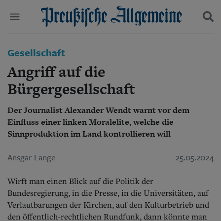
Politik
Gesellschaft
Suchen und finden
Kultur
Angriff auf die
Wirtschaft
Panorama
Bürgergesellschaft
Gesellschaft
Leben
Der Journalist Alexander Wendt warnt vor dem
Geschichte
Einfluss einer linken Moralelite, welche die
Ostpreußen
Sinnproduktion im Land kontrollieren will
Pommern
Berlin-Brandenburg
Ansgar Lange
25.05.2024
Schlesien
Danzig und Westpreußen
Bücher
Wirft man einen Blick auf die Politik der
Bundesregierung, in die Presse, in die Universitäten, auf
Start
Verlautbarungen der Kirchen, auf den Kulturbetrieb und
Wer wir sind
den öffentlich-rechtlichen Rundfunk, dann könnte man