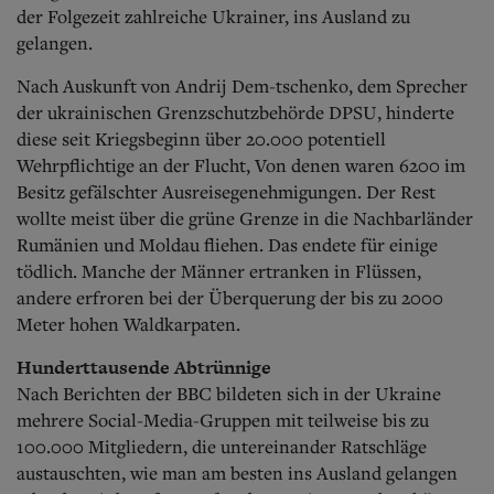
Aktuelle Ausgabe
der Folgezeit zahlreiche Ukrainer, ins Ausland zu
Abonnenten-Login
gelangen.
Abonnent werden
Abo Prämien
Nach Auskunft von Andrij Dem-tschenko, dem Sprecher
Archiv
der ukrainischen Grenzschutzbehörde DPSU, hinderte
Mediadaten
diese seit Kriegsbeginn über 20.000 potentiell
Kontakt
Wehrpflichtige an der Flucht, Von denen waren 6200 im
Impressum
Besitz gefälschter Ausreisegenehmigungen. Der Rest
Datenschutz
wollte meist über die grüne Grenze in die Nachbarländer
Rumänien und Moldau fliehen. Das endete für einige
tödlich. Manche der Männer ertranken in Flüssen,
andere erfroren bei der Überquerung der bis zu 2000
Meter hohen Waldkarpaten.
Hunderttausende Abtrünnige
Nach Berichten der BBC bildeten sich in der Ukraine
mehrere Social-Media-Gruppen mit teilweise bis zu
100.000 Mitgliedern, die untereinander Ratschläge
austauschten, wie man am besten ins Ausland gelangen