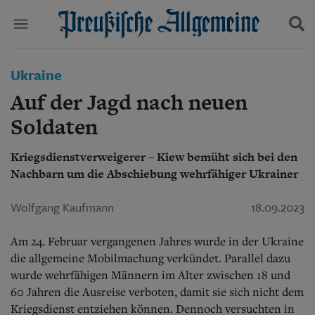
Politik
Ukraine
Suchen und finden
Kultur
Auf der Jagd nach neuen
Wirtschaft
Panorama
Soldaten
Gesellschaft
Leben
Kriegsdienstverweigerer – Kiew bemüht sich bei den
Geschichte
Nachbarn um die Abschiebung wehrfähiger Ukrainer
Ostpreußen
Pommern
Wolfgang Kaufmann
18.09.2023
Berlin-Brandenburg
Schlesien
Am 24. Februar vergangenen Jahres wurde in der Ukraine
Danzig und Westpreußen
Bücher
die allgemeine Mobilmachung verkündet. Parallel dazu
wurde wehrfähigen Männern im Alter zwischen 18 und
Start
60 Jahren die Ausreise verboten, damit sie sich nicht dem
Wer wir sind
Kriegsdienst entziehen können. Dennoch versuchten in