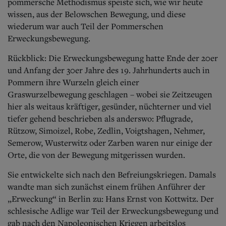
Aktuelle Ausgabe
pommersche Methodismus speiste sich, wie wir heute
Abonnenten-Login
wissen, aus der Belowschen Bewegung, und diese
Abonnent werden
wiederum war auch Teil der Pommerschen
Abo Prämien
Erweckungsbewegung.
Archiv
Mediadaten
Rückblick: Die Erweckungsbewegung hatte Ende der 20er
und Anfang der 30er Jahre des 19. Jahrhunderts auch in
Kontakt
Pommern ihre Wurzeln gleich einer
Impressum
Graswurzelbewegung geschlagen – wobei sie Zeitzeugen
Datenschutz
hier als weitaus kräftiger, gesünder, nüchterner und viel
tiefer gehend beschrieben als anderswo: Pflugrade,
Rützow, Simoizel, Robe, Zedlin, Voigtshagen, Nehmer,
Semerow, Wusterwitz oder Zarben waren nur einige der
Orte, die von der Bewegung mitgerissen wurden.
Sie entwickelte sich nach den Befreiungskriegen. Damals
wandte man sich zunächst einem frühen Anführer der
„Erweckung“ in Berlin zu: Hans Ernst von Kottwitz. Der
schlesische Adlige war Teil der Erweckungsbewegung und
gab nach den Napoleonischen Kriegen arbeitslos