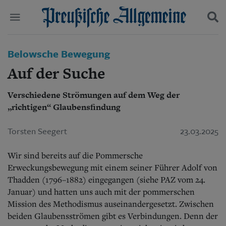
Politik
Belowsche Bewegung
Suchen und finden
Kultur
Auf der Suche
Wirtschaft
Panorama
Verschiedene Strömungen auf dem Weg der
Gesellschaft
„richtigen“ Glaubensfindung
Leben
Geschichte
Ostpreußen
Torsten Seegert
23.03.2025
Pommern
Berlin-Brandenburg
Wir sind bereits auf die Pommersche
Schlesien
Erweckungsbewegung mit einem seiner Führer Adolf von
Danzig und Westpreußen
Thadden (1796–1882) eingegangen (siehe PAZ vom 24.
Bücher
Januar) und hatten uns auch mit der pommerschen
Mission des Methodismus auseinandergesetzt. Zwischen
Start
Wer wir sind
beiden Glaubensströmen gibt es Verbindungen. Denn der