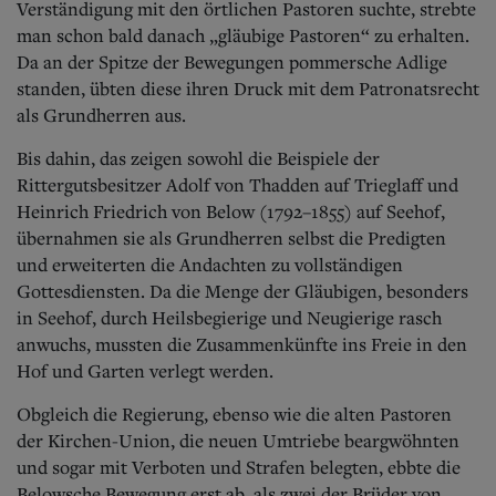
Verständigung mit den örtlichen Pastoren suchte, strebte
man schon bald danach „gläubige Pastoren“ zu erhalten.
Da an der Spitze der Bewegungen pommersche Adlige
standen, übten diese ihren Druck mit dem Patronatsrecht
als Grundherren aus.
Bis dahin, das zeigen sowohl die Beispiele der
Rittergutsbesitzer Adolf von Thadden auf Trieglaff und
Heinrich Friedrich von Below (1792–1855) auf Seehof,
übernahmen sie als Grundherren selbst die Predigten
und erweiterten die Andachten zu vollständigen
Gottesdiensten. Da die Menge der Gläubigen, besonders
in Seehof, durch Heilsbegierige und Neugierige rasch
anwuchs, mussten die Zusammenkünfte ins Freie in den
Hof und Garten verlegt werden.
Obgleich die Regierung, ebenso wie die alten Pastoren
der Kirchen-Union, die neuen Umtriebe beargwöhnten
und sogar mit Verboten und Strafen belegten, ebbte die
Belowsche Bewegung erst ab, als zwei der Brüder von