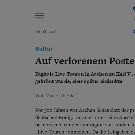
P
06.08.2026
Z
Start
Kultur
Suchen und finden
Wer wir sind
Auf verlorenem Post
Aktuelle Ausgabe
Abonnenten-Login
Digitale Live-Touren in Aachen zu Karl V.
Abonnent werden
Abo Prämien
gekrönt wurde, aber später abdankte
Archiv
Mediadaten
Veit-Mario Thiede
Vor 500 Jahren war Aachen Schauplatz der p
deutschen König. Daran erinnert eine Ausste
bekannten Gründen nur digital stattfinden ka
„Live-Touren“ anmelden. Da die Leihgaben z