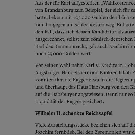
Aus der für Karl aufgestellten „Wahlkostenrec
von Brandenburg zum Beispiel, der sich für 
hatte, bekam mit 103.000 Gulden den höchsten
kam hingegen am schlechtesten weg. Er hatte s
den Fall, dass sich dessen Kandidatur als aus
ausgerechnet, selbst zum römisch-deutschen Kö
Karl das Rennen macht, gab auch Joachim ih
noch 25.000 Gulden wert.
Vor seiner Wahl nahm Karl V. Kredite in Höh
Augsburger Handelsherr und Bankier Jakob Fug
konnten ihm die Fugger etwa in die Regierun
und überhaupt das Haus Habsburg von den Kr
auf die Habsburger angewiesen. Denn nur so la
Liquidität der Fugger gesichert.
Wilhelm II. schenkte Reichsapfel
Viele Ausstellungsstücke beziehen sich auf d
Joachim fernblieb. Bei den Zeremonien war d