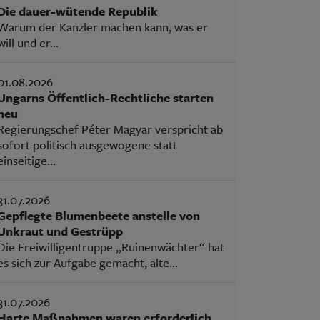
Die dauer-wütende Republik
Warum der Kanzler machen kann, was er
will und er...
01.08.2026
Ungarns Öffentlich-Rechtliche starten
neu
Regierungschef Péter Magyar verspricht ab
sofort politisch ausgewogene statt
einseitige...
31.07.2026
Gepflegte Blumenbeete anstelle von
Unkraut und Gestrüpp
Die Freiwilligentruppe „Ruinenwächter“ hat
es sich zur Aufgabe gemacht, alte...
31.07.2026
Harte Maßnahmen waren erforderlich