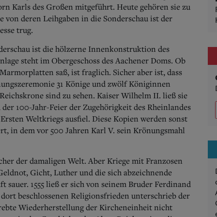
orn Karls des Großen mitgeführt. Heute gehören sie zu
 von deren Leihgaben in die Sonderschau ist der
esse trug.
derschau ist die hölzerne Innenkonstruktion des
anlage steht im Obergeschoss des Aachener Doms. Ob
rmorplatten saß, ist fraglich. Sicher aber ist, dass
rönungszeremonie 31 Könige und zwölf Königinnen
eichskrone sind zu sehen. Kaiser Wilhelm II. ließ sie
ch der 100-Jahr-Feier der Zugehörigkeit des Rheinlandes
 Ersten Weltkriegs ausfiel. Diese Kopien werden sonst
ert, in dem vor 500 Jahren Karl V. sein Krönungsmahl
scher der damaligen Welt. Aber Kriege mit Franzosen
eldnot, Gicht, Luther und die sich abzeichnende
 sauer. 1555 ließ er sich von seinem Bruder Ferdinand
 dort beschlossenen Religionsfrieden unterschrieb der
trebte Wiederherstellung der Kircheneinheit nicht