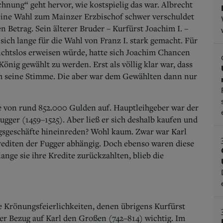
hnung“ geht hervor, wie kostspielig das war. Albrecht
seine Wahl zum Mainzer Erzbischof schwer verschuldet
 Betrag. Sein älterer Bruder – Kurfürst Joachim I. –
ich lange für die Wahl von Franz I. stark gemacht. Für
sichtslos erweisen würde, hatte sich Joachim Chancen
nig gewählt zu werden. Erst als völlig klar war, dass
m seine Stimme. Die aber war dem Gewählten dann nur
e von rund 852.000 Gulden auf. Hauptleihgeber war der
ger (1459–1525). Aber ließ er sich deshalb kaufen und
gsgeschäfte hineinreden? Wohl kaum. Zwar war Karl
editen der Fugger abhängig. Doch ebenso waren diese
nge sie ihre Kredite zurückzahlten, blieb die
ie Krönungsfeierlichkeiten, denen übrigens Kurfürst
er Bezug auf Karl den Großen (742–814) wichtig. Im