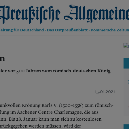
reußische Allgemeine Zeitung
eitung für Deutschland · Das Ostpreußenblatt · Pommersche Zeitu
Politik
Kultur
en
Wirtschaft
Panorama
, der vor 500 Jahren zum römisch-deutschen König
Gesellschaft
Leben
Geschichte
Ostpreußen
15.01.2021
Pommern
Berlin-Brandenburg
runkvollen Krönung Karls V. (1500–1558) zum römisch-
Schlesien
llung im Aachener Centre Charlemagne, die aus
Danzig und Westpreußen
nn. Bis 28. Januar kann man sich zu kostenlosen
Bücher
urückgegeben werden müssen, wird der