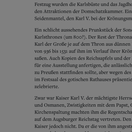
Festzug wurden die Karlsbüste und das Jagdh
den Attraktionen der Domschatzkammer. Eine
Seidenmantel, den Karl V. bei der Krönungsm
Ein schlicht aussehendes Prunkstück der Son
Karlsthrones (um 800?). Der Rest der Thron
Karl der Große je auf dem Thron aus dünnen Ma
von 936 bis 1531 auf ihm im Verlauf ihrer K
saßen. Auch Kopien des Reichsapfels und der R
für eine Ausstellung anfertigen, die anlässli
zu Preußen stattfinden sollte, aber wegen des
im Festsaal des gotischen Rathauses präsenti
zelebrierte.
Zwar war Kaiser Karl V. der mächtigste Herr
und Osmanen, Zwistigkeiten mit dem Papst, G
Kirchenspaltung machten ihm die Regentschaft
auf dem Augsburger Reichstag vertreten. Den
Kaiser jedoch nicht. Da er die von ihm anges