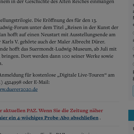
einem in der Geschichte des Alten Reiches einmaligen
tellungstrilogie. Die Eröffnung des für den 13.
udwig-Forum unter dem Titel „Reisen in der Kunst der
n hofft auf einen Neustart mit Ausstellungsende am
 Karls V. gehörte auch der Maler Albrecht Dürer.
ande hofft das Suermondt-Ludwig-Museum, ab Juli mit
u bringen. Dort werden dann 100 seiner Werke sowie
n.
Anmeldung für kostenlose „Digitale Live-Touren“ am
41) 4324998 oder E-Mail:
w.duerer2020.de
der aktuellen PAZ. Wenn Sie die Zeitung näher
.
hier ein 4-wöchiges Probe-Abo abschließen