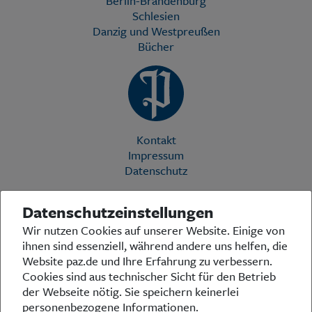
Berlin-Brandenburg
Schlesien
Danzig und Westpreußen
Bücher
Kontakt
Impressum
Datenschutz
Datenschutzeinstellungen
Die Preußische Allgemeine Zeitung (PAZ) ist eine einzigartige Stimme
Wir nutzen Cookies auf unserer Website. Einige von
in der deutschen Medienlandschaft. Woche für Woche berichtet sie
ihnen sind essenziell, während andere uns helfen, die
über das aktuelle Zeitgeschehen in Politik, Kultur und Wirtschaft und
bezieht zu den grundlegenden Entwicklungen unserer Gesellschaft
Website paz.de und Ihre Erfahrung zu verbessern.
Stellung. In ihrer Arbeit fühlt sich die Redaktion dem traditionellen
Cookies sind aus technischer Sicht für den Betrieb
preußischen Wertekanon verpflichtet: Das alte Preußen stand und
der Webseite nötig. Sie speichern keinerlei
steht für religiöse und weltanschauliche Toleranz, für Heimatliebe
personenbezogene Informationen.
und Weltoffenheit, für Rechtstaatlichkeit und intellektuelle