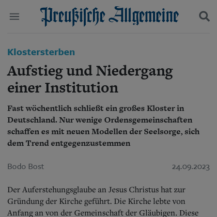
Politik
Klostersterben
Suchen und finden
Kultur
Aufstieg und Niedergang
Wirtschaft
Panorama
einer Institution
Gesellschaft
Leben
Fast wöchentlich schließt ein großes Kloster in
Geschichte
Deutschland. Nur wenige Ordensgemeinschaften
Ostpreußen
schaffen es mit neuen Modellen der Seelsorge, sich
Pommern
dem Trend entgegenzustemmen
Berlin-Brandenburg
Schlesien
Bodo Bost
24.09.2023
Danzig und Westpreußen
Bücher
Der Auferstehungsglaube an Jesus Christus hat zur
Start
Gründung der Kirche geführt. Die Kirche lebte von
Wer wir sind
Anfang an von der Gemeinschaft der Gläubigen. Diese