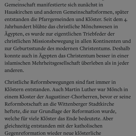
Aktuelle Ausgabe
Gemeinschaft manifestierte sich zunächst in
Abonnenten-Login
Hauskirchen und anderen Gemeinschaftsformen, später
Abonnent werden
entstanden die Pfarrgemeinden und Klöster.
Seit dem 4.
Abo Prämien
Jahrhundert blühte das christliche Mönchswesen in
Archiv
Mediadaten
Ägypten, es wurde zur eigentlichen Triebfeder der
christlichen Missionsbewegung in allen Kontinenten und
Kontakt
zur Geburtsstunde des modernen Christentums. Deshalb
Impressum
konnte auch in Ägypten das Christentum besser in einer
Datenschutz
islamischen Mehrheitsgesellschaft überleben als in jeder
anderen.
Christliche Reformbewegungen sind fast immer in
Klöstern entstanden. Auch Martin Luther war Mönch in
einem Kloster der Augustiner-Chorherren, bevor er seine
Reformbotschaft an die Wittenberger Stadtkirche
heftete, die zur Grundlage der Reformation wurde,
welche für viele Klöster das Ende bedeutete. Aber
gleichzeitig entstanden mit der katholischen
Gegenreformation wieder neue klösterliche