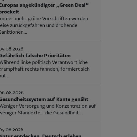
Europas angekündigter „Green Deal“
bröckelt
Immer mehr grüne Vorschriften werden
leise zurückgefahren und drohende
Sanktionen...
05.08.2026
Gefährlich falsche Prioritäten
Während linke politisch Verantwortliche
krampfhaft rechts fahnden, formiert sich
auf...
06.08.2026
Gesundheitssystem auf Kante genäht
Weniger Versorgung und Konzentration auf
weniger Standorte – die Gesundheit...
05.08.2026
Natur entdecken, Deutsch erleben