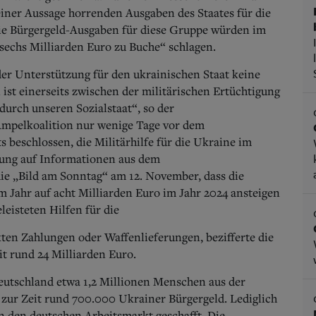
einer Aussage horrenden Ausgaben des Staates für die
die Bürgergeld-Ausgaben für diese Gruppe würden im
 sechs Milliarden Euro zu Buche“ schlagen.
 der Unterstützung für den ukrainischen Staat keine
st einerseits zwischen der militärischen Ertüchtigung
durch unseren Sozialstaat“, so der
 Ampelkoalition nur wenige Tage vor dem
 beschlossen, die Militärhilfe für die Ukraine im
ung auf Informationen aus dem
ie „Bild am Sonntag“ am 12. November, dass die
em Jahr auf acht Milliarden Euro im Jahr 2024 ansteigen
leisteten Hilfen für die
ten Zahlungen oder Waffenlieferungen, bezifferte die
t rund 24 Milliarden Euro.
eutschland etwa 1,2 Millionen Menschen aus der
ur Zeit rund 700.000 Ukrainer Bürgergeld. Lediglich
n den deutschen Arbeitsmarkt geschafft. Die