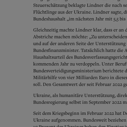
Steuerschätzung beklagte Lindner die nach s
Flüchtlinge aus der Ukraine.
Lindner sagte, 
Bundeshaushalt „im nächsten Jahr mit 5,5 bis
Gleichzeitig machte Lindner klar, dass er an
Abstriche machen möchte: „Zu unterscheiden i
und auf der anderen Seite der Unterstützung 
Bundesfinanzminister.
Tatsächlich hatte die
Haushaltsurteil des Bundesverfassungsgerichts
kommenden Jahr zu verdoppeln. Unter Beruf
Bundesverteidigungsministerium berichtete d
Militärhilfe von vier Milliarden Euro in dies
soll. Den Gesamtwert der seit Februar 2022 ge
Ukraine, als humanitäre Unterstützung, direk
Bundesregierung selbst im September 2022 mi
Seit dem Kriegsbeginn im Februar 2022 hat D
Ukraine aufgenommen. Bundesweit beziehen z
19 Prozent der Ukrainer haben den Einstieg i