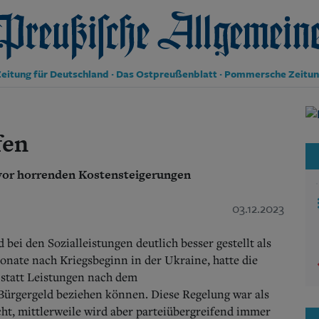
reußische Allgemeine Zeitung
eitung für Deutschland · Das Ostpreußenblatt · Pommersche Zeitu
Politik
Kultur
fen
Wirtschaft
Panorama
 vor horrenden Kostensteigerungen
Gesellschaft
Leben
Geschichte
03.12.2023
Ostpreußen
Pommern
ei den Sozialleistungen deutlich besser gestellt als
Berlin-Brandenburg
onate nach Kriegsbeginn in der Ukraine, hatte die
Schlesien
statt Leistungen nach dem
Danzig und Westpreußen
Bürgergeld beziehen können. Diese Regelung war als
Bücher
cht, mittlerweile wird aber parteiübergreifend immer