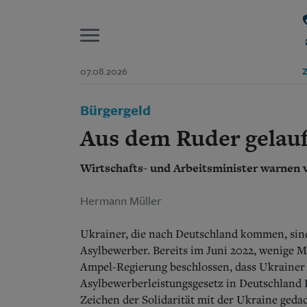
P
07.08.2026
Z
Start
Bürgergeld
Suchen und finden
Wer wir sind
Aus dem Ruder gelau
Aktuelle Ausgabe
Abonnenten-Login
Wirtschafts- und Arbeitsminister warnen
Abonnent werden
Abo Prämien
Archiv
Hermann Müller
Mediadaten
Ukrainer, die nach Deutschland kommen, sind b
Asylbewerber.
Bereits im Juni 2022, wenige M
Ampel-Regierung beschlossen, dass
Ukrainer 
Asylbewerberleistungsgesetz in Deutschland 
Zeichen der Solidarität mit der Ukraine geda